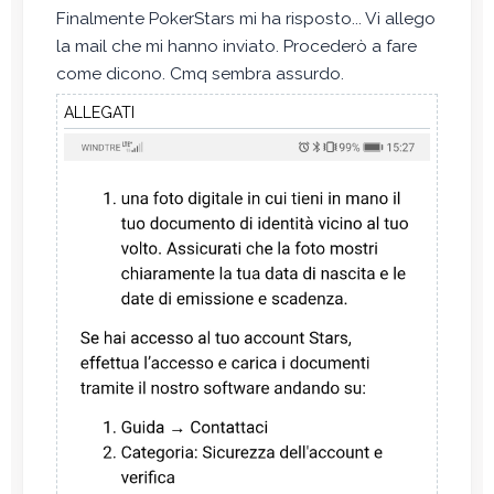
a
Finalmente PokerStars mi ha risposto... Vi allego
g
la mail che mi hanno inviato. Procederò a fare
g
i
come dicono. Cmq sembra assurdo.
o
ALLEGATI