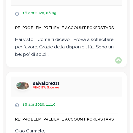
M
16 apr 2020, 08:05
e
s
RE: PROBLEMI PRELIEVI E ACCOUNT POKERSTARS
s
a
Hai visto... Come ti dicevo... Prova a sollecitare
g
per favore. Grazie della disponibilità... Sono un
g
i
bel po' di soldi...
o
T
o
p
salvatore211
VINCITA $300.00
M
16 apr 2020, 11:10
e
s
RE: PROBLEMI PRELIEVI E ACCOUNT POKERSTARS
s
a
Ciao Carmelo,
g