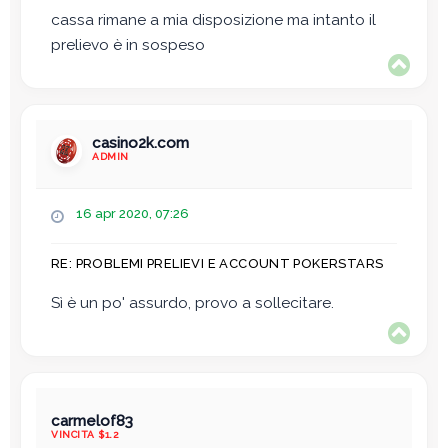
i
cassa rimane a mia disposizione ma intanto il
o
prelievo è in sospeso
T
o
p
casino2k.com
ADMIN
M
16 apr 2020, 07:26
e
s
RE: PROBLEMI PRELIEVI E ACCOUNT POKERSTARS
s
a
Sì è un po' assurdo, provo a sollecitare.
g
g
T
o
i
p
o
carmelof83
VINCITA $1.2