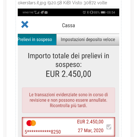
okerstars.it.jpg (920.58 KiB) Visto 30872 volte