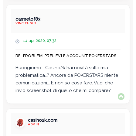
p
carmelof83
VINCITA $1.2
M
14 apr 2020, 07:32
e
s
RE: PROBLEMI PRELIEVI E ACCOUNT POKERSTARS
s
a
Buongiorno... Casino2k hai novità sulla mia
g
problematica..? Ancora da POKERSTARS niente
g
i
comunicazioni... E non so cosa fare. Vuoi che
o
invio screenshot di quello che mi compare?
T
o
p
casino2k.com
ADMIN