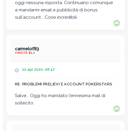
oggi nessuna risposta. Continuano comunque
g
i
a mandarmi email e pubblicità di bonus
o
sull'account... Cose incredibili
T
o
p
carmelof83
VINCITA $1.2
M
22 apr 2020, 08:47
e
s
RE: PROBLEMI PRELIEVI E ACCOUNT POKERSTARS
s
a
Salve... Oggi ho mandato l'ennesima mail di
g
sollecito.
g
T
i
o
o
p