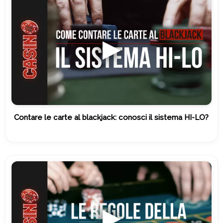
Contare le carte al blackjack: conosci il sistema HI-LO?