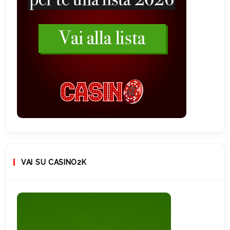
VAI SU CASINO2K