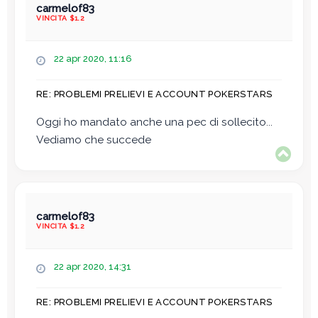
carmelof83
VINCITA $1.2
M
22 apr 2020, 11:16
e
s
RE: PROBLEMI PRELIEVI E ACCOUNT POKERSTARS
s
a
Oggi ho mandato anche una pec di sollecito...
g
Vediamo che succede
g
T
i
o
o
p
carmelof83
VINCITA $1.2
M
22 apr 2020, 14:31
e
s
RE: PROBLEMI PRELIEVI E ACCOUNT POKERSTARS
s