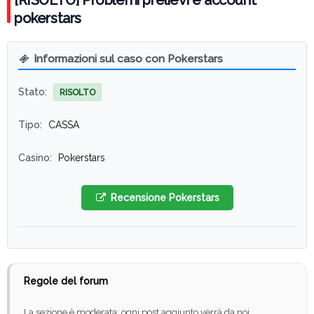
pokerstars
Informazioni sul caso con Pokerstars
Stato:
RISOLTO
Tipo:
CASSA
Casino:
Pokerstars
Recensione Pokerstars
Regole del forum
La sezione è moderata: ogni post aggiunto verrà da noi