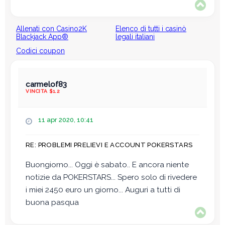
T
i
o
o
p
Allenati con Casino2K
Elenco di tutti i casinò
Blackjack App®
legali italiani
Codici coupon
carmelof83
VINCITA $1.2
M
11 apr 2020, 10:41
e
s
RE: PROBLEMI PRELIEVI E ACCOUNT POKERSTARS
s
a
Buongiorno... Oggi è sabato.. E ancora niente
g
notizie da POKERSTARS... Spero solo di rivedere
g
i
i miei 2450 euro un giorno... Auguri a tutti di
o
buona pasqua
T
o