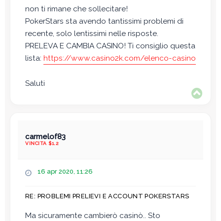
non ti rimane che sollecitare!
g
i
PokerStars sta avendo tantissimi problemi di
o
recente, solo lentissimi nelle risposte.
PRELEVA E CAMBIA CASINO! Ti consiglio questa
lista:
https://www.casino2k.com/elenco-casino
Saluti
T
o
p
carmelof83
VINCITA $1.2
M
16 apr 2020, 11:26
e
s
RE: PROBLEMI PRELIEVI E ACCOUNT POKERSTARS
s
a
Ma sicuramente cambierò casinò.. Sto
g