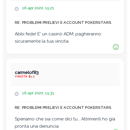
M
16 apr 2020, 15:21
e
s
RE: PROBLEMI PRELIEVI E ACCOUNT POKERSTARS
s
a
Abbi fede! E' un casinò ADM, pagheranno
g
sicuramente la tua vincita.
g
T
i
o
o
p
carmelof83
VINCITA $1.2
M
16 apr 2020, 15:31
e
s
RE: PROBLEMI PRELIEVI E ACCOUNT POKERSTARS
s
a
Speriamo che sia come dici tu... Altrimenti ho già
g
pronta una denuncia
g