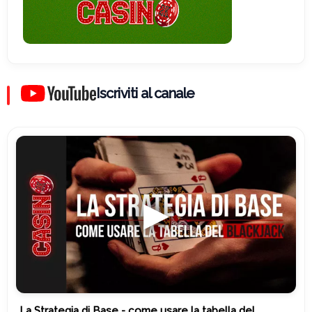
Iscriviti al canale
La Strategia di Base - come usare la tabella del