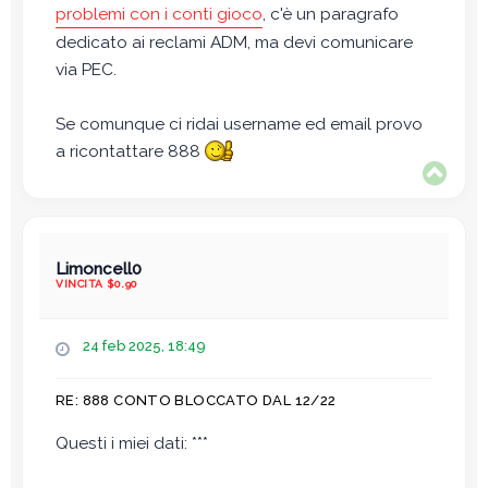
problemi con i conti gioco
, c'è un paragrafo
g
i
dedicato ai reclami ADM, ma devi comunicare
o
via PEC.
Se comunque ci ridai username ed email provo
a ricontattare 888
T
o
p
Limoncell0
VINCITA $0.90
M
24 feb 2025, 18:49
e
s
RE: 888 CONTO BLOCCATO DAL 12/22
s
a
Questi i miei dati: ***
g
g