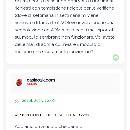
del mio conto caricando ogni volta i documenti
g
i
richiesti con tempistiche ridicole per le verifiche
o
(dove di settimana in settimana mi viene
richiesto di fare altro). VOlevo inviare anche una
segnalazione ad ADM ma i recapiti mail riportati
sul modulo sembrano non funzionare. Voi avete
delle mail di adm a cui inviare il modulo di
reclamo che sicuramente funzionino?
T
o
p
casino2k.com
ADMIN
M
20 feb 2025, 10:56
e
s
RE: 888 CONTO BLOCCATO DAL 12/22
s
a
Abbiamo un articolo che parla di
g