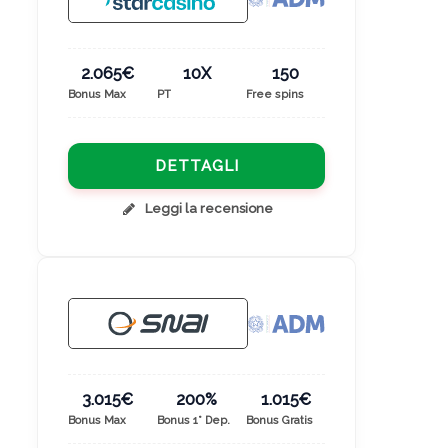
2.065€
10X
150
Bonus Max
PT
Free spins
DETTAGLI
Leggi la recensione
3.015€
200%
1.015€
Bonus Max
Bonus 1° Dep.
Bonus Gratis