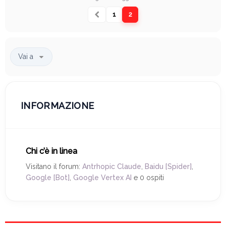
Precedente
1
2
Vai a
INFORMAZIONE
Chi c’è in linea
Visitano il forum:
Antrhopic Claude
,
Baidu [Spider]
,
Google [Bot]
,
Google Vertex AI
e 0 ospiti