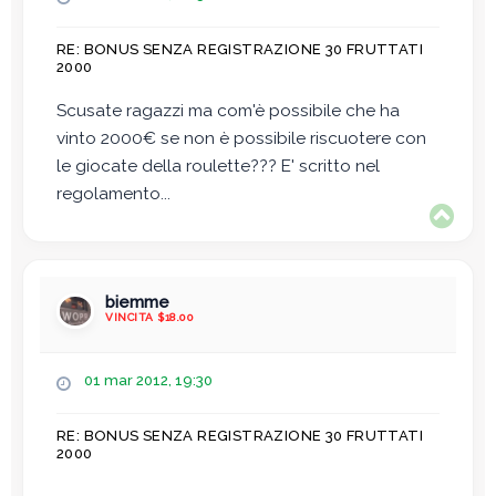
e
s
RE: BONUS SENZA REGISTRAZIONE 30 FRUTTATI
s
2000
a
g
Scusate ragazzi ma com'è possibile che ha
g
vinto 2000€ se non è possibile riscuotere con
i
o
le giocate della roulette??? E' scritto nel
regolamento...
T
o
p
biemme
VINCITA $18.00
M
01 mar 2012, 19:30
e
s
RE: BONUS SENZA REGISTRAZIONE 30 FRUTTATI
s
2000
a
g