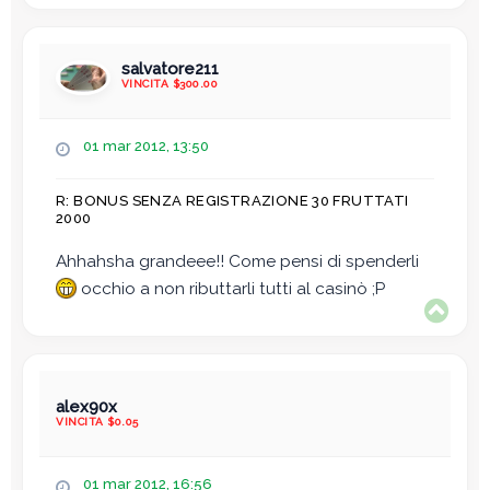
p
salvatore211
VINCITA $300.00
M
01 mar 2012, 13:50
e
s
R: BONUS SENZA REGISTRAZIONE 30 FRUTTATI
s
2000
a
g
Ahhahsha grandeee!! Come pensi di spenderli
g
occhio a non ributtarli tutti al casinò ;P
i
T
o
o
p
alex90x
VINCITA $0.05
M
01 mar 2012, 16:56