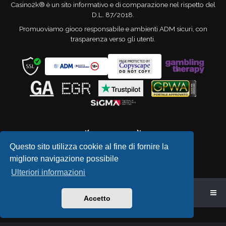
Casino2k® è un sito informativo e di comparazione nel rispetto del
D.L. 87/2018.
Promuoviamo gioco responsabile e ambienti ADM sicuri, con
trasparenza verso gli utenti.
Questo sito utilizza cookie al fine di fornire la
migliore navigazione possibile
Ulteriori informazioni
Indice
Accetto