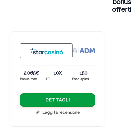
bonus
offert
2.065€
10X
150
Bonus Max
PT
Free spins
DETTAGLI
Leggi la recensione