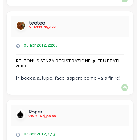
o
p
teoteo
VINCITA $690.00
M
01 apr 2012, 22:07
e
s
RE: BONUS SENZA REGISTRAZIONE 30 FRUTTATI
s
2000
a
g
In bocca al lupo, facci sapere come va a finire!!!
g
T
i
o
o
p
Roger
VINCITA $300.00
M
02 apr 2012, 17:30
e