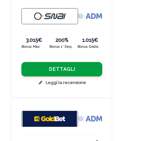
3.015€
200%
1.015€
Bonus Max
Bonus 1° Dep.
Bonus Gratis
DETTAGLI
Leggi la recensione