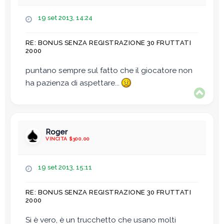
M
19 set 2013, 14:24
e
s
RE: BONUS SENZA REGISTRAZIONE 30 FRUTTATI
s
2000
a
g
puntano sempre sul fatto che il giocatore non
g
ha pazienza di aspettare...
i
T
o
o
p
Roger
VINCITA $300.00
M
19 set 2013, 15:11
e
s
RE: BONUS SENZA REGISTRAZIONE 30 FRUTTATI
s
2000
a
g
Si è vero, è un trucchetto che usano molti
g