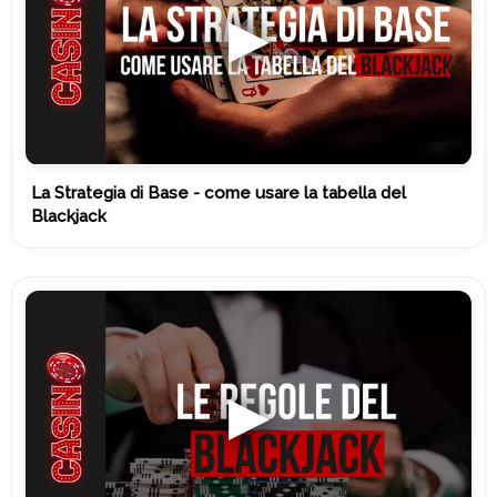
La Strategia di Base - come usare la tabella del
Blackjack