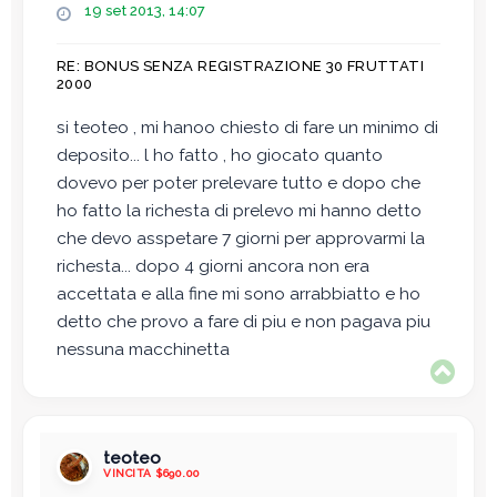
M
19 set 2013, 14:07
e
s
RE: BONUS SENZA REGISTRAZIONE 30 FRUTTATI
s
2000
a
g
si teoteo , mi hanoo chiesto di fare un minimo di
g
deposito... l ho fatto , ho giocato quanto
i
o
dovevo per poter prelevare tutto e dopo che
ho fatto la richesta di prelevo mi hanno detto
che devo asspetare 7 giorni per approvarmi la
richesta... dopo 4 giorni ancora non era
accettata e alla fine mi sono arrabbiatto e ho
detto che provo a fare di piu e non pagava piu
nessuna macchinetta
T
o
p
teoteo
VINCITA $690.00