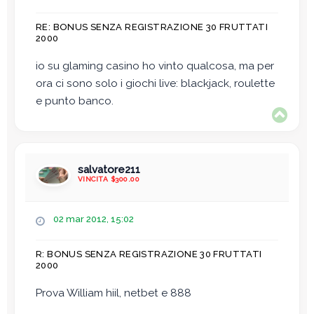
e
s
RE: BONUS SENZA REGISTRAZIONE 30 FRUTTATI
s
2000
a
g
io su glaming casino ho vinto qualcosa, ma per
g
ora ci sono solo i giochi live: blackjack, roulette
i
o
e punto banco.
T
o
p
salvatore211
VINCITA $300.00
M
02 mar 2012, 15:02
e
s
R: BONUS SENZA REGISTRAZIONE 30 FRUTTATI
s
2000
a
g
Prova William hiil, netbet e 888
g
i