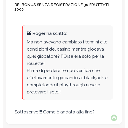
s
RE: BONUS SENZA REGISTRAZIONE 30 FRUTTATI
s
2000
a
g
g
i
Roger ha scritto:
o
Ma non avevano cambiato i termini e le
condizioni del casinò mentre giocava
quel giocatore? FOrse era solo per la
roulette!
Prima di perdere tempo verifica che
effettivamente giocando al blackjack e
completando il playthrough riesci a
prelevare i soldi!
Sottoscrivo!!! Come è andata alla fine?
T
o
p