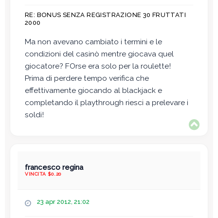
s
RE: BONUS SENZA REGISTRAZIONE 30 FRUTTATI
s
2000
a
g
Ma non avevano cambiato i termini e le
g
condizioni del casinò mentre giocava quel
i
o
giocatore? FOrse era solo per la roulette!
Prima di perdere tempo verifica che
effettivamente giocando al blackjack e
completando il playthrough riesci a prelevare i
soldi!
T
o
p
francesco regina
VINCITA $0.20
M
23 apr 2012, 21:02
e