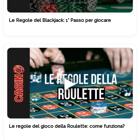
Le Regole del Blackjack: 1° Passo per giocare
Le regole del gioco della Roulette: come funziona?