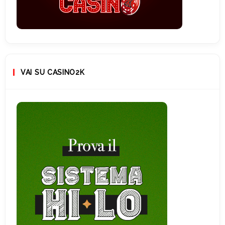
VAI SU CASINO2K