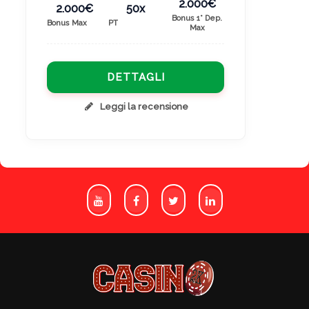
2.000€
2.000€
50x
Bonus 1° Dep.
Bonus Max
PT
Max
DETTAGLI
Leggi la recensione