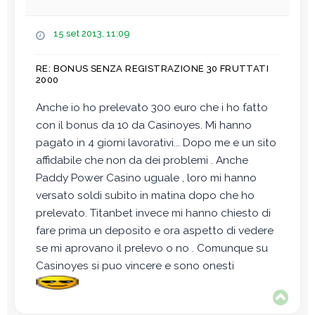
M
15 set 2013, 11:09
e
s
RE: BONUS SENZA REGISTRAZIONE 30 FRUTTATI
s
2000
a
g
Anche io ho prelevato 300 euro che i ho fatto
g
con il bonus da 10 da Casinoyes. Mi hanno
i
o
pagato in 4 giorni lavorativi... Dopo me e un sito
affidabile che non da dei problemi . Anche
Paddy Power Casino uguale , loro mi hanno
versato soldi subito in matina dopo che ho
prelevato. Titanbet invece mi hanno chiesto di
fare prima un deposito e ora aspetto di vedere
se mi aprovano il prelevo o no . Comunque su
Casinoyes si puo vincere e sono onesti
T
o