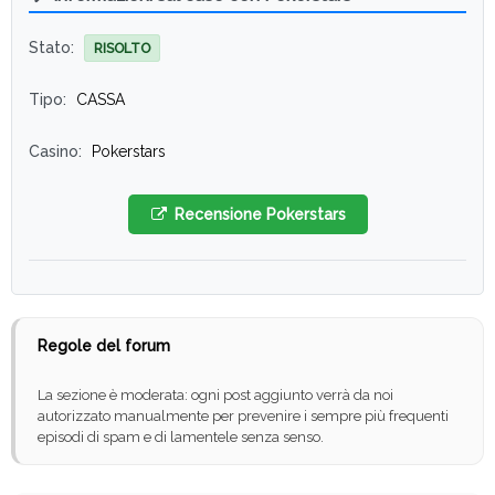
Stato:
RISOLTO
Tipo:
CASSA
Casino:
Pokerstars
Recensione Pokerstars
Regole del forum
La sezione è moderata: ogni post aggiunto verrà da noi
autorizzato manualmente per prevenire i sempre più frequenti
episodi di spam e di lamentele senza senso.