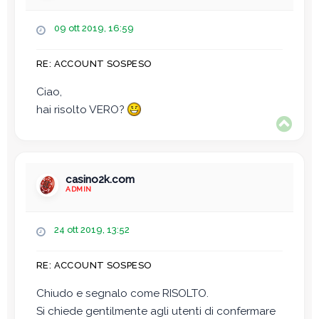
M
09 ott 2019, 16:59
e
s
RE: ACCOUNT SOSPESO
s
a
Ciao,
g
hai risolto VERO?
g
T
i
o
o
p
casino2k.com
ADMIN
M
24 ott 2019, 13:52
e
s
RE: ACCOUNT SOSPESO
s
a
Chiudo e segnalo come RISOLTO.
g
Si chiede gentilmente agli utenti di confermare
g