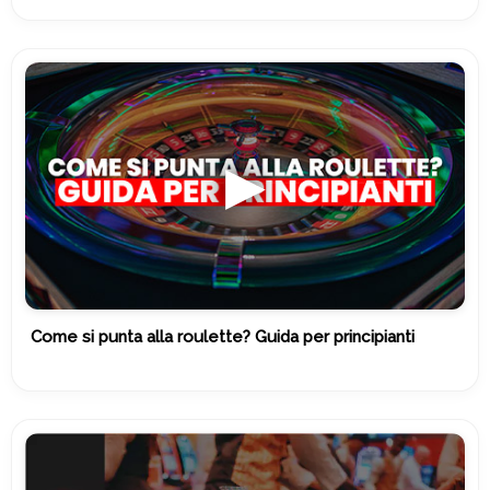
Come si punta alla roulette? Guida per principianti