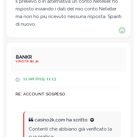
il prelievo o in alternativa un conto Neteller, ho
risposto inviando i dati del mio conto Neteller
ma non ho più ricevuto nessuna risposta. Spariti
di nuovo.
T
o
p
BANKR
VINCITA $0.20
M
11 set 2019, 11:13
e
s
RE: ACCOUNT SOSPESO
s
a
g
g
i
casino2k.com ha scritto:
o
Contenti che abbiano già verificato la
sua pratica.