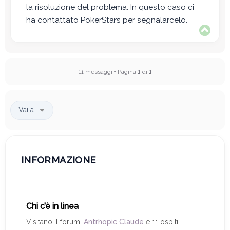
i
la risoluzione del problema. In questo caso ci
o
ha contattato PokerStars per segnalarcelo.
T
o
p
11 messaggi • Pagina
1
di
1
Vai a
INFORMAZIONE
Chi c’è in linea
Visitano il forum:
Antrhopic Claude
e 11 ospiti