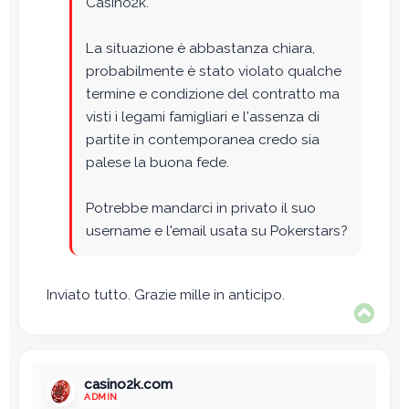
Casino2k.
La situazione è abbastanza chiara,
probabilmente è stato violato qualche
termine e condizione del contratto ma
visti i legami famigliari e l'assenza di
partite in contemporanea credo sia
palese la buona fede.
Potrebbe mandarci in privato il suo
username e l'email usata su Pokerstars?
Inviato tutto. Grazie mille in anticipo.
T
o
p
casino2k.com
ADMIN