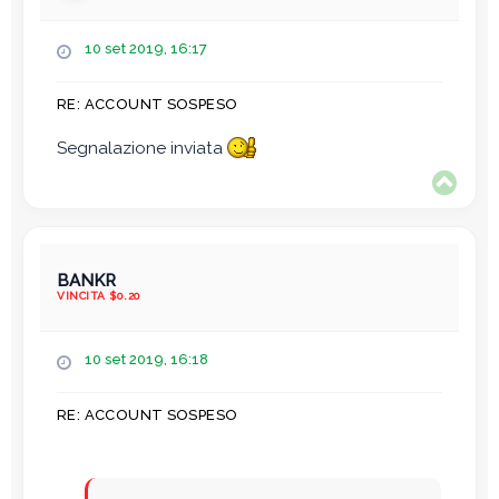
M
10 set 2019, 16:17
e
s
RE: ACCOUNT SOSPESO
s
a
Segnalazione inviata
g
g
T
o
i
p
o
BANKR
VINCITA $0.20
M
10 set 2019, 16:18
e
s
RE: ACCOUNT SOSPESO
s
a
g
g