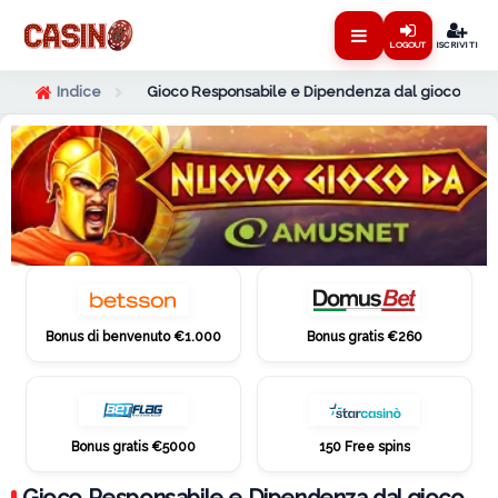
LOGOUT
ISCRIVITI
Indice
Gioco Responsabile e Dipendenza dal gioco
Bonus di benvenuto €1.000
Bonus gratis €260
Bonus gratis €5000
150 Free spins
Gioco Responsabile e Dipendenza dal gioco