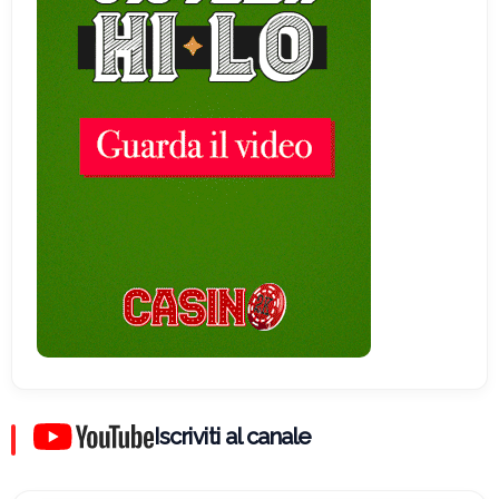
Iscriviti al canale