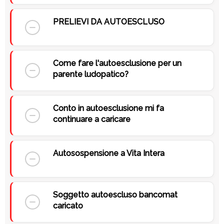
PRELIEVI DA AUTOESCLUSO
Come fare l'autoesclusione per un
parente ludopatico?
Conto in autoesclusione mi fa
continuare a caricare
Autosospensione a Vita Intera
Soggetto autoescluso bancomat
caricato