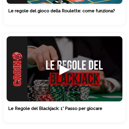
Le regole del gioco della Roulette: come funziona?
Le Regole del Blackjack: 1° Passo per giocare