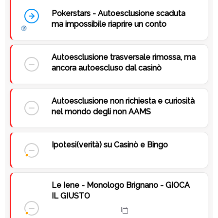
Pokerstars - Autoesclusione scaduta
ma impossibile riaprire un conto
Autoesclusione trasversale rimossa, ma
ancora autoescluso dal casinò
Autoesclusione non richiesta e curiosità
nel mondo degli non AAMS
Ipotesi(verità) su Casinò e Bingo
Le Iene - Monologo Brignano - GIOCA
IL GIUSTO