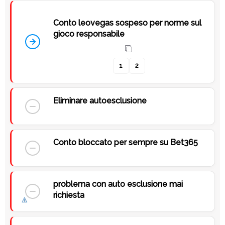
Conto leovegas sospeso per norme sul
gioco responsabile
1
2
Eliminare autoesclusione
Conto bloccato per sempre su Bet365
problema con auto esclusione mai
richiesta