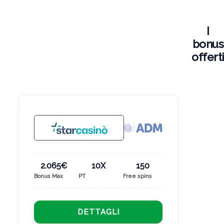
I
bonus
offert
2.065€
10X
150
Bonus Max
PT
Free spins
DETTAGLI