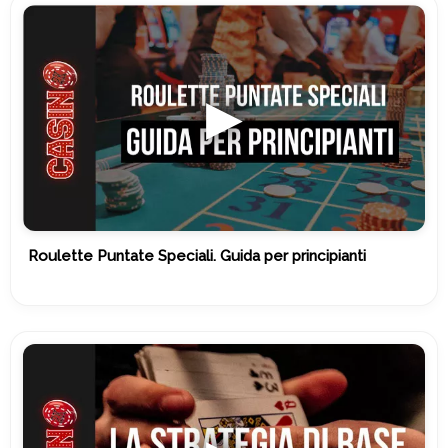
Roulette Puntate Speciali. Guida per principianti