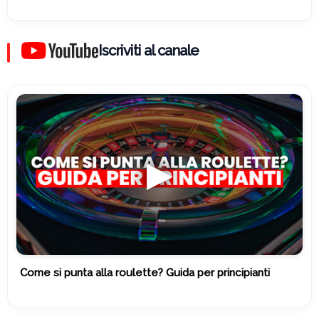
Iscriviti al canale
Come si punta alla roulette? Guida per principianti