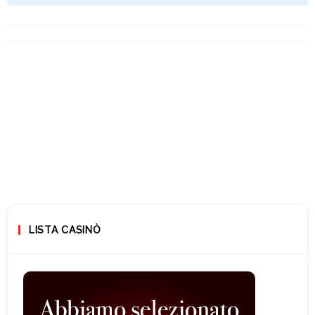
LISTA CASINÒ