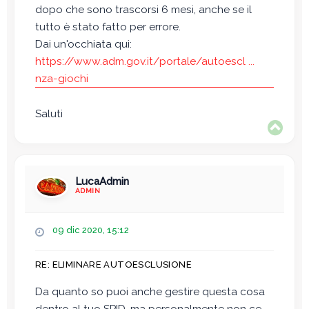
o
dopo che sono trascorsi 6 mesi, anche se il
tutto è stato fatto per errore.
Dai un'occhiata qui:
https://www.adm.gov.it/portale/autoescl ...
nza-giochi
Saluti
T
o
p
LucaAdmin
ADMIN
M
09 dic 2020, 15:12
e
s
RE: ELIMINARE AUTOESCLUSIONE
s
a
Da quanto so puoi anche gestire questa cosa
g
dentro al tuo SPID, ma personalmente non ce
g