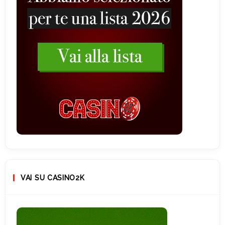
VAI SU CASINO2K