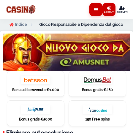
LOGOUT
ISCRIVITI
Indice
Gioco Responsabile e Dipendenza dal gioco
Bonus di benvenuto €1.000
Bonus gratis €260
Bonus gratis €5000
150 Free spins
Eliminare autoesclusione