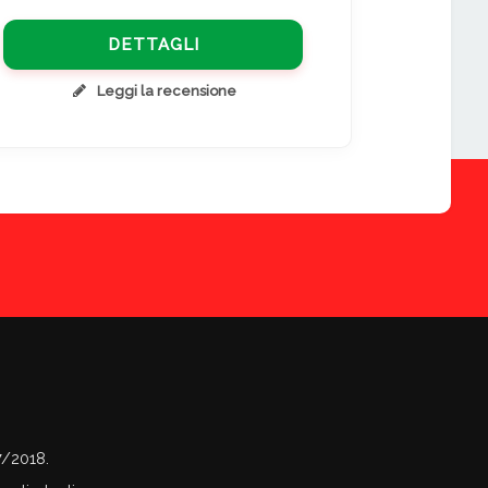
DETTAGLI
Leggi la recensione
7/2018.