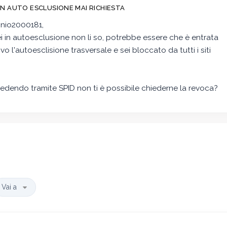
N AUTO ESCLUSIONE MAI RICHIESTA
nio2000181,
sei in autoesclusione non li so, potrebbe essere che è entrata
o l'autoesclisione trasversale e sei bloccato da tutti i siti
edendo tramite SPID non ti è possibile chiederne la revoca?
Vai a