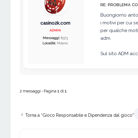
s
RE: PROBLEMA CO
s
a
Buongiorno anto
g
i motivi per cui 
casino2k.com
g
i
per qualche motiv
ADMIN
o
adm.
Messaggi:
8373
Località:
Milano
Sul sito ADM acc
2 messaggi • Pagina
1
di
1
Torna a “Gioco Responsabile e Dipendenza dal gioco”