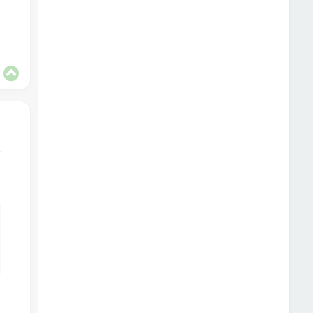
T
o
p