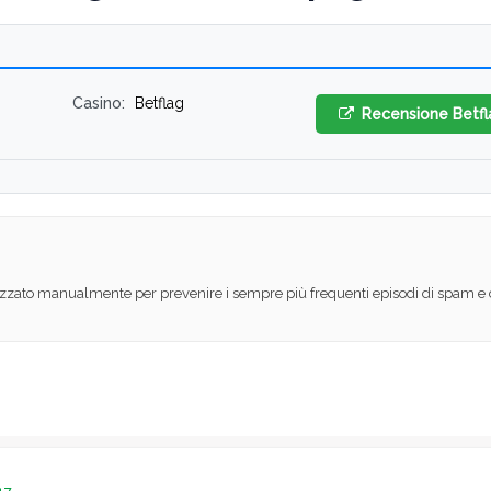
Casino:
Betflag
Recensione Betfl
rizzato manualmente per prevenire i sempre più frequenti episodi di spam e 