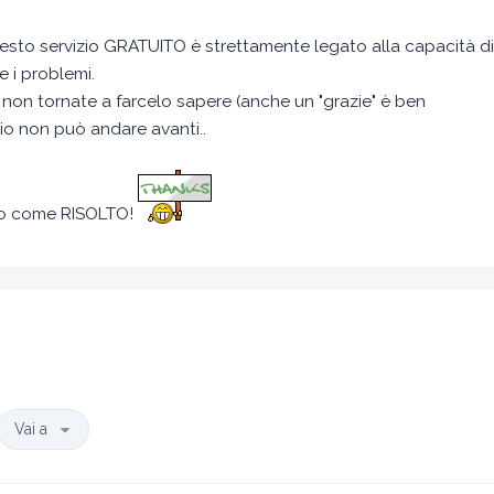
uesto servizio GRATUITO è strettamente legato alla capacità di
re i problemi.
 non tornate a farcelo sapere (anche un "grazie" è ben
izio non può andare avanti..
lo come RISOLTO!
Vai a