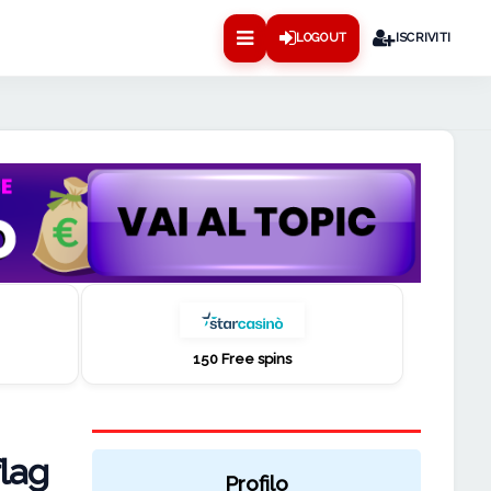
LOGOUT
ISCRIVITI
150 Free spins
flag
Profilo