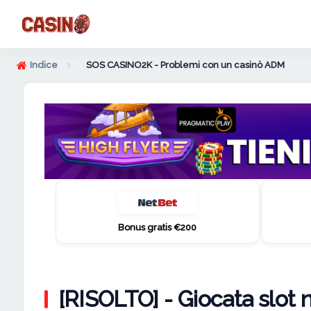
Indice
SOS CASINO2K - Problemi con un casinò ADM
Bonus gratis €200
[RISOLTO] - Giocata slot 