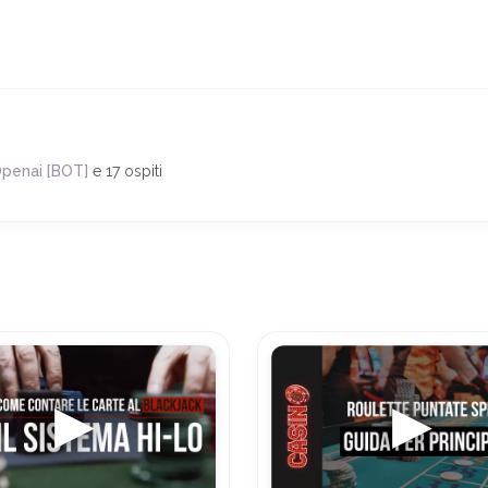
penai [BOT]
e 17 ospiti