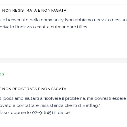
T NON REGISTRATA E NON PAGATA
 e benvenuto nella community. Non abbiamo ricevuto nessun
 privato l'indirizzo email a cui mandare i files.
:09
T NON REGISTRATA E NON PAGATA
 possiamo aiutarti a risolvere il problema, ma dovresti essere
rovato a contattare l'assistenza clienti di Betflag?
isso, oppure lo 02-91645111 da cell