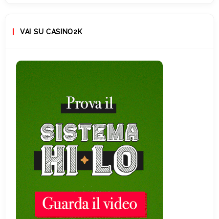
VAI SU CASINO2K