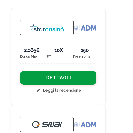
2.065€
10X
150
Bonus Max
PT
Free spins
DETTAGLI
Leggi la recensione