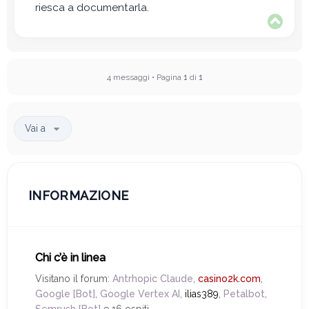
riesca a documentarla.
T
o
p
4 messaggi • Pagina
1
di
1
Vai a
INFORMAZIONE
Chi c’è in linea
Visitano il forum:
Antrhopic Claude
,
casino2k.com
,
Google [Bot]
,
Google Vertex AI
,
ilias389
,
Petalbot
,
Semrush [Bot]
e 16 ospiti