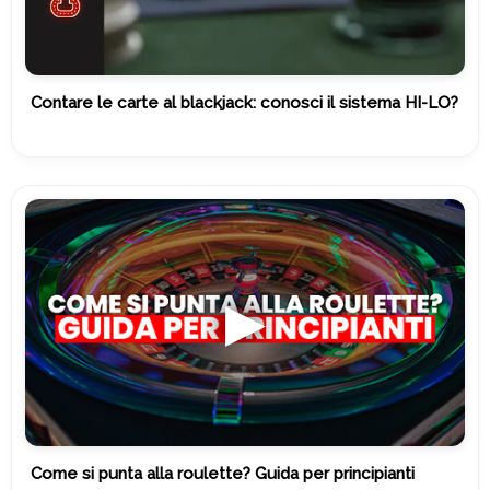
Contare le carte al blackjack: conosci il sistema HI-LO?
Come si punta alla roulette? Guida per principianti