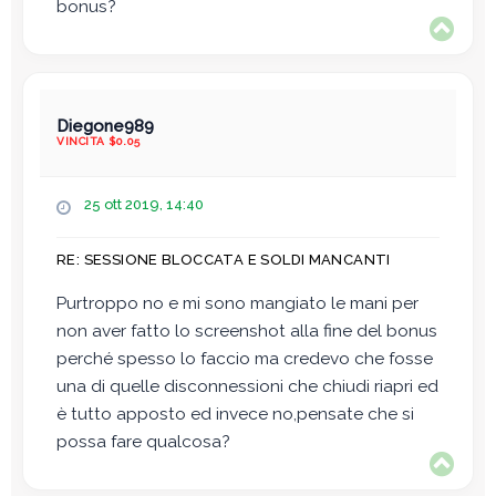
bonus?
T
o
p
Diegone989
VINCITA $0.05
M
25 ott 2019, 14:40
e
s
RE: SESSIONE BLOCCATA E SOLDI MANCANTI
s
a
Purtroppo no e mi sono mangiato le mani per
g
non aver fatto lo screenshot alla fine del bonus
g
i
perché spesso lo faccio ma credevo che fosse
o
una di quelle disconnessioni che chiudi riapri ed
è tutto apposto ed invece no,pensate che si
possa fare qualcosa?
T
o
p