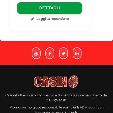
DETTAGLI
Leggi la recensione
Casino2k® è un sito informativo e di comparazione nel rispetto del
D.L. 87/2018.
Promuoviamo gioco responsabile e ambienti ADM sicuri, con
trasparenza verso gli utenti.