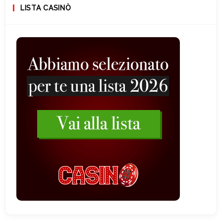
LISTA CASINÒ