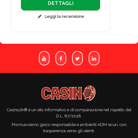
DETTAGLI
Leggi la recensione
Casino2k® è un sito informativo e di comparazione nel rispetto del
D.L. 87/2018.
Promuoviamo gioco responsabile e ambienti ADM sicuri, con
trasparenza verso gli utenti.