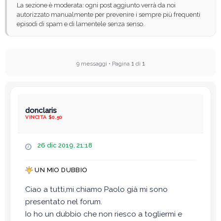
La sezione è moderata: ogni post aggiunto verrà da noi
autorizzato manualmente per prevenire i sempre più frequenti
episodi di spam e di lamentele senza senso.
9 messaggi • Pagina
1
di
1
donclaris
VINCITA $0.50
M
26 dic 2019, 21:18
e
s
UN MIO DUBBIO
s
a
Ciao a tutti,mi chiamo Paolo già mi sono
g
presentato nel forum.
g
i
Io ho un dubbio che non riesco a togliermi e
o