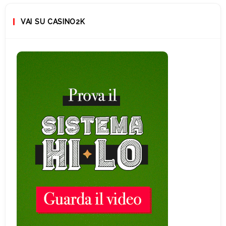
VAI SU CASINO2K