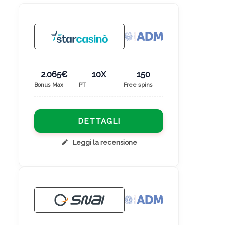
2.065€
10X
150
Bonus Max
PT
Free spins
DETTAGLI
Leggi la recensione