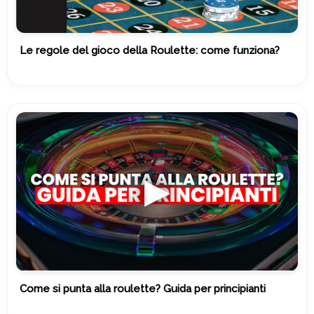
Le regole del gioco della Roulette: come funziona?
Come si punta alla roulette? Guida per principianti