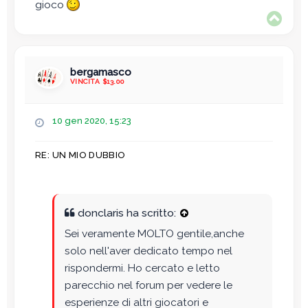
gioco
T
o
p
bergamasco
VINCITA $13.00
M
10 gen 2020, 15:23
e
s
RE: UN MIO DUBBIO
s
a
g
g
i
donclaris ha scritto:
o
Sei veramente MOLTO gentile,anche
solo nell'aver dedicato tempo nel
rispondermi. Ho cercato e letto
parecchio nel forum per vedere le
esperienze di altri giocatori e