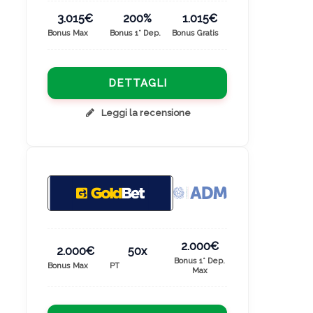
3.015€
200%
1.015€
Bonus Max
Bonus 1° Dep.
Bonus Gratis
DETTAGLI
Leggi la recensione
2.000€
2.000€
50x
Bonus 1° Dep.
Bonus Max
PT
Max