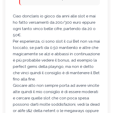
Ciao donclaris io gioco da anni alle slot e mai
ho fatto versamenti da 200/300 euro eppure
ogni tanto vinco belle cifre, partendo da 20 o
50€.
Per esperienza, ci sono slot il cui Bet non va mai
toccato, se parti da 0.50 mantienilo e altre che
magicamente se alzi e abbassi in continuazione
è più probabile vedere il bonus, ad esempio la
perfect gems della playngo, ma non è detto
che vinci quindi il consiglio è di mantenere il Bet
fino alla fine.
Giocare alto non sempre porta ad avere vincite
alte quindi il mio consiglio è di essere moderati
e cercare quelle slot che con poca spesa
possono darti molte soddisfazioni, vedi la dead
or alife 1&2 della netent o le megaways oppure