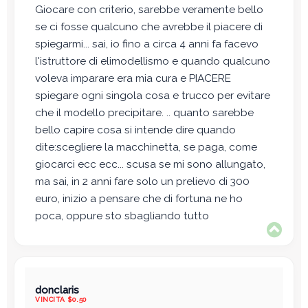
o
Giocare con criterio, sarebbe veramente bello
se ci fosse qualcuno che avrebbe il piacere di
spiegarmi... sai, io fino a circa 4 anni fa facevo
l'istruttore di elimodellismo e quando qualcuno
voleva imparare era mia cura e PIACERE
spiegare ogni singola cosa e trucco per evitare
che il modello precipitare. .. quanto sarebbe
bello capire cosa si intende dire quando
dite:scegliere la macchinetta, se paga, come
giocarci ecc ecc... scusa se mi sono allungato,
ma sai, in 2 anni fare solo un prelievo di 300
euro, inizio a pensare che di fortuna ne ho
poca, oppure sto sbagliando tutto
T
o
p
donclaris
VINCITA $0.50