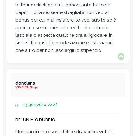
le thunderkick da 0.10, nonostante tutto se
capiti in una sessione sbagliata non vedrai
bonus per cui mai insistere, lo vedi subito se è
aperta o se mantiene il credito,al contrario,
lasciala o aspetta qualche ora a rigiocare. In
sintesi ti consiglio moderazione e astuzia più
che altro per non lasciargli lo stipendio.
T
o
p
donclaris
VINCITA $0.50
M
13 gen 2020, 22:28
e
s
RE: UN MIO DUBBIO
s
a
Non sai quanto sono felice di aver ricevuto il
g