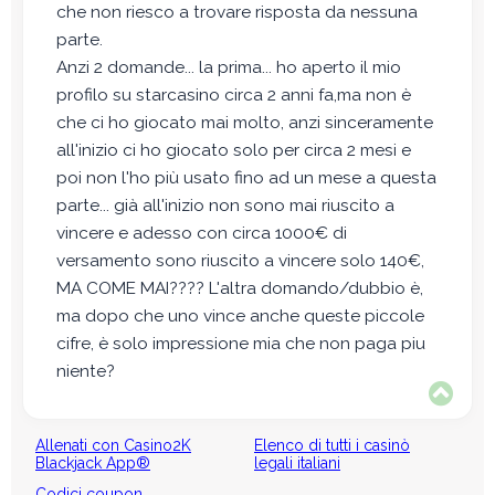
che non riesco a trovare risposta da nessuna
parte.
Anzi 2 domande... la prima... ho aperto il mio
profilo su starcasino circa 2 anni fa,ma non è
che ci ho giocato mai molto, anzi sinceramente
all'inizio ci ho giocato solo per circa 2 mesi e
poi non l'ho più usato fino ad un mese a questa
parte... già all'inizio non sono mai riuscito a
vincere e adesso con circa 1000€ di
versamento sono riuscito a vincere solo 140€,
MA COME MAI???? L'altra domando/dubbio è,
ma dopo che uno vince anche queste piccole
cifre, è solo impressione mia che non paga piu
niente?
T
o
p
Allenati con Casino2K
Elenco di tutti i casinò
Blackjack App®
legali italiani
Codici coupon