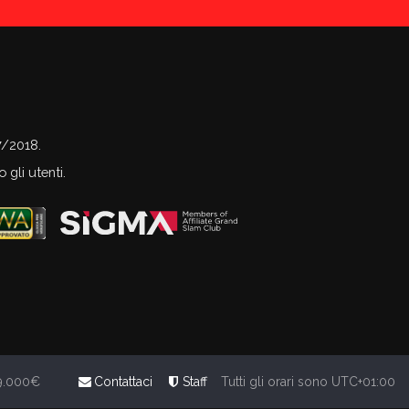
7/2018.
gli utenti.
 9.000€
Contattaci
Staff
Tutti gli orari sono
UTC+01:00