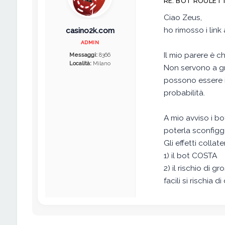
RE: BOT ROULET
s
a
Ciao Zeus,
g
ho rimosso i link
casino2k.com
g
i
ADMIN
o
Il mio parere è c
Messaggi:
8366
Località:
Milano
Non servono a gr
possono essere i
probabilità.
A mio avviso i b
poterla sconfigger
Gli effetti collate
1) il bot COSTA
2) il rischio di g
facili si rischi