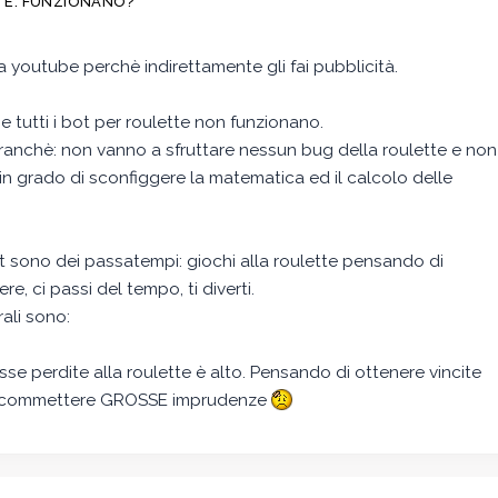
TE: FUNZIONANO?
 a youtube perchè indirettamente gli fai pubblicità.
he tutti i bot per roulette non funzionano.
anchè: non vanno a sfruttare nessun bug della roulette e non
n grado di sconfiggere la matematica ed il calcolo delle
ot sono dei passatempi: giochi alla roulette pensando di
e, ci passi del tempo, ti diverti.
rali sono:
rosse perdite alla roulette è alto. Pensando di ottenere vincite
a di commettere GROSSE imprudenze