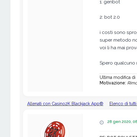
1: genbot
2: bot 2.0
i costi sono spro
super metodo no
voi li ha mai pro
Spero qualcuno 
Ultima modifica di
Motivazione:
Rimos
Allenati con Casino2K Blackjack App®
Elenco di tutti 
M
28 gen 2020, 0
e
s