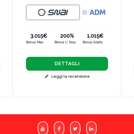
3.015€
200%
1.015€
Bonus Max
Bonus 1° Dep.
Bonus Gratis
DETTAGLI
Leggi la recensione