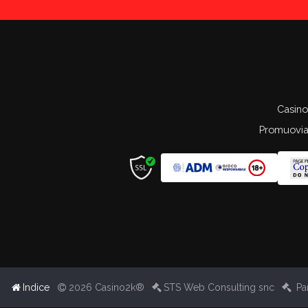
Casino
Promuoviam
Indice
2026 Casino2k®
STS Web Consulting snc
Pa