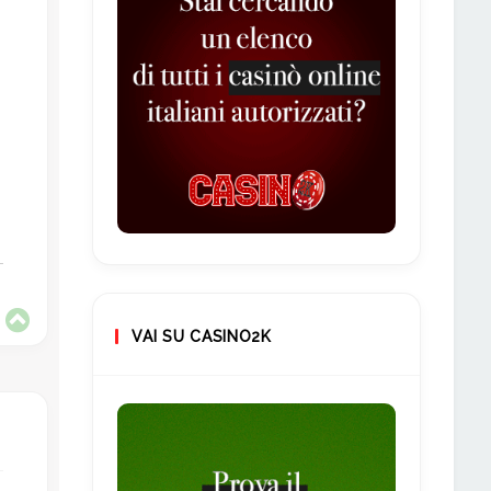
T
o
VAI SU CASINO2K
p