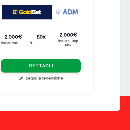
2.000€
2.000€
50x
Bonus 1° Dep.
Bonus Max
PT
Max
DETTAGLI
Leggi la recensione