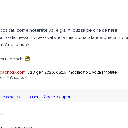
positati come noterete voi è già mi puzza perchè se hai il
n lo dai nessuno però vabbè la mia domanda era qualcuno di
vati? ne fa uso?
mi risponda
casino2k.com
il 28 gen 2020, 08:16, modificato 1 volta in totale.
si link esterni
i casinò legali italiani
Codici coupon
8:20