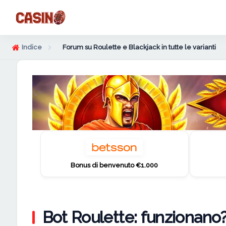
Indice
Forum su Roulette e Blackjack in tutte le varianti
Bonus di benvenuto €1.000
Bot Roulette: funzionano