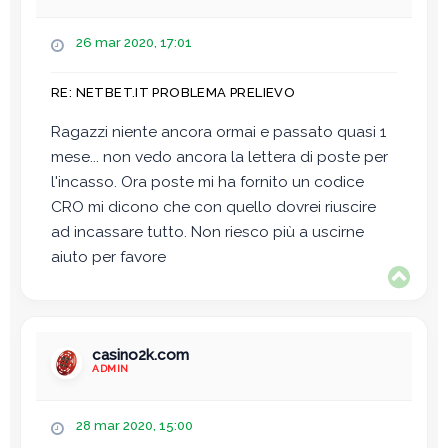
M
26 mar 2020, 17:01
e
s
RE: NETBET.IT PROBLEMA PRELIEVO
s
a
Ragazzi niente ancora ormai e passato quasi 1
g
mese... non vedo ancora la lettera di poste per
g
i
l'incasso. Ora poste mi ha fornito un codice
o
CRO mi dicono che con quello dovrei riuscire
ad incassare tutto. Non riesco più a uscirne
aiuto per favore
T
o
p
casino2k.com
ADMIN
M
28 mar 2020, 15:00
e