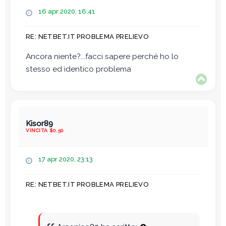
M
16 apr 2020, 16:41
e
s
RE: NETBET.IT PROBLEMA PRELIEVO
s
a
Ancora niente?...facci sapere perché ho lo
g
stesso ed identico problema
g
T
i
o
o
p
Kisor89
VINCITA $0.50
M
17 apr 2020, 23:13
e
s
RE: NETBET.IT PROBLEMA PRELIEVO
s
a
g
g
i