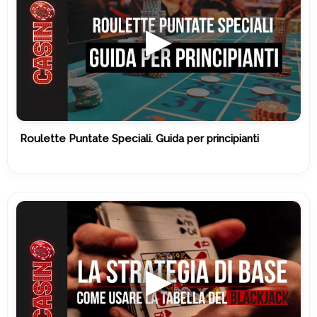
Roulette Puntate Speciali. Guida per principianti