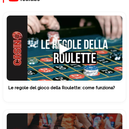
Le regole del gioco della Roulette: come funziona?