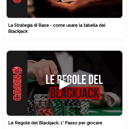
La Strategia di Base - come usare la tabella del
Blackjack
Le Regole del Blackjack: 1° Passo per giocare