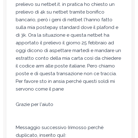
o
prelievo su netbet.it. in pratica ho chiesto un
prelievo di 4k su netbet tramite bonifico
bancario, però i geni di netbet l'hanno fatto
sulla mia postepay standard dove il plafond e
di 3k. Ora la situazione e questa netbet ha
apportato il prelievo il giorno 25 febbraio ad
oggi dicono di aspettare martedì e mandare un
estratto conto della mia carta così da chiedere
il codice arm alle poste italiane. Pero chiamo
poste e di questa transazione non ce traccia.
Per favore sto in ansia perché questi soldi mi
servono come il pane
Grazie per l'aiuto
Messaggio successivo (rimosso perchè
duplicato, inserito qui):