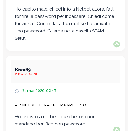
a
Ho capito male, chiedi info a Netbet allora, fatti
g
fornire la password per incassare! Chiedi come
g
i
funziona... Controlla la tua mail se ti è arrivata
o
una password. Guarda nella casella SPAM.
Saluti
T
o
p
Kisor89
VINCITA $0.50
M
31 mar 2020, 09:57
e
s
RE: NETBET.IT PROBLEMA PRELIEVO
s
a
Ho chiesto a netbet dice che loro non
g
mandano bonifico con password
g
T
i