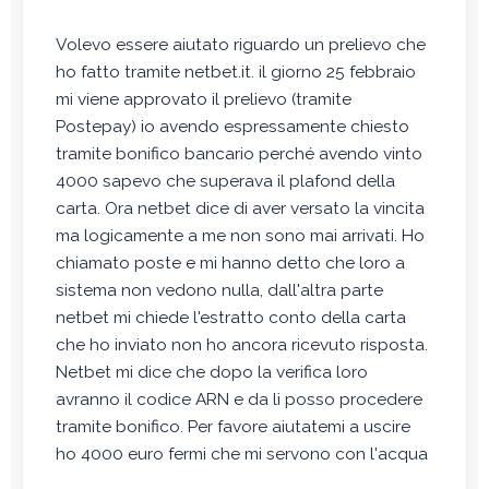
Volevo essere aiutato riguardo un prelievo che
ho fatto tramite netbet.it. il giorno 25 febbraio
mi viene approvato il prelievo (tramite
Postepay) io avendo espressamente chiesto
tramite bonifico bancario perché avendo vinto
4000 sapevo che superava il plafond della
carta. Ora netbet dice di aver versato la vincita
ma logicamente a me non sono mai arrivati. Ho
chiamato poste e mi hanno detto che loro a
sistema non vedono nulla, dall'altra parte
netbet mi chiede l'estratto conto della carta
che ho inviato non ho ancora ricevuto risposta.
Netbet mi dice che dopo la verifica loro
avranno il codice ARN e da li posso procedere
tramite bonifico. Per favore aiutatemi a uscire
ho 4000 euro fermi che mi servono con l'acqua