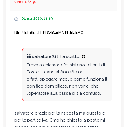
VINCITA $0.50
M
01 apr 2020, 11:19
e
s
RE: NETBET.IT PROBLEMA PRELIEVO
s
a
g
g
i
salvatore211 ha scritto:
o
Prova a chiamare l'assistenza clienti di
Poste Italiane al 800.160.000
e fatti spiegare meglio come funziona il
bonifico domiciliato, non vorrei che
l'operatore alla cassa si sia confuso...
salvatore grazie per la risposta ma questo e
per le partite iva. Cmq ho chiesto a poste mi