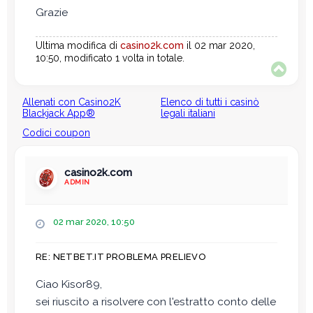
Grazie
Ultima modifica di
casino2k.com
il 02 mar 2020,
10:50, modificato 1 volta in totale.
T
o
p
Allenati con Casino2K
Elenco di tutti i casinò
Blackjack App®
legali italiani
Codici coupon
casino2k.com
ADMIN
M
02 mar 2020, 10:50
e
s
RE: NETBET.IT PROBLEMA PRELIEVO
s
a
Ciao Kisor89,
g
sei riuscito a risolvere con l'estratto conto delle
g