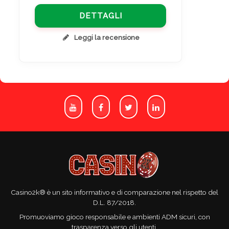
DETTAGLI
Leggi la recensione
Casino2k® è un sito informativo e di comparazione nel rispetto del
D.L. 87/2018.
Promuoviamo gioco responsabile e ambienti ADM sicuri, con
trasparenza verso gli utenti.