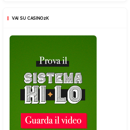
VAI SU CASINO2K