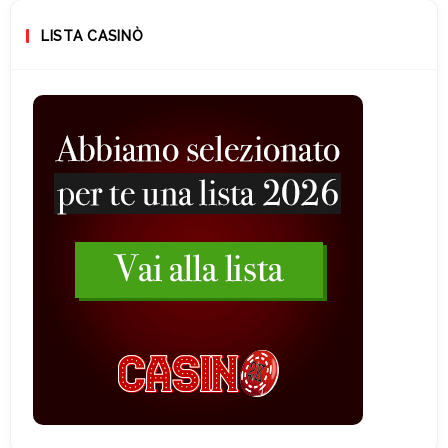
LISTA CASINÒ