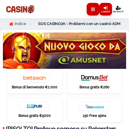
LOGOUT
ISCRIVITI
Indice
SOS CASINO2K - Problemi con un casinò ADM
Bonus di benvenuto €1.000
Bonus gratis €260
Bonus gratis €5000
150 Free spins
[RISOLTO] Prelievo sospeso su Pokerstars