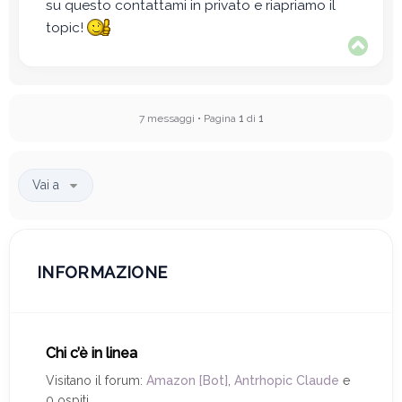
su questo contattami in privato e riapriamo il
g
i
topic!
o
T
o
p
7 messaggi • Pagina
1
di
1
Vai a
INFORMAZIONE
Chi c’è in linea
Visitano il forum:
Amazon [Bot]
,
Antrhopic Claude
e
0 ospiti