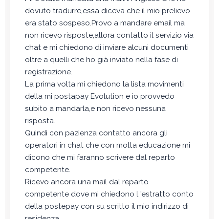
dovuto tradurre,essa diceva che il mio prelievo
era stato sospeso.Provo a mandare email ma
non ricevo risposte,allora contatto il servizio via
chat e mi chiedono di inviare alcuni documenti
oltre a quelli che ho già inviato nella fase di
registrazione.
La prima volta mi chiedono la lista movimenti
della mi postapay Evolution e io provvedo
subito a mandarla,e non ricevo nessuna
risposta.
Quindi con pazienza contatto ancora gli
operatori in chat che con molta educazione mi
dicono che mi faranno scrivere dal reparto
competente.
Ricevo ancora una mail dal reparto
competente dove mi chiedono l 'estratto conto
della postepay con su scritto il mio indirizzo di
residenza.