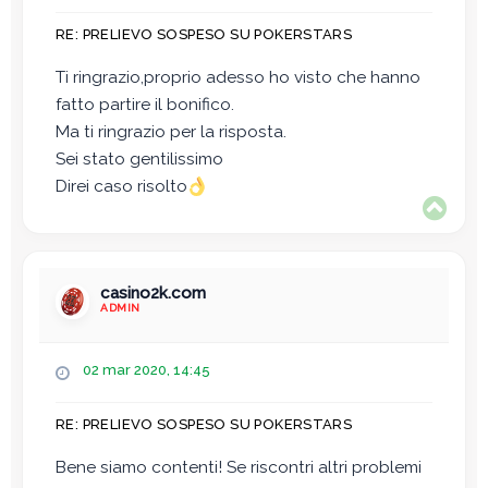
s
RE: PRELIEVO SOSPESO SU POKERSTARS
s
a
Ti ringrazio,proprio adesso ho visto che hanno
g
fatto partire il bonifico.
g
i
Ma ti ringrazio per la risposta.
o
Sei stato gentilissimo
Direi caso risolto
T
o
p
casino2k.com
ADMIN
M
02 mar 2020, 14:45
e
s
RE: PRELIEVO SOSPESO SU POKERSTARS
s
a
Bene siamo contenti! Se riscontri altri problemi
g