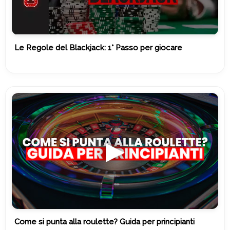
Le Regole del Blackjack: 1° Passo per giocare
Come si punta alla roulette? Guida per principianti