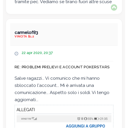
tramite pec. Vediamo se tirano fuori altre scuse
g
T
i
o
o
p
carmelof83
VINCITA $1.2
M
22 apr 2020, 20:37
e
s
RE: PROBLEMI PRELIEVI E ACCOUNT POKERSTARS
s
a
Salve ragazzi... Vi comunico che mi hanno
g
sbloccato l'account... Mi è arrivata una
g
i
comunicazione... Aspetto solo i soldi. Vi tengo
o
aggiornati...
ALLEGATI