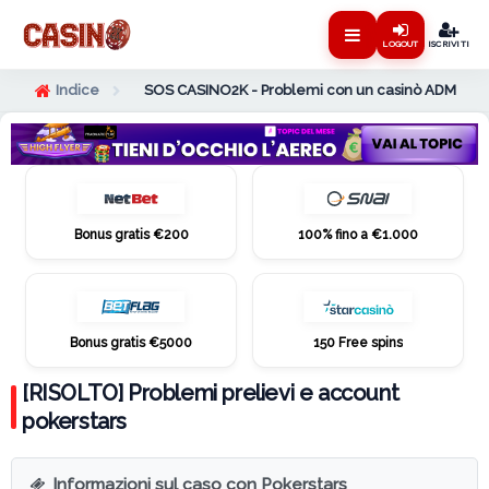
LOGOUT
ISCRIVITI
Indice
SOS CASINO2K - Problemi con un casinò ADM
Bonus gratis €200
100% fino a €1.000
Bonus gratis €5000
150 Free spins
[RISOLTO] Problemi prelievi e account
pokerstars
Informazioni sul caso con Pokerstars