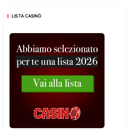
LISTA CASINÒ