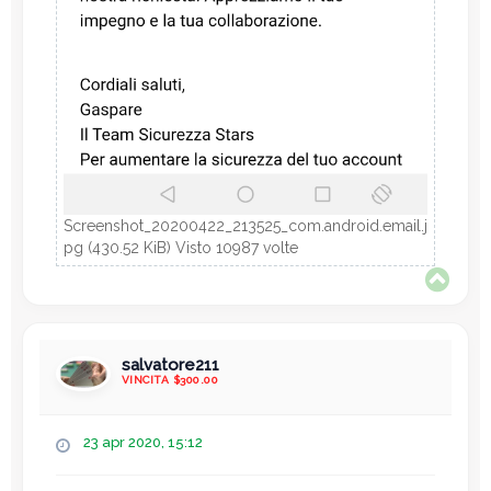
Screenshot_20200422_213525_com.android.email.j
pg (430.52 KiB) Visto 10987 volte
T
o
p
salvatore211
VINCITA $300.00
M
23 apr 2020, 15:12
e
s