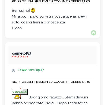
RE: PROBLEMI PRELIEVI E ACCOUNT POKERSTARS
s
a
Benissimo!
g
Mi raccomando scrivi un post appena ricevi i
g
i
soldi così ci tieni a conoscenza.
o
Ciaoo
T
o
p
carmelof83
VINCITA $1.2
M
24 apr 2020, 05:17
e
s
RE: PROBLEMI PRELIEVI E ACCOUNT POKERSTARS
s
a
g
g
Buongiorno ragazzi... Stamattina mi
i
hanno accreditato i soldi... Dopo tanta fatica