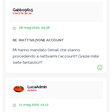
Gabbo9615
VINCITA $0.20
M
08 mag 2020, 09:38
e
s
RE: RIATTIVAZIONE ACCOUNT
s
a
Mi hanno mandato l'email che stanno
g
procedendo a riattivarmi l'account!! Grazie mille
g
i
siete fantastici!!!
o
T
o
p
LucaAdmin
ADMIN
M
11 mag 2020, 10:12
e