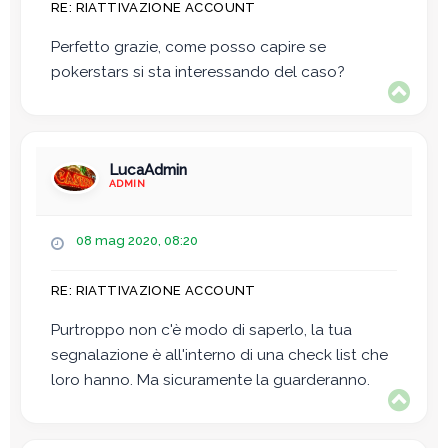
RE: RIATTIVAZIONE ACCOUNT
s
a
Perfetto grazie, come posso capire se
g
pokerstars si sta interessando del caso?
g
T
i
o
o
p
LucaAdmin
ADMIN
M
08 mag 2020, 08:20
e
s
RE: RIATTIVAZIONE ACCOUNT
s
a
Purtroppo non c'è modo di saperlo, la tua
g
segnalazione è all'interno di una check list che
g
i
loro hanno. Ma sicuramente la guarderanno.
o
T
o
p