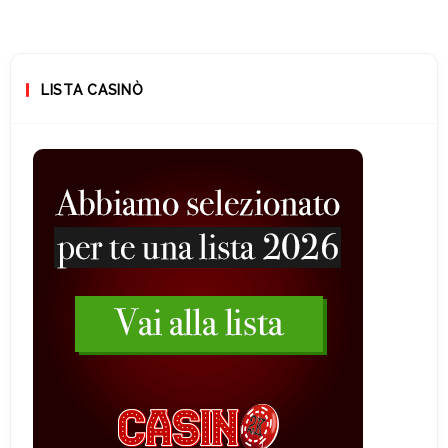
LISTA CASINÒ