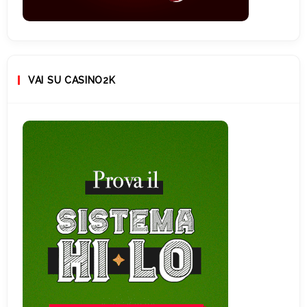
VAI SU CASINO2K