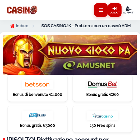
LOGOUT
ISCRIVITI
Indice
SOS CASINO2K - Problemi con un casinò ADM
Bonus di benvenuto €1.000
Bonus gratis €260
Bonus gratis €5000
150 Free spins
[RISOLTO] Riattivazione account per