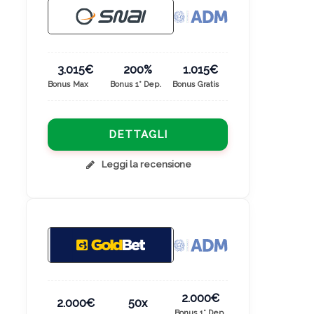
3.015€
200%
1.015€
Bonus Max
Bonus 1° Dep.
Bonus Gratis
DETTAGLI
Leggi la recensione
2.000€
2.000€
50x
Bonus 1° Dep.