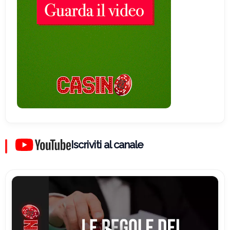
Iscriviti al canale