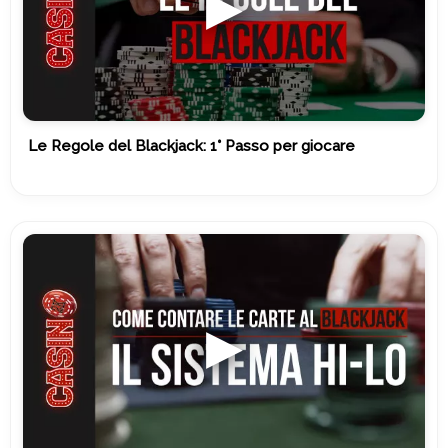
Le Regole del Blackjack: 1° Passo per giocare