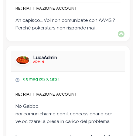
s
RE: RIATTIVAZIONE ACCOUNT
s
a
Ah capisco... Voi non comunicate con AAMS ?
g
Perchè pokerstars non risponde mai...
g
T
i
o
o
p
LucaAdmin
ADMIN
M
05 mag 2020, 15:34
e
s
RE: RIATTIVAZIONE ACCOUNT
s
a
No Gabbo,
g
noi comunichiamo con il concessionario per
g
i
velocizzare la presa in carico del problema.
o