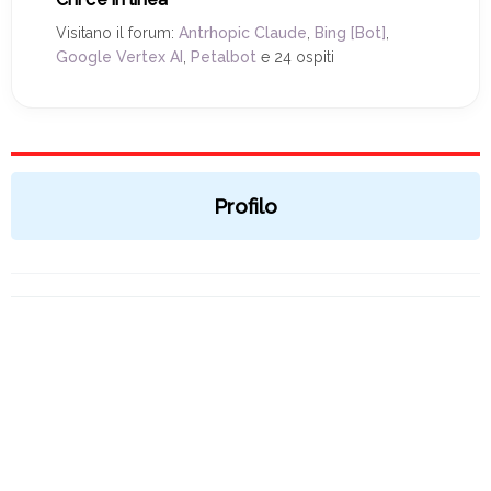
Visitano il forum:
Antrhopic Claude
,
Bing [Bot]
,
Google Vertex AI
,
Petalbot
e 24 ospiti
Profilo