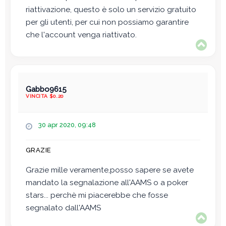
i
riattivazione, questo è solo un servizio gratuito
o
per gli utenti, per cui non possiamo garantire
che l'account venga riattivato.
T
o
p
Gabbo9615
VINCITA $0.20
M
30 apr 2020, 09:48
e
s
GRAZIE
s
a
Grazie mille veramente,posso sapere se avete
g
mandato la segnalazione all'AAMS o a poker
g
i
stars... perchè mi piacerebbe che fosse
o
segnalato dall'AAMS
T
o