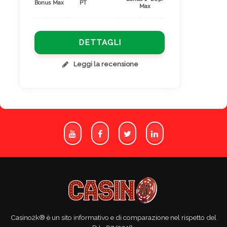
Bonus Max
PT
Max
DETTAGLI
Leggi la recensione
Casino2k® è un sito informativo e di comparazione nel rispetto del