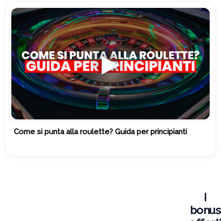
Come si punta alla roulette? Guida per principianti
I
bonus