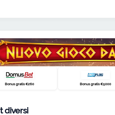
Bonus gratis €260
Bonus gratis €5000
 diversi