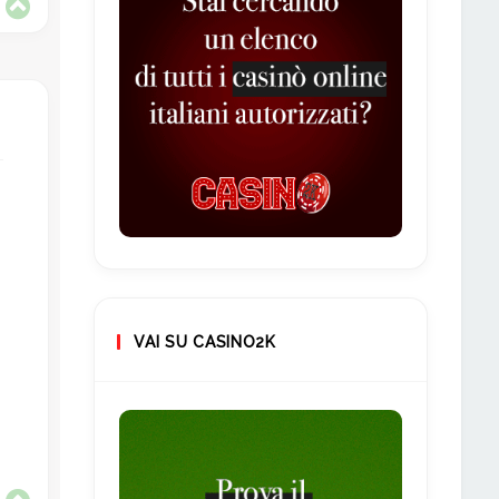
o
p
VAI SU CASINO2K
T