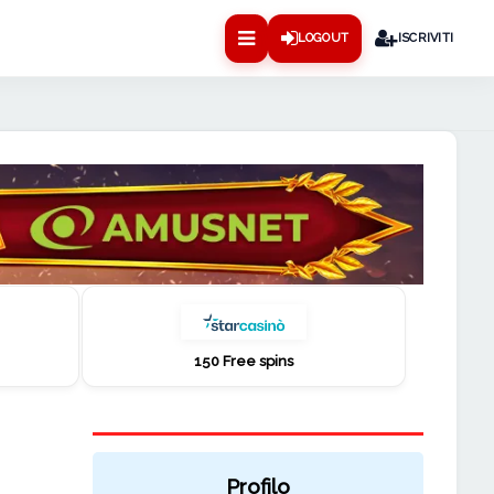
LOGOUT
ISCRIVITI
150 Free spins
Profilo