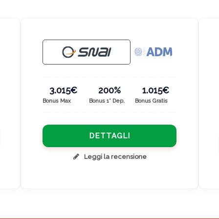
3.015€
200%
1.015€
Bonus Max
Bonus 1° Dep.
Bonus Gratis
DETTAGLI
Leggi la recensione