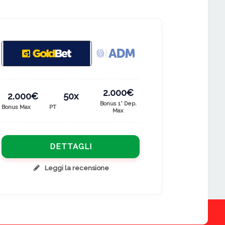
2.000€
2.000€
50x
Bonus 1° Dep.
Bonus Max
PT
Max
DETTAGLI
Leggi la recensione