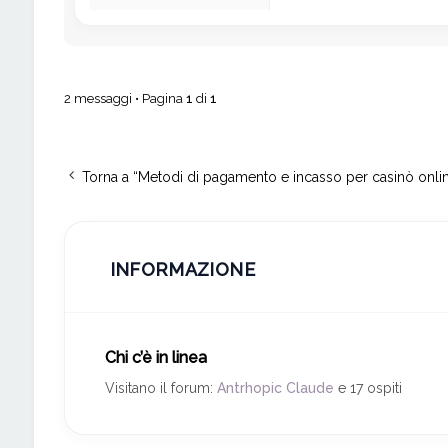
2 messaggi • Pagina
1
di
1
Torna a “Metodi di pagamento e incasso per casinò onli
INFORMAZIONE
Chi c’è in linea
Visitano il forum:
Antrhopic Claude
e 17 ospiti