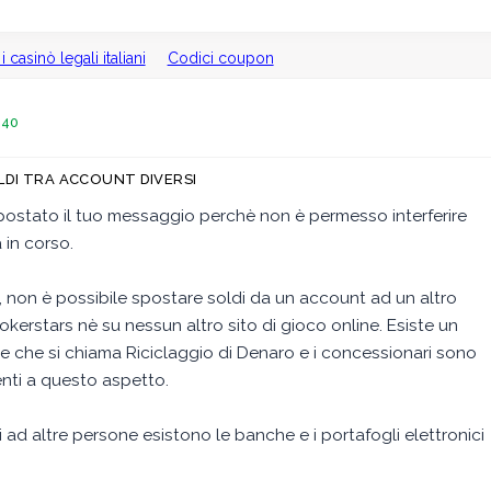
i casinò legali italiani
Codici coupon
:40
LDI TRA ACCOUNT DIVERSI
ostato il tuo messaggio perchè non è permesso interferire
in corso.
, non è possibile spostare soldi da un account ad un altro
kerstars nè su nessun altro sito di gioco online. Esiste un
e che si chiama Riciclaggio di Denaro e i concessionari sono
nti a questo aspetto.
 ad altre persone esistono le banche e i portafogli elettronici