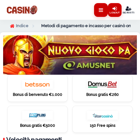
LOGOUT
ISCRIVITI
Indice
Metodi di pagamento e incasso per casinò online
Bonus di benvenuto €1.000
Bonus gratis €260
Bonus gratis €5000
150 Free spins
Velocità pagamenti