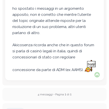
s
a
ho spostato i messaggi in un argomento
g
apposito, non è corretto che mentre l'utente
g
i
del topic originale attende risposte per la
o
risoluzione di un suo problema, altri utenti
parlano di altro.
Akicosenza ricorda anche che in questo forum
si parla di casinò legali in italia, quindi di
concessionari di stato con regolare
concessione da parte di ADM (ex AAMS).
T
o
p
4 messaggi • Pagina
1
di
1