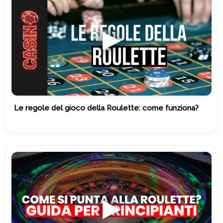
Le regole del gioco della Roulette: come funziona?