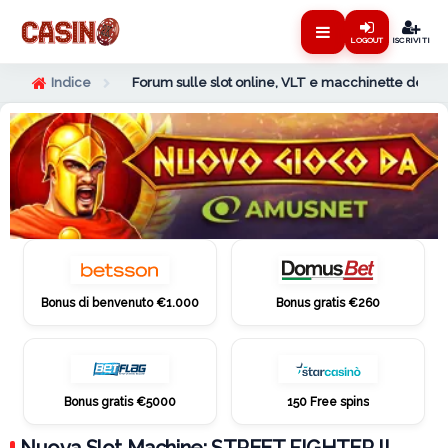
LOGOUT
ISCRIVITI
Indice
Forum sulle slot online, VLT e macchinette dei ba
Bonus di benvenuto €1.000
Bonus gratis €260
Bonus gratis €5000
150 Free spins
Nuova Slot Machine: STREET FIGHTER II