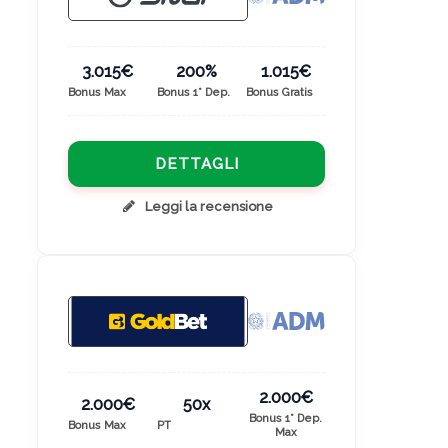
3.015€
200%
1.015€
Bonus Max
Bonus 1° Dep.
Bonus Gratis
DETTAGLI
Leggi la recensione
2.000€
2.000€
50x
Bonus 1° Dep.
Bonus Max
PT
Max