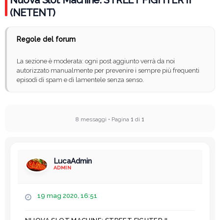
(NETENT)
Regole del forum
La sezione è moderata: ogni post aggiunto verrà da noi
autorizzato manualmente per prevenire i sempre più frequenti
episodi di spam e di lamentele senza senso.
8 messaggi • Pagina
1
di
1
LucaAdmin
ADMIN
M
19 mag 2020, 16:51
e
s