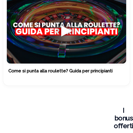
Come si punta alla roulette? Guida per principianti
I
bonus
offert