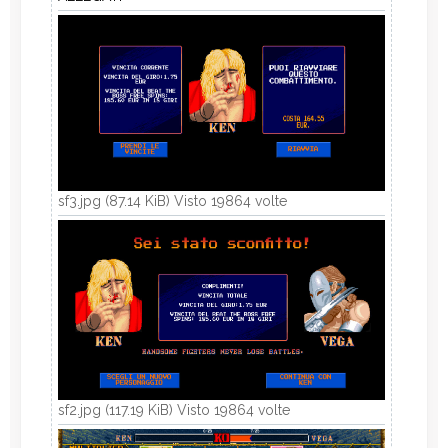
sf3.jpg (87.14 KiB) Visto 19864 volte
sf2.jpg (117.19 KiB) Visto 19864 volte