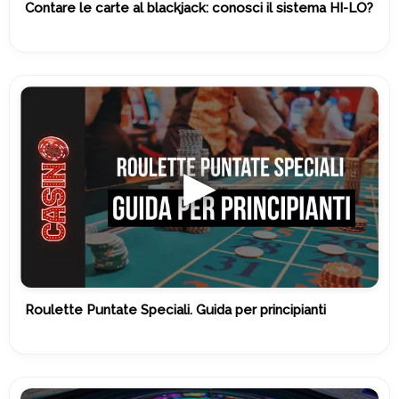
Contare le carte al blackjack: conosci il sistema HI-LO?
Roulette Puntate Speciali. Guida per principianti