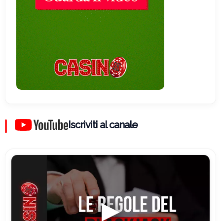
Iscriviti al canale