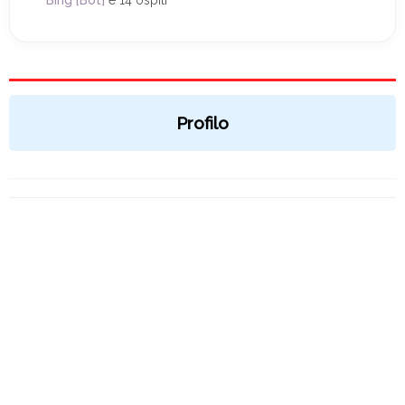
Profilo