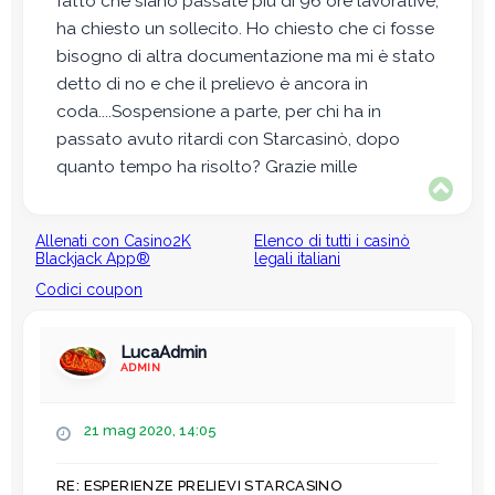
fatto che siano passate più di 96 ore lavorative,
ha chiesto un sollecito. Ho chiesto che ci fosse
bisogno di altra documentazione ma mi è stato
detto di no e che il prelievo è ancora in
coda....Sospensione a parte, per chi ha in
passato avuto ritardi con Starcasinò, dopo
quanto tempo ha risolto? Grazie mille
T
o
p
Allenati con Casino2K
Elenco di tutti i casinò
Blackjack App®
legali italiani
Codici coupon
LucaAdmin
ADMIN
M
21 mag 2020, 14:05
e
s
RE: ESPERIENZE PRELIEVI STARCASINO
s