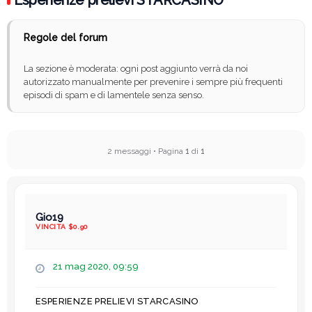
Regole del forum
La sezione è moderata: ogni post aggiunto verrà da noi
autorizzato manualmente per prevenire i sempre più frequenti
episodi di spam e di lamentele senza senso.
2 messaggi • Pagina
1
di
1
Gio19
VINCITA $0.90
M
21 mag 2020, 09:59
e
s
ESPERIENZE PRELIEVI STARCASINO
s