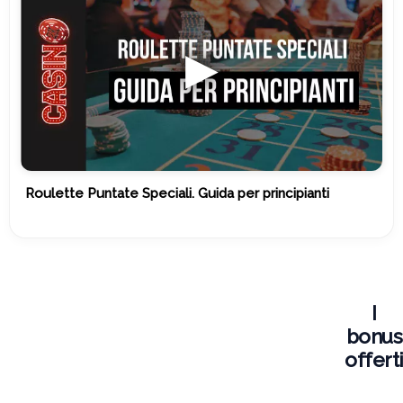
Roulette Puntate Speciali. Guida per principianti
I
bonus
offert