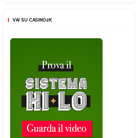
VAI SU CASINO2K