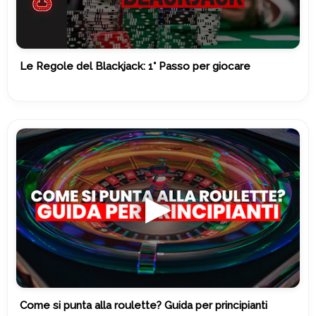
Le Regole del Blackjack: 1° Passo per giocare
Come si punta alla roulette? Guida per principianti