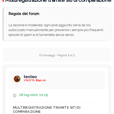
Regole del forum
La sezione è moderata: ogni post aggiunto verrà da noi
autorizzato manualmente per prevenire i sempre più frequenti
episodi di spam e di lamentele senza senso.
6 messaggi • Pagina
1
di
1
teoteo
VINCITA $690.00
M
28 lug 2020, 10:19
e
s
MULTIREGISTRAZIONE TRAMITE SITI DI
s
COMPARAZIONE
a