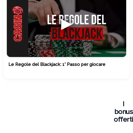
Le Regole del Blackjack: 1° Passo per giocare
I
bonus
offert