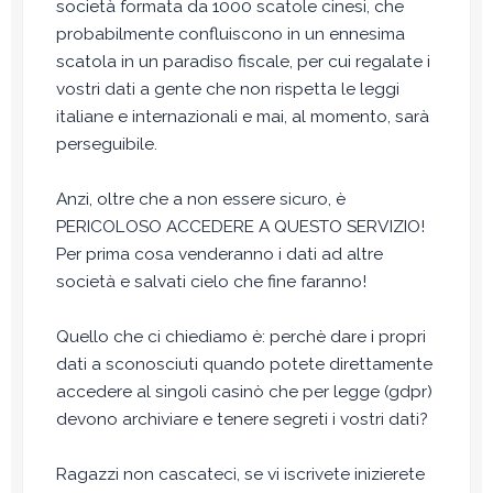
società formata da 1000 scatole cinesi, che
probabilmente confluiscono in un ennesima
scatola in un paradiso fiscale, per cui regalate i
vostri dati a gente che non rispetta le leggi
italiane e internazionali e mai, al momento, sarà
perseguibile.
Anzi, oltre che a non essere sicuro, è
PERICOLOSO ACCEDERE A QUESTO SERVIZIO!
Per prima cosa venderanno i dati ad altre
società e salvati cielo che fine faranno!
Quello che ci chiediamo è: perchè dare i propri
dati a sconosciuti quando potete direttamente
accedere al singoli casinò che per legge (gdpr)
devono archiviare e tenere segreti i vostri dati?
Ragazzi non cascateci, se vi iscrivete inizierete