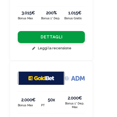
3.015€
200%
1.015€
Bonus Max
Bonus 1° Dep.
Bonus Gratis
DETTAGLI
Leggi la recensione
2.000€
2.000€
50x
Bonus 1° Dep.
Bonus Max
PT
Max