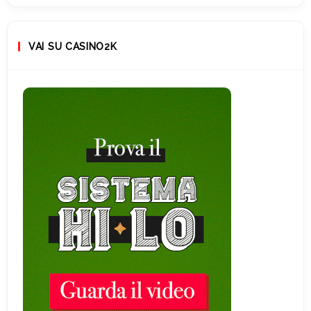
VAI SU CASINO2K