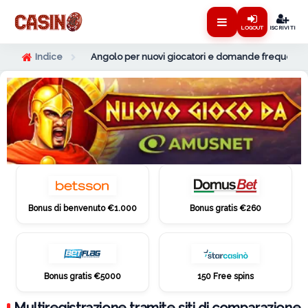
LOGOUT
ISCRIVITI
Indice
Angolo per nuovi giocatori e domande frequenti
Bonus di benvenuto €1.000
Bonus gratis €260
Bonus gratis €5000
150 Free spins
Multiregistrazione tramite siti di comparazione