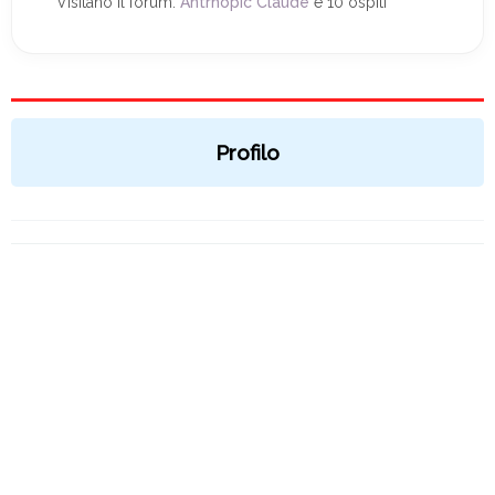
Visitano il forum:
Antrhopic Claude
e 10 ospiti
Profilo