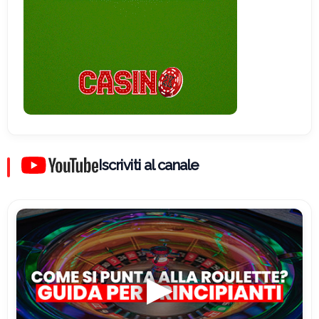
Iscriviti al canale