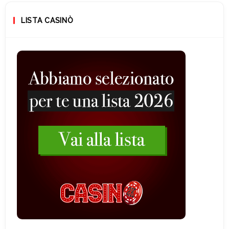
LISTA CASINÒ