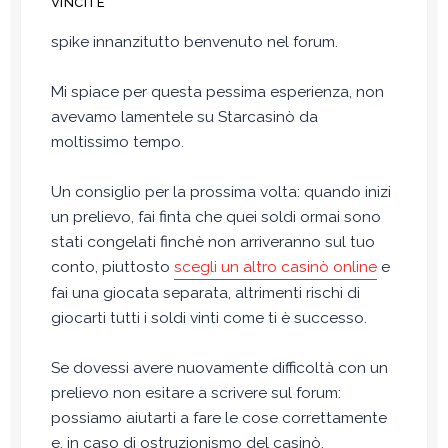
VINCITE
a
g
spike innanzitutto benvenuto nel forum.
g
i
o
Mi spiace per questa pessima esperienza, non
avevamo lamentele su Starcasinò da
moltissimo tempo.
Un consiglio per la prossima volta: quando inizi
un prelievo, fai finta che quei soldi ormai sono
stati congelati finchè non arriveranno sul tuo
conto, piuttosto
scegli un altro casinò online
e
fai una giocata separata, altrimenti rischi di
giocarti tutti i soldi vinti come ti è successo.
Se dovessi avere nuovamente difficoltà con un
prelievo non esitare a scrivere sul forum:
possiamo aiutarti a fare le cose correttamente
e, in caso di ostruzionismo del casinò,