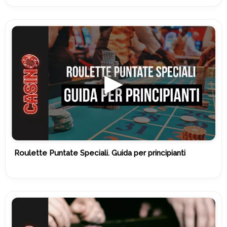
Roulette Puntate Speciali. Guida per principianti