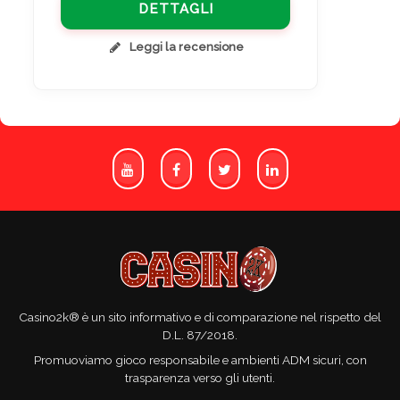
DETTAGLI
Leggi la recensione
Casino2k® è un sito informativo e di comparazione nel rispetto del
D.L. 87/2018.
Promuoviamo gioco responsabile e ambienti ADM sicuri, con
trasparenza verso gli utenti.