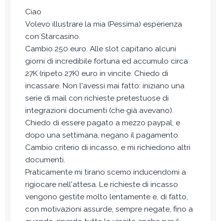
a
Ciao
g
Volevo illustrare la mia (Pessima) esperienza
g
i
con Starcasino.
o
Cambio 250 euro. Alle slot capitano alcuni
giorni di incredibile fortuna ed accumulo circa
27K (ripeto 27K) euro in vincite. Chiedo di
incassare. Non l'avessi mai fatto: iniziano una
serie di mail con richieste pretestuose di
integrazioni documenti (che già avevano).
Chiedo di essere pagato a mezzo paypal, e
dopo una settimana, negano il pagamento.
Cambio criterio di incasso, e mi richiedono altri
documenti.
Praticamente mi tirano scemo inducendomi a
rigiocare nell'attesa. Le richieste di incasso
vengono gestite molto lentamente e, di fatto,
con motivazioni assurde, sempre negate, fino a