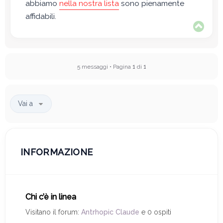
abbiamo
nella nostra lista
sono pienamente
affidabili.
T
o
p
5 messaggi • Pagina
1
di
1
Vai a
INFORMAZIONE
Chi c’è in linea
Visitano il forum:
Antrhopic Claude
e 0 ospiti