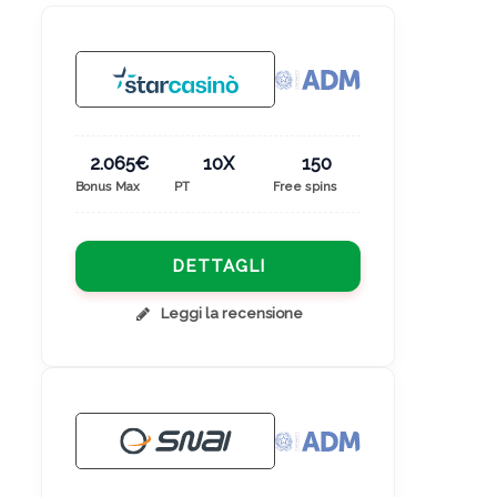
2.065€
10X
150
Bonus Max
PT
Free spins
DETTAGLI
Leggi la recensione