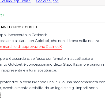
i casinò legali italiani
Codici coupon
:57
LEMA TECNICO GOLDBET
opol, benvenuto in Casino2K.
ssiamo aiutarti con Goldbet, che non si trova nella nostra
n marchio di approvazione Casino2K
.
 però è assurdo e, se fosse confermato, inaccettabile e
anto Goldbet è concessionario dello Stato Italiano e quindi in
appresenta e a lui si sostituisce.
approfondire la cosa inviando una PEC o una raccomandata co
no, eventualmente assistito da un legale se gli importi sono