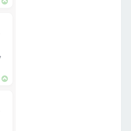
o
p
e
T
o
p