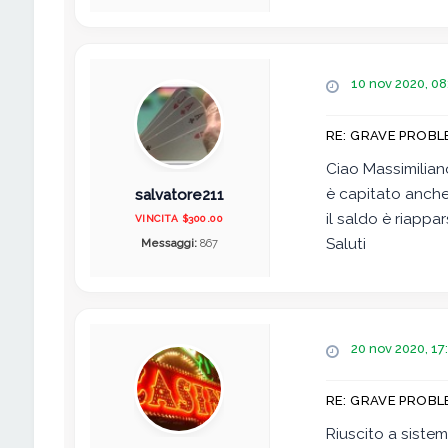
M
10 nov 2020, 08
e
s
RE: GRAVE PROB
s
a
Ciao Massimilian
g
è capitato anche
salvatore211
g
i
il saldo è riappar
VINCITA $300.00
o
Saluti
Messaggi:
867
M
20 nov 2020, 17
e
s
RE: GRAVE PROB
s
a
Riuscito a sistem
g