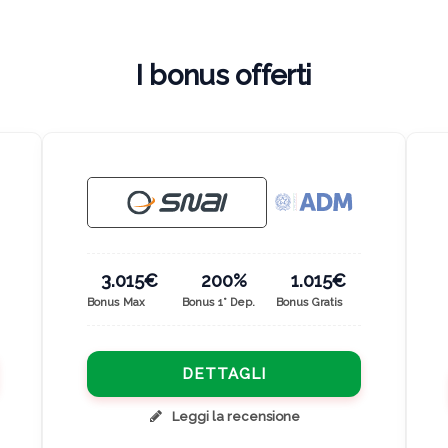
I bonus offerti
3.015€
200%
1.015€
Bonus Max
Bonus 1° Dep.
Bonus Gratis
DETTAGLI
Leggi la recensione