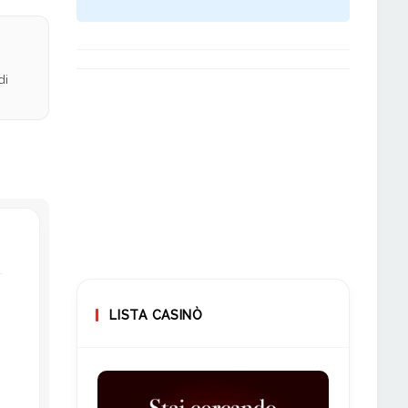
di
LISTA CASINÒ