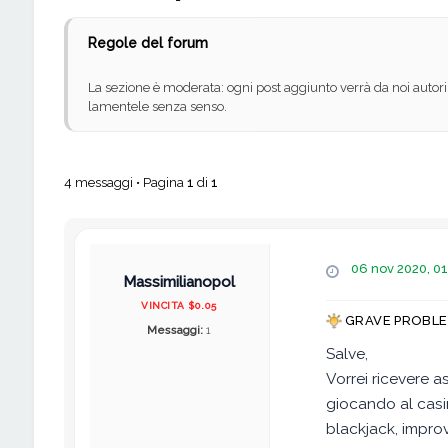
Regole del forum
La sezione è moderata: ogni post aggiunto verrà da noi auto
lamentele senza senso.
4 messaggi • Pagina
1
di
1
M
06 nov 2020, 01
Massimilianopol
e
s
VINCITA $0.05
GRAVE PROBL
s
Messaggi:
1
a
Salve,
g
Vorrei ricevere 
g
i
giocando al casi
o
blackjack, improv