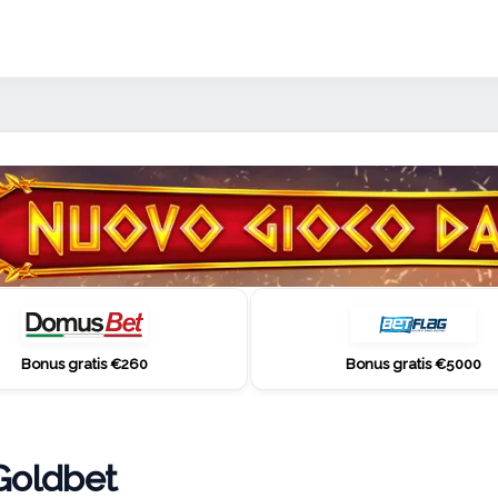
Bonus gratis €260
Bonus gratis €5000
Goldbet