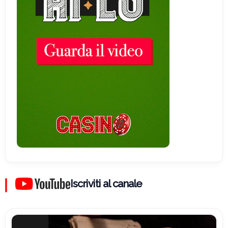
Iscriviti al canale