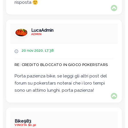
risposta
g
T
i
o
o
p
LucaAdmin
ADMIN
M
20 nov 2020, 17:38
e
s
RE: CREDITO BLOCCATO IN GIOCO POKERSTARS
s
a
Porta pazienza bike, se leggi gli altri post del
g
forum su pokerstars noterai che i loro tempi
g
i
sono un attimo lunghi, porta pazienza!
o
T
o
p
Bike983
VINCITA $0.50