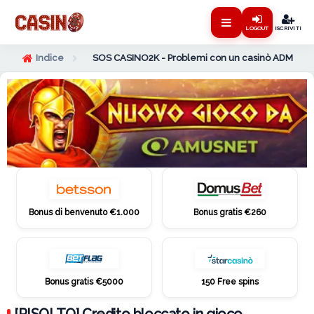
LOGOUT
ISCRIVITI
Indice
SOS CASINO2K - Problemi con un casinò ADM
Bonus di benvenuto €1.000
Bonus gratis €260
Bonus gratis €5000
150 Free spins
[RISOLTO] Credito bloccato in gioco