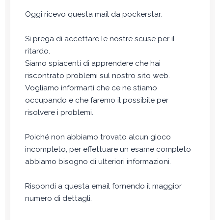
a
Oggi ricevo questa mail da pockerstar:
g
g
i
Si prega di accettare le nostre scuse per il
o
ritardo.
Siamo spiacenti di apprendere che hai
riscontrato problemi sul nostro sito web.
Vogliamo informarti che ce ne stiamo
occupando e che faremo il possibile per
risolvere i problemi.
Poiché non abbiamo trovato alcun gioco
incompleto, per effettuare un esame completo
abbiamo bisogno di ulteriori informazioni.
Rispondi a questa email fornendo il maggior
numero di dettagli.