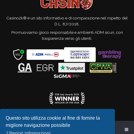
Casino2k® è un sito informativo e di comparazione nel rispetto del
D.L. 87/2018.
Promuoviamo gioco responsabile e ambienti ADM sicuri, con
trasparenza verso gli utenti.
Questo sito utilizza cookie al fine di fornire la
migliore navigazione possibile
Indice
Ulteriori informazioni