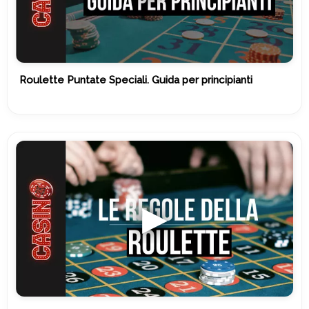
Roulette Puntate Speciali. Guida per principianti