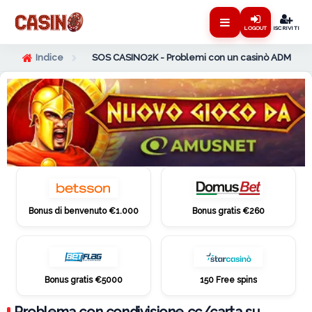
LOGOUT
ISCRIVITI
Indice
SOS CASINO2K - Problemi con un casinò ADM
Bonus di benvenuto €1.000
Bonus gratis €260
Bonus gratis €5000
150 Free spins
Problema con condivisione cc/carta su