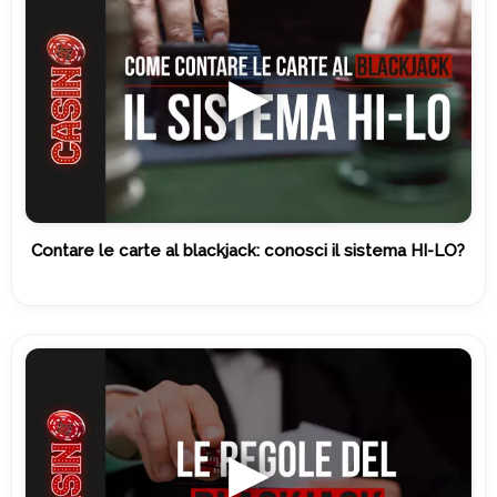
Contare le carte al blackjack: conosci il sistema HI-LO?