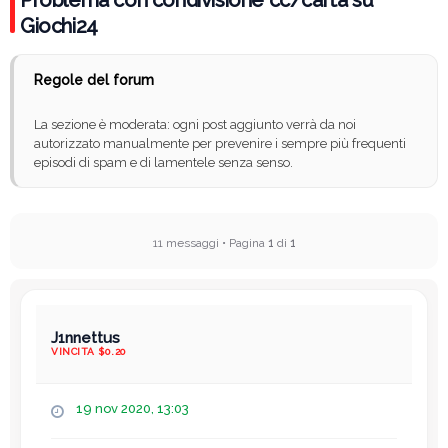
Giochi24
Regole del forum
La sezione è moderata: ogni post aggiunto verrà da noi
autorizzato manualmente per prevenire i sempre più frequenti
episodi di spam e di lamentele senza senso.
11 messaggi • Pagina
1
di
1
J1nnettus
VINCITA $0.20
M
19 nov 2020, 13:03
e
s