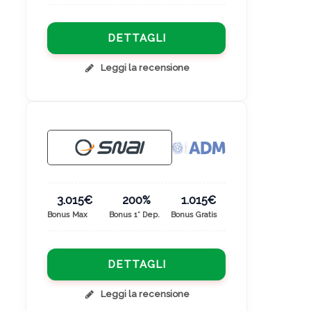
DETTAGLI
Leggi la recensione
3.015€
200%
1.015€
Bonus Max
Bonus 1° Dep.
Bonus Gratis
DETTAGLI
Leggi la recensione