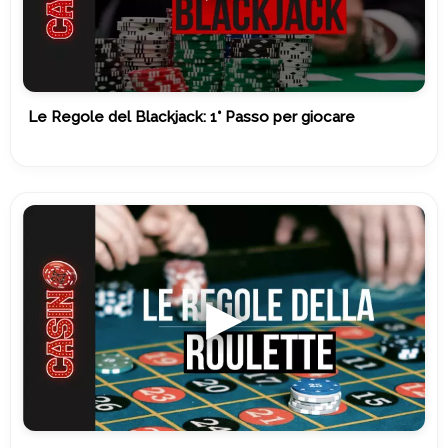
Le Regole del Blackjack: 1° Passo per giocare