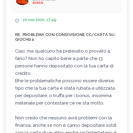
ADMIN
M
20 nov 2020, 17:49
e
s
RE: PROBLEMA CON CONDIVISIONE CC/CARTA SU
s
GIOCHI24
a
g
Ciao, ma qualcuno ha prelevato o provato a
g
farlo? Non ho capito bene a parte che 13
i
o
persone hanno depositato con la tua carta di
credito.
Bhe le problematiche possono essere diverse,
tipo che la tua carta è stata rubata e utilizzata
per depositare, o truffa per i bonus...insomma
materiale per contestare ce ne sta molto.
Non credo che nessuno avrà problemi con la
finanza, anche se non è carino depositare soldi
con la carta di un altro anche se l'intestatario è