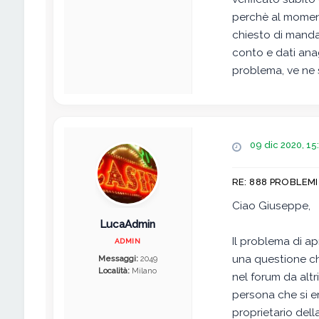
g
i
perchè al moment
o
chiesto di manda
conto e dati anagr
problema, ve ne s
M
09 dic 2020, 15
e
s
RE: 888 PROBLEMI
s
a
Ciao Giuseppe,
g
LucaAdmin
g
i
Il problema di ap
ADMIN
o
una questione ch
Messaggi:
2049
Località:
Milano
nel forum da altr
persona che si er
proprietario dell