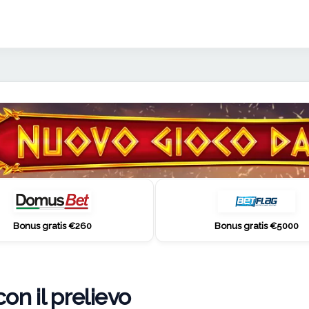
Bonus gratis €260
Bonus gratis €5000
n il prelievo