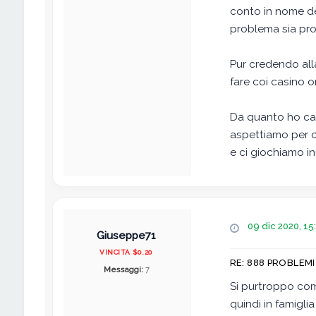
conto in nome del
problema sia pro
Pur credendo all
fare coi casino o
Da quanto ho capi
aspettiamo per ca
e ci giochiamo in
M
09 dic 2020, 15
Giuseppe71
e
s
VINCITA $0.20
RE: 888 PROBLEMI
s
Messaggi:
7
a
Si purtroppo com
g
quindi in famigli
g