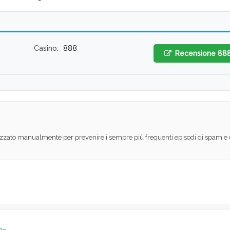
Casino:
888
Recensione 88
rizzato manualmente per prevenire i sempre più frequenti episodi di spam e 