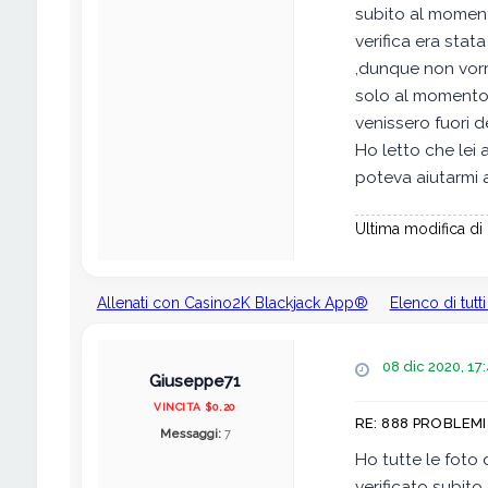
subito al momento
verifica era sta
,dunque non vorre
solo al momento d
venissero fuori d
Ho letto che lei a
poteva aiutarmi 
Ultima modifica di
Allenati con Casino2K Blackjack App®
Elenco di tutti 
M
08 dic 2020, 17
Giuseppe71
e
s
VINCITA $0.20
RE: 888 PROBLEMI
s
Messaggi:
7
a
Ho tutte le foto 
g
verificato subit