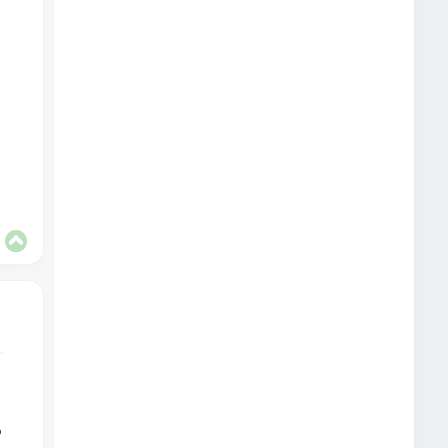
T
o
p
o