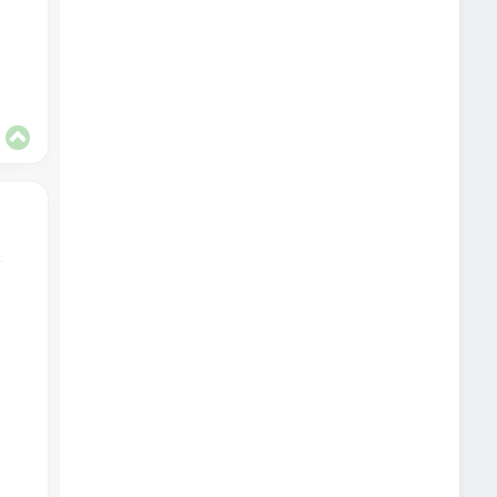
T
o
p