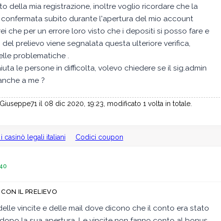
 della mia registrazione, inoltre voglio ricordare che la
ta confermata subito durante l'apertura del mio account
i che per un errore loro visto che i depositi si posso fare e
el prelievo viene segnalata questa ulteriore verifica,
elle problematiche .
iuta le persone in difficolta, volevo chiedere se il sig.admin
anche a me ?
Giuseppe71
il 08 dic 2020, 19:23, modificato 1 volta in totale.
i casinò legali italiani
Codici coupon
:40
 CON IL PRELIEVO
delle vincite e delle mail dove dicono che il conto era stato
o dopo la sua apertura. Le vincite non fanno conto al bonus