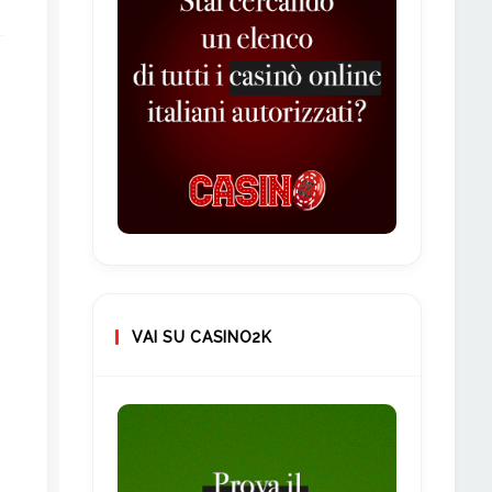
VAI SU CASINO2K