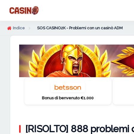
Indice
SOS CASINO2K - Problemi con un casinò ADM
Bonus di benvenuto €1.000
[RISOLTO] 888 problemi co