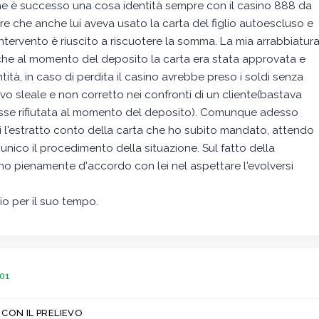
 che è successo una cosa identità sempre con il casino 888 da
re che anche lui aveva usato la carta del figlio autoescluso e
intervento è riuscito a riscuotere la somma. La mia arrabbiatur
 che al momento del deposito la carta era stata approvata e
tità, in caso di perdita il casino avrebbe preso i soldi senza
rovo sleale e non corretto nei confronti di un cliente(bastava
isse rifiutata al momento del deposito). Comunque adesso
ti l'estratto conto della carta che ho subito mandato, attendo
unico il procedimento della situazione. Sul fatto della
o pienamente d'accordo con lei nel aspettare l'evolversi
zio per il suo tempo.
:01
 CON IL PRELIEVO