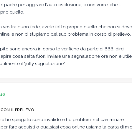
 padre per aggirare l'auto esclusione, e non vorrei che il
prio quello.
a vostra buon fede, avete fatto proprio quello che non si deve
nline, e non ci stupiamo del suo problema in corso di prelievo.
to sono ancora in corso le verifiche da parte di 888, direi
pire cosa salta fuori, inviare una segnalazione ora non è utile
utilmente il "jolly segnalazione"
:46
 CON IL PRELIEVO
e ho spiegato sono invalido e ho problemi nel camminare,
a per fare acquisti o qualsiasi cosa online usiamo la carta di mi