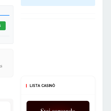
8
di
LISTA CASINÒ