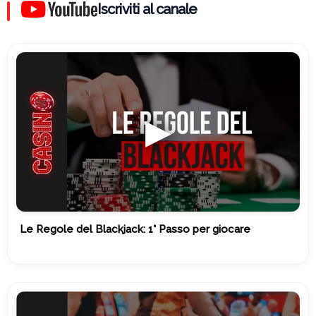
Iscriviti al canale
Le Regole del Blackjack: 1° Passo per giocare