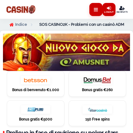
LOGOUT
ISCRIVITI
Indice
SOS CASINO2K - Problemi con un casinò ADM
Bonus di benvenuto €1.000
Bonus gratis €260
Bonus gratis €5000
150 Free spins
Prelievo in fase di revisione su poker stars