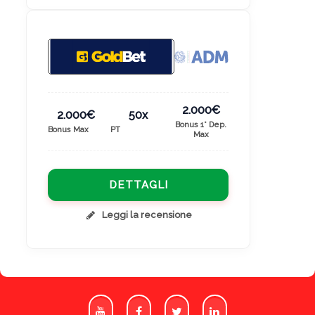
2.000€
2.000€
50x
Bonus 1° Dep.
Bonus Max
PT
Max
DETTAGLI
Leggi la recensione