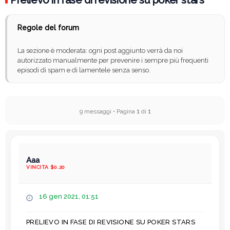
Regole del forum
La sezione è moderata: ogni post aggiunto verrà da noi
autorizzato manualmente per prevenire i sempre più frequenti
episodi di spam e di lamentele senza senso.
9 messaggi • Pagina
1
di
1
Aaa
VINCITA $0.20
M
16 gen 2021, 01:51
e
s
PRELIEVO IN FASE DI REVISIONE SU POKER STARS
s