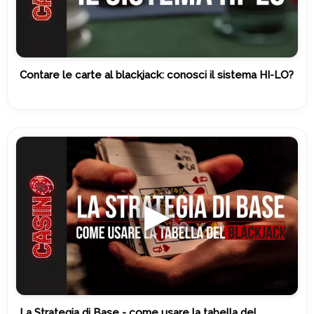
Contare le carte al blackjack: conosci il sistema HI-LO?
La Strategia di Base - come usare la tabella del