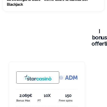
Blackjack
I
bonus
offert
2.065€
10X
150
Bonus Max
PT
Free spins