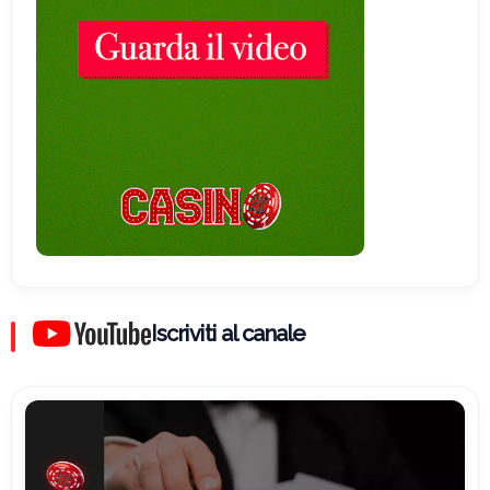
Iscriviti al canale