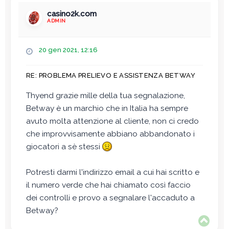
casino2k.com
ADMIN
M
20 gen 2021, 12:16
e
s
RE: PROBLEMA PRELIEVO E ASSISTENZA BETWAY
s
a
Thyend grazie mille della tua segnalazione,
g
Betway è un marchio che in Italia ha sempre
g
i
avuto molta attenzione al cliente, non ci credo
o
che improvvisamente abbiano abbandonato i
giocatori a sè stessi
Potresti darmi l'indirizzo email a cui hai scritto e
il numero verde che hai chiamato così faccio
dei controlli e provo a segnalare l'accaduto a
Betway?
T
o