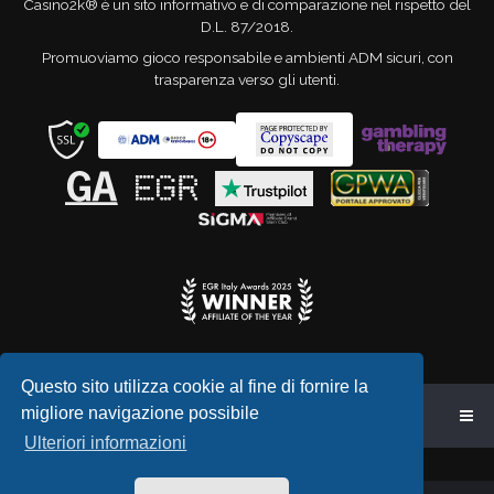
Casino2k® è un sito informativo e di comparazione nel rispetto del
D.L. 87/2018.
Promuoviamo gioco responsabile e ambienti ADM sicuri, con
trasparenza verso gli utenti.
Questo sito utilizza cookie al fine di fornire la
migliore navigazione possibile
Indice
Ulteriori informazioni