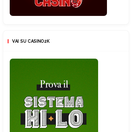
VAI SU CASINO2K