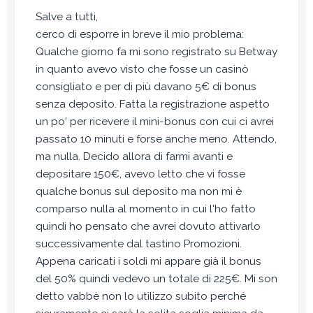
a
Salve a tutti,
g
cerco di esporre in breve il mio problema:
g
i
Qualche giorno fa mi sono registrato su Betway
o
in quanto avevo visto che fosse un casinò
consigliato e per di più davano 5€ di bonus
senza deposito. Fatta la registrazione aspetto
un po' per ricevere il mini-bonus con cui ci avrei
passato 10 minuti e forse anche meno. Attendo,
ma nulla. Decido allora di farmi avanti e
depositare 150€, avevo letto che vi fosse
qualche bonus sul deposito ma non mi è
comparso nulla al momento in cui l'ho fatto
quindi ho pensato che avrei dovuto attivarlo
successivamente dal tastino Promozioni.
Appena caricati i soldi mi appare già il bonus
del 50% quindi vedevo un totale di 225€. Mi son
detto vabbè non lo utilizzo subito perché