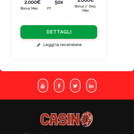
2.000€
2.000€
50x
Bonus 1° Dep.
Bonus Max
PT
Max
DETTAGLI
Leggi la recensione