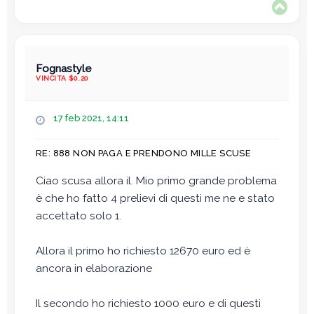
T
o
p
Fognastyle
VINCITA $0.20
M
17 feb 2021, 14:11
e
s
RE: 888 NON PAGA E PRENDONO MILLE SCUSE
s
a
Ciao scusa allora il. Mio primo grande problema
g
è che ho fatto 4 prelievi di questi me ne e stato
g
i
accettato solo 1.
o
Allora il primo ho richiesto 12670 euro ed è
ancora in elaborazione
Il secondo ho richiesto 1000 euro e di questi