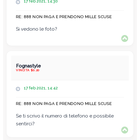
M
17 feb 2021, 14:30
e
s
RE: 888 NON PAGA E PRENDONO MILLE SCUSE
s
a
Si vedono le foto?
g
g
T
o
i
p
o
Fognastyle
VINCITA $0.20
M
17 feb 2021, 14:42
e
s
RE: 888 NON PAGA E PRENDONO MILLE SCUSE
s
a
Se ti scrivo il numero di telefono e possibile
g
sentirci?
g
T
i
o
o
p