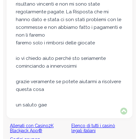
risultano vincenti e non mi sono state
regolarmente pagate. La Risposta che mi
hanno dato e stata ci son stati problemi con le
scommesse e non abbiamo fatto i pagamenti e
non li faremo
faremo solo i rimborsi delle giocate
io vi chiedo aiuto perché sto seriamente
cominciando a innervosirmi
grazie veramente se potete aiutarmi a risolvere
questa cosa
un saluto gae
T
o
p
Allenati con Casino2K
Elenco di tutti i casinò
Blackjack App®
legali italiani