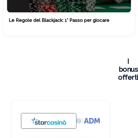
Le Regole del Blackjack: 1° Passo per giocare
I
bonus
offert