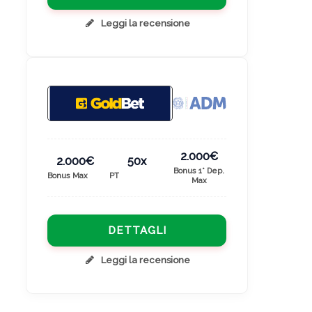
Leggi la recensione
2.000€
2.000€
50x
Bonus 1° Dep.
Bonus Max
PT
Max
DETTAGLI
Leggi la recensione