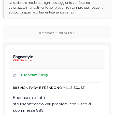
La sezione è moderata: ogni post aggiunto verrà da noi
autorizzato manualmente per prevenire i sempre più frequenti
episodi di spam e di lamentele senza senso.
8 messaggi • Pagina
1
di
1
Fognastyle
VINCITA $0.20
M
16 feb 2021, 18:05
e
s
888 NON PAGA E PRENDONO MILLE SCUSE
s
a
Buonasera a tutti
g
sto riscontrando vari problemi con il sito di
g
i
scommesse 888
o