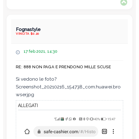
T
o
p
Fognastyle
VINCITA $0.20
M
17 feb 2021, 14:30
e
s
RE: 888 NON PAGA E PRENDONO MILLE SCUSE
s
a
Si vedono le foto?
g
Screenshot_20210216_154738_com.huawei.bro
g
i
wser.jpg
o
ALLEGATI