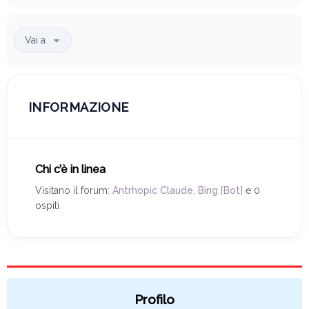
Vai a
INFORMAZIONE
Chi c’è in linea
Visitano il forum:
Antrhopic Claude
,
Bing [Bot]
e 0
ospiti
Profilo