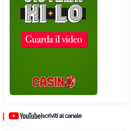
Iscriviti al canale