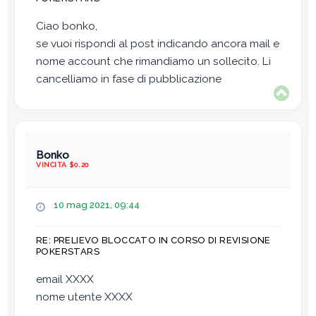
a
g
Ciao bonko,
g
se vuoi rispondi al post indicando ancora mail e
i
o
nome account che rimandiamo un sollecito. Li
cancelliamo in fase di pubblicazione
T
o
p
Bonko
VINCITA $0.20
M
10 mag 2021, 09:44
e
s
RE: PRELIEVO BLOCCATO IN CORSO DI REVISIONE
s
POKERSTARS
a
g
email XXXX
g
nome utente XXXX
i
o