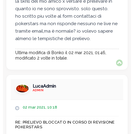
la skrill del mio amico x versare e prelevare in
i
o
quanto io ne sono sprovvisto. solo questo.
ho scritto piu volte al form contattaci di
pokerstars ma non risponde nessuno ne live ne
tramite email,ma è normale? io volevo sapere
almeno le tempistiche del prelievo.
Ultima modifica di
Bonko
il 02 mar 2021, 01:46,
modificato 2 volte in totale.
T
o
p
LucaAdmin
ADMIN
M
02 mar 2021, 10:18
e
s
RE: PRELIEVO BLOCCATO IN CORSO DI REVISIONE
s
POKERSTARS
a