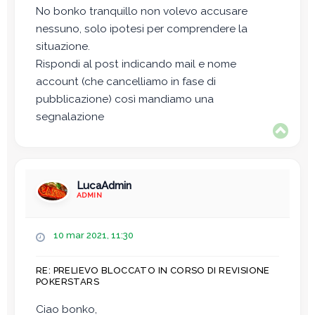
g
No bonko tranquillo non volevo accusare
g
nessuno, solo ipotesi per comprendere la
i
o
situazione.
Rispondi al post indicando mail e nome
account (che cancelliamo in fase di
pubblicazione) così mandiamo una
segnalazione
T
o
p
LucaAdmin
ADMIN
M
10 mar 2021, 11:30
e
s
RE: PRELIEVO BLOCCATO IN CORSO DI REVISIONE
s
POKERSTARS
a
g
Ciao bonko,
g