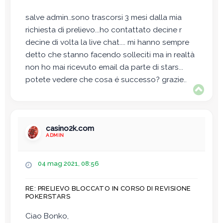
a
g
salve admin..sono trascorsi 3 mesi dalla mia
g
richiesta di prelievo...ho contattato decine r
i
o
decine di volta la live chat.... mi hanno sempre
detto che stanno facendo solleciti ma in realtà
non ho mai ricevuto email da parte di stars...
potete vedere che cosa é successo? grazie..
T
o
p
casino2k.com
ADMIN
M
04 mag 2021, 08:56
e
s
RE: PRELIEVO BLOCCATO IN CORSO DI REVISIONE
s
POKERSTARS
a
g
Ciao Bonko,
g