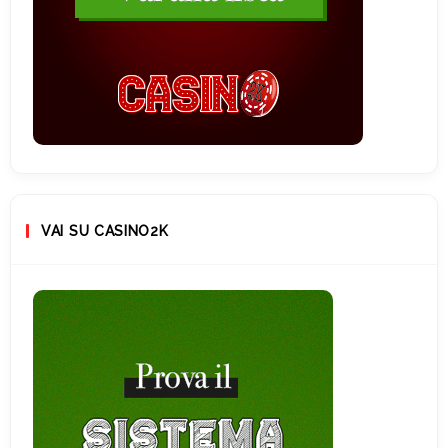
VAI SU CASINO2K