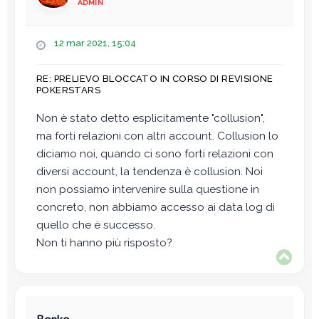
ADMIN
M
12 mar 2021, 15:04
e
s
RE: PRELIEVO BLOCCATO IN CORSO DI REVISIONE
s
POKERSTARS
a
g
Non è stato detto esplicitamente "collusion",
g
ma forti relazioni con altri account. Collusion lo
i
o
diciamo noi, quando ci sono forti relazioni con
diversi account, la tendenza è collusion. Noi
non possiamo intervenire sulla questione in
concreto, non abbiamo accesso ai data log di
quello che è successo.
Non ti hanno più risposto?
T
o
p