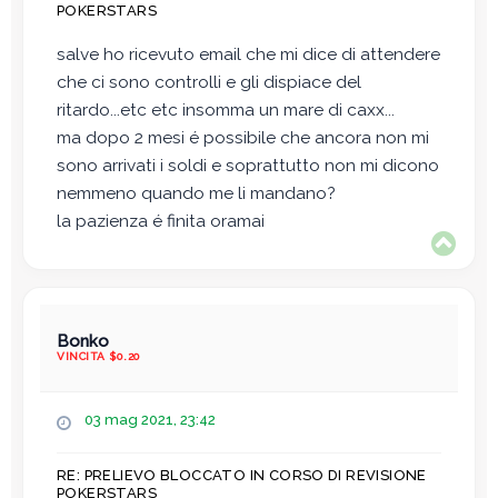
POKERSTARS
a
g
salve ho ricevuto email che mi dice di attendere
g
che ci sono controlli e gli dispiace del
i
o
ritardo...etc etc insomma un mare di caxx...
ma dopo 2 mesi é possibile che ancora non mi
sono arrivati i soldi e soprattutto non mi dicono
nemmeno quando me li mandano?
la pazienza é finita oramai
T
o
p
Bonko
VINCITA $0.20
M
03 mag 2021, 23:42
e
s
RE: PRELIEVO BLOCCATO IN CORSO DI REVISIONE
s
POKERSTARS