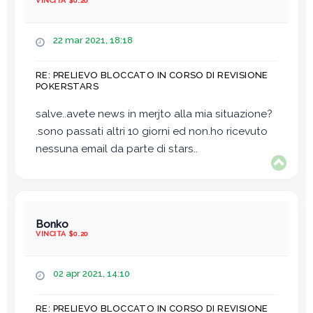
VINCITA $0.20
M
22 mar 2021, 18:18
e
s
RE: PRELIEVO BLOCCATO IN CORSO DI REVISIONE
s
POKERSTARS
a
g
salve..avete news in merjto alla mia situazione?
g
.sono passati altri 10 giorni ed non.ho ricevuto
i
o
nessuna email da parte di stars..
T
o
p
Bonko
VINCITA $0.20
M
02 apr 2021, 14:10
e
s
RE: PRELIEVO BLOCCATO IN CORSO DI REVISIONE
s