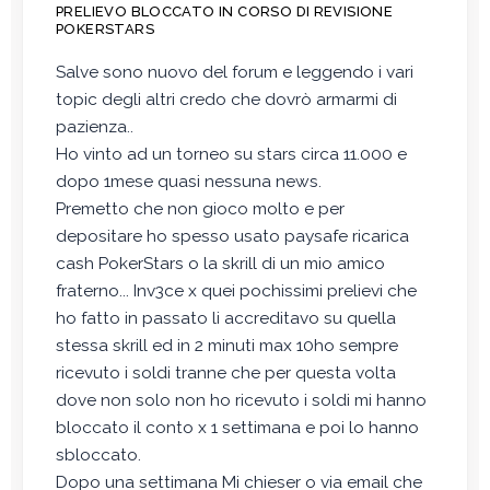
PRELIEVO BLOCCATO IN CORSO DI REVISIONE
s
POKERSTARS
a
g
Salve sono nuovo del forum e leggendo i vari
g
topic degli altri credo che dovrò armarmi di
i
o
pazienza..
Ho vinto ad un torneo su stars circa 11.000 e
dopo 1mese quasi nessuna news.
Premetto che non gioco molto e per
depositare ho spesso usato paysafe ricarica
cash PokerStars o la skrill di un mio amico
fraterno... Inv3ce x quei pochissimi prelievi che
ho fatto in passato li accreditavo su quella
stessa skrill ed in 2 minuti max 10ho sempre
ricevuto i soldi tranne che per questa volta
dove non solo non ho ricevuto i soldi mi hanno
bloccato il conto x 1 settimana e poi lo hanno
sbloccato.
Dopo una settimana Mi chieser o via email che