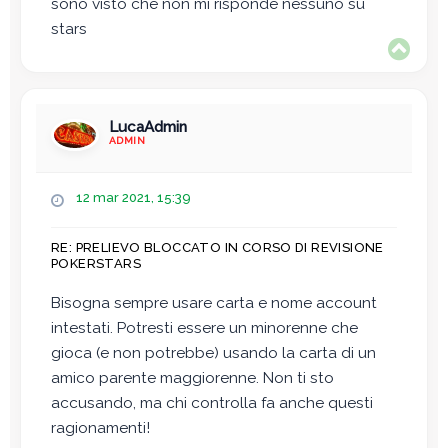
sono visto che non mi risponde nessuno su
stars
T
o
p
LucaAdmin
ADMIN
M
12 mar 2021, 15:39
e
s
RE: PRELIEVO BLOCCATO IN CORSO DI REVISIONE
s
POKERSTARS
a
g
Bisogna sempre usare carta e nome account
g
intestati. Potresti essere un minorenne che
i
o
gioca (e non potrebbe) usando la carta di un
amico parente maggiorenne. Non ti sto
accusando, ma chi controlla fa anche questi
ragionamenti!