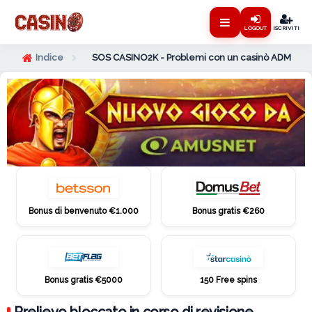
LOGOUT
ISCRIVITI
Indice
SOS CASINO2K - Problemi con un casinò ADM
Bonus di benvenuto €1.000
Bonus gratis €260
Bonus gratis €5000
150 Free spins
Prelievo bloccato in corso di revisione