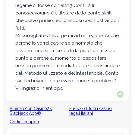
legame ci fosse con altri 3 Conti.. 2 li
conoscevo(uno é il titolare dello conto skrill
che usavo pureio) ed io risposi così illustrando i
fatti.
Mi consigliate di rivolgermi ad un legale? Anche
perché io vorrei capire se é normale che
devono tenersi i miei soldi da più di un mese e
punto 2 perché al momento di depositare
nessun problema immediato pure a prescindere
dal. Metodo utilizzato e del intestariodel Conto
skrill ed invece a prelevare fanno sti problemi?
Vi ringrazio in anticipo
T
o
p
Allenati con Casino2K
Elenco di tutti i casinò
Blackjack App®
legali italiani
Codici coupon