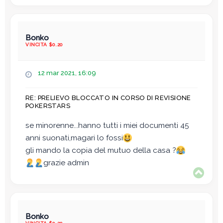
p
Bonko
VINCITA $0.20
M
12 mar 2021, 16:09
e
s
RE: PRELIEVO BLOCCATO IN CORSO DI REVISIONE
s
POKERSTARS
a
g
se minorenne...hanno tutti i miei documenti 45
g
anni suonati,magari lo fossi
i
o
gli mando la copia del mutuo della casa ?
grazie admin
T
o
p
Bonko