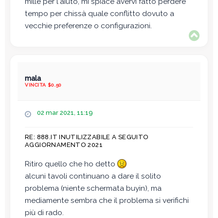
mille per l'aiuto, mi spiace avervi fatto perdere
tempo per chissà quale conflitto dovuto a
vecchie preferenze o configurazioni.
T
o
p
mala
VINCITA $0.50
M
02 mar 2021, 11:19
e
s
RE: 888.IT INUTILIZZABILE A SEGUITO
s
AGGIORNAMENTO 2021
a
g
Ritiro quello che ho detto
g
alcuni tavoli continuano a dare il solito
i
o
problema (niente schermata buyin), ma
mediamente sembra che il problema si verifichi
più di rado.