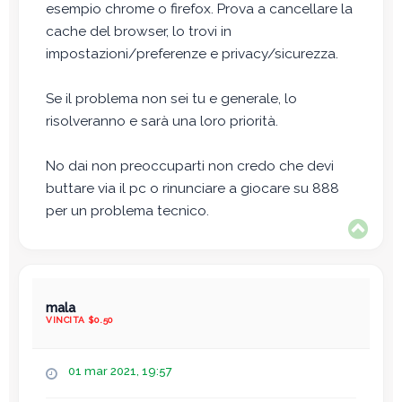
esempio chrome o firefox. Prova a cancellare la
cache del browser, lo trovi in
impostazioni/preferenze e privacy/sicurezza.
Se il problema non sei tu e generale, lo
risolveranno e sarà una loro priorità.
No dai non preoccuparti non credo che devi
buttare via il pc o rinunciare a giocare su 888
per un problema tecnico.
T
o
p
mala
VINCITA $0.50
M
01 mar 2021, 19:57
e