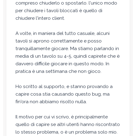
compreso chiuderlo o spostarlo. l'unico modo
per chiudere i tavoli bloccati è quello di
chiudere l'intero client.
A volte, in maniera del tutto casuale, alcuni
tavoli si aprono correttamente e posso
tranquillamente giocare. Ma stiamo parlando in
media di un tavolo su 4-5, quindi capirete che è
davvero difficile giocare in questo modo. In
pratica è una settimana che non gioco.
Ho scritto al supporto, e stanno provando a
capire cosa stia causando questo bug, ma
fin'ora non abbiamo risolto nulla.
Il motivo per cui vi scrivo, è principalmente
quello di capire se altri utenti hanno riscontrato
lo stesso problema, o è un problema solo mio.