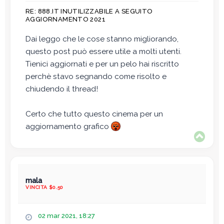
s
RE: 888.IT INUTILIZZABILE A SEGUITO
s
AGGIORNAMENTO 2021
a
g
Dai leggo che le cose stanno migliorando,
g
questo post può essere utile a molti utenti.
i
o
Tienici aggiornati e per un pelo hai riscritto
perchè stavo segnando come risolto e
chiudendo il thread!
Certo che tutto questo cinema per un
aggiornamento grafico
T
o
p
mala
VINCITA $0.50
M
02 mar 2021, 18:27