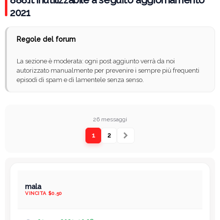
2021
Regole del forum
La sezione è moderata: ogni post aggiunto verrà da noi
autorizzato manualmente per prevenire i sempre più frequenti
episodi di spam e di lamentele senza senso.
26 messaggi
Prossimo
1
2
mala
VINCITA $0.50