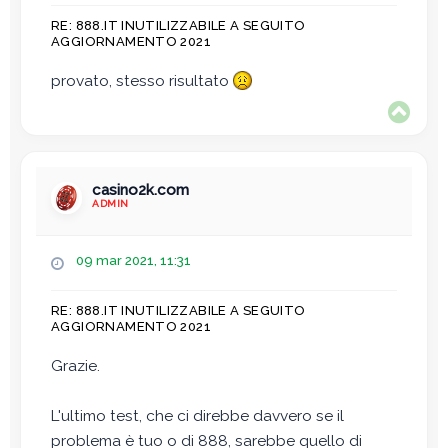
s
RE: 888.IT INUTILIZZABILE A SEGUITO
s
AGGIORNAMENTO 2021
a
g
provato, stesso risultato
g
T
i
o
o
p
casino2k.com
ADMIN
M
09 mar 2021, 11:31
e
s
RE: 888.IT INUTILIZZABILE A SEGUITO
s
AGGIORNAMENTO 2021
a
g
Grazie.
g
i
o
L'ultimo test, che ci direbbe davvero se il
problema è tuo o di 888, sarebbe quello di