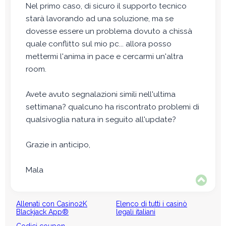
Nel primo caso, di sicuro il supporto tecnico
starà lavorando ad una soluzione, ma se
dovesse essere un problema dovuto a chissà
quale conflitto sul mio pc... allora posso
mettermi l'anima in pace e cercarmi un'altra
room.
Avete avuto segnalazioni simili nell'ultima
settimana? qualcuno ha riscontrato problemi di
qualsivoglia natura in seguito all'update?
Grazie in anticipo,
Mala
T
o
p
Allenati con Casino2K
Elenco di tutti i casinò
Blackjack App®
legali italiani
Codici coupon