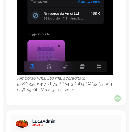
Rimborso Vmsi Ltd mai accreditato
972C1335-6417-4B75-BC64-3D0D9CAC33D5.jpeg
(356.69 KiB) Visto 33072 volte
T
o
p
LucaAdmin
ADMIN