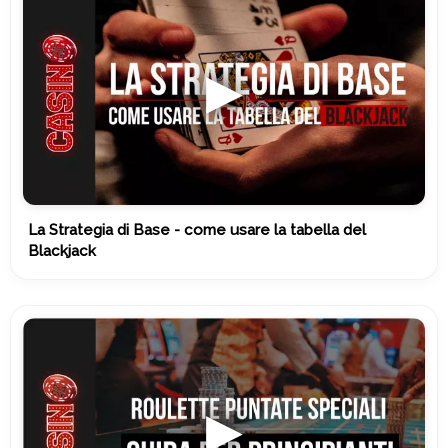
La Strategia di Base - come usare la tabella del
Blackjack