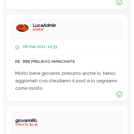
T
o
p
LucaAdmin
ADMIN
M
08 mar 2021, 10:33
e
s
RE: 888 PRELIEVO MANCANTE
s
a
Molto bene giovanni, presumo anche io, tienici
g
aggiornati così chiudiamo il post e lo segniamo
g
i
come risolto.
o
T
o
p
giovanni81
VINCITA $0.20