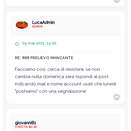
o
i
p
o
LucaAdmin
ADMIN
M
05 mar 2021, 15:00
e
s
RE: 888 PRELIEVO MANCANTE
s
a
Facciamo così, cerca di resistere, se non
g
cambia nulla domenica sera rispondi al post
g
i
indicando mail e nome account usati che lunedì
o
"pushiamo" con una segnalazione
T
o
p
giovanni81
VINCITA $0.20