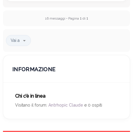
p
16 messaggi • Pagina
1
di
1
Vai a
INFORMAZIONE
Chi c’è in linea
Visitano il forum:
Antrhopic Claude
e 0 ospiti