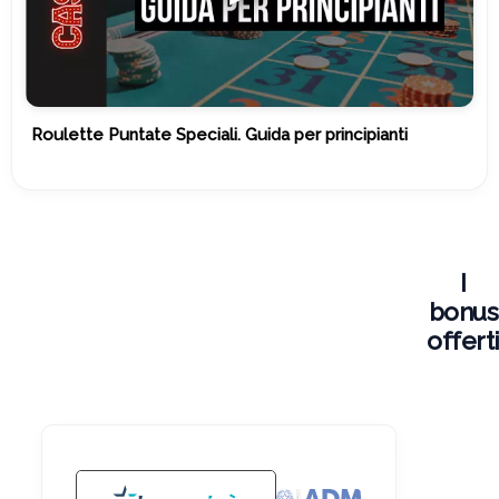
Roulette Puntate Speciali. Guida per principianti
I
bonus
offert