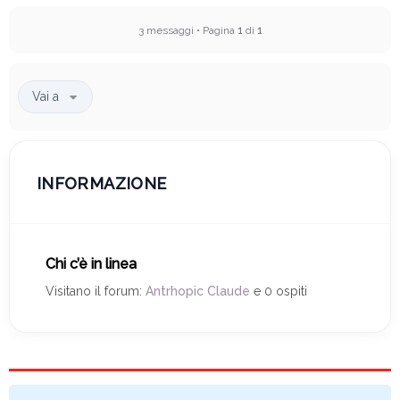
3 messaggi • Pagina
1
di
1
Vai a
INFORMAZIONE
Chi c’è in linea
Visitano il forum:
Antrhopic Claude
e 0 ospiti