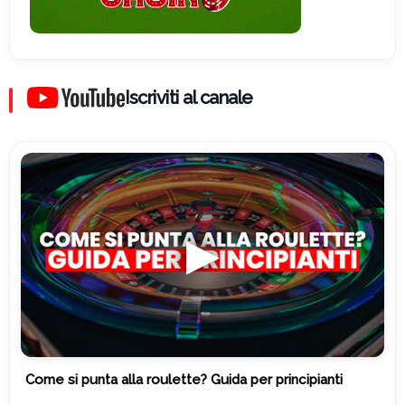
Iscriviti al canale
Come si punta alla roulette? Guida per principianti