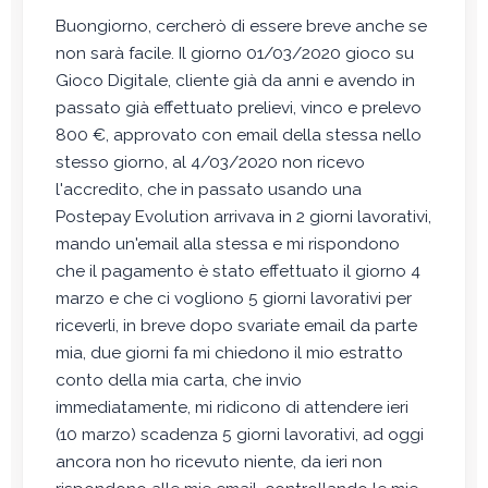
a
Buongiorno, cercherò di essere breve anche se
g
non sarà facile. Il giorno 01/03/2020 gioco su
g
i
Gioco Digitale, cliente già da anni e avendo in
o
passato già effettuato prelievi, vinco e prelevo
800 €, approvato con email della stessa nello
stesso giorno, al 4/03/2020 non ricevo
l'accredito, che in passato usando una
Postepay Evolution arrivava in 2 giorni lavorativi,
mando un'email alla stessa e mi rispondono
che il pagamento è stato effettuato il giorno 4
marzo e che ci vogliono 5 giorni lavorativi per
riceverli, in breve dopo svariate email da parte
mia, due giorni fa mi chiedono il mio estratto
conto della mia carta, che invio
immediatamente, mi ridicono di attendere ieri
(10 marzo) scadenza 5 giorni lavorativi, ad oggi
ancora non ho ricevuto niente, da ieri non