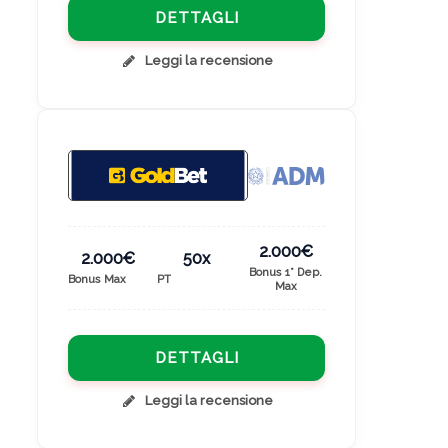
DETTAGLI
Leggi la recensione
2.000€
2.000€
50x
Bonus 1° Dep.
Bonus Max
PT
Max
DETTAGLI
Leggi la recensione