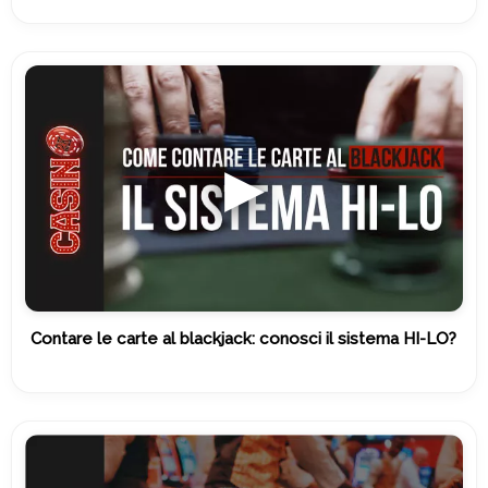
Contare le carte al blackjack: conosci il sistema HI-LO?