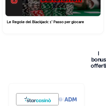
Le Regole del Blackjack: 1° Passo per giocare
I
bonus
offert