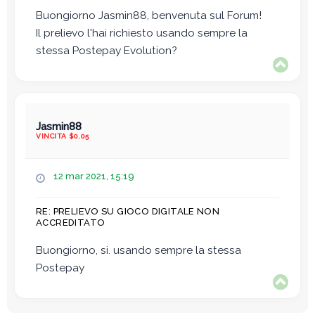
g
Buongiorno Jasmin88, benvenuta sul Forum!
g
Il prelievo l'hai richiesto usando sempre la
i
o
stessa Postepay Evolution?
T
o
p
Jasmin88
VINCITA $0.05
M
12 mar 2021, 15:19
e
s
RE: PRELIEVO SU GIOCO DIGITALE NON
s
ACCREDITATO
a
g
Buongiorno, si. usando sempre la stessa
g
Postepay
i
T
o
o
p