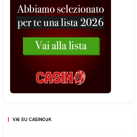
VAI SU CASINO2K