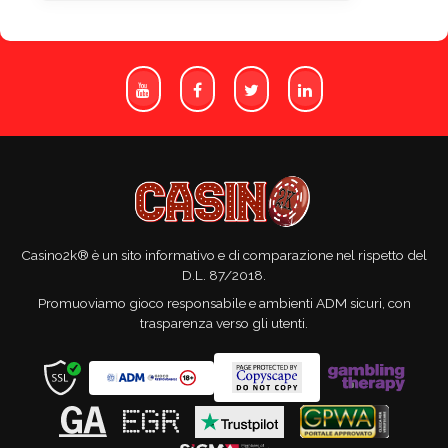
Casino2k® è un sito informativo e di comparazione nel rispetto del
D.L. 87/2018.
Promuoviamo gioco responsabile e ambienti ADM sicuri, con
trasparenza verso gli utenti.