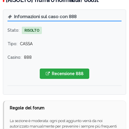
Informazioni sul caso con 888
Stato:
RISOLTO
Tipo:
CASSA
Casino:
888
Recensione 888
Regole del forum
La sezione è moderata: ogni post aggiunto verrà da noi
autorizzato manualmente per prevenire i sempre più frequenti