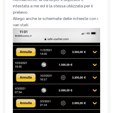
o
intestata a me ed è la stessa utilizzata per il
prelievo.
Allego anche le schermate delle richieste con i
vari stati.