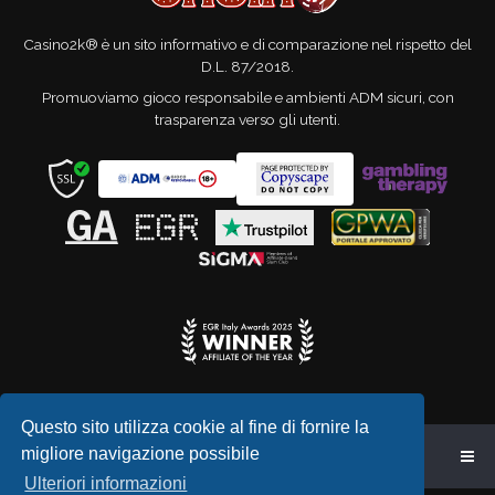
Casino2k® è un sito informativo e di comparazione nel rispetto del
D.L. 87/2018.
Promuoviamo gioco responsabile e ambienti ADM sicuri, con
trasparenza verso gli utenti.
Questo sito utilizza cookie al fine di fornire la
migliore navigazione possibile
Indice
Ulteriori informazioni