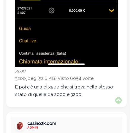
3200
3200.jpeg (52.6 KiB) Visto 6054 volte
E poi c'è una di 3500 che si trova nello stesso
stato di quella da 2000 e 3200.
T
o
p
casino2k.com
ADMIN