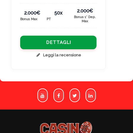
2.000€
2.000€
50x
Bonus 1° Dep.
Bonus Max
PT
Max
DETTAGLI
Leggi la recensione