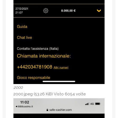
2000
2000.jpeg (53.26 KiB) Visto 6054 volte