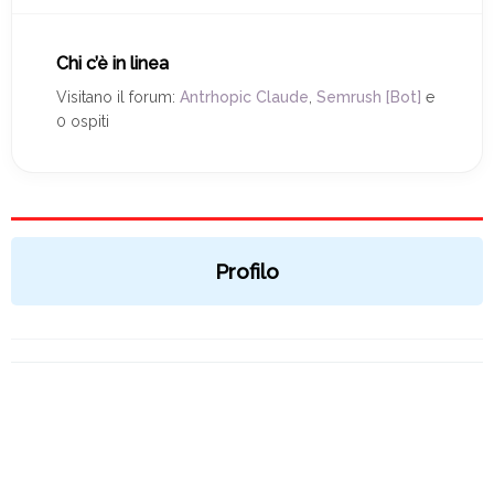
Chi c’è in linea
Visitano il forum:
Antrhopic Claude
,
Semrush [Bot]
e
0 ospiti
Profilo