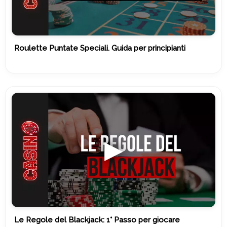
Roulette Puntate Speciali. Guida per principianti
Le Regole del Blackjack: 1° Passo per giocare