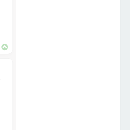
i
T
o
p
o