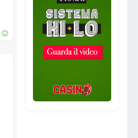
T
o
p