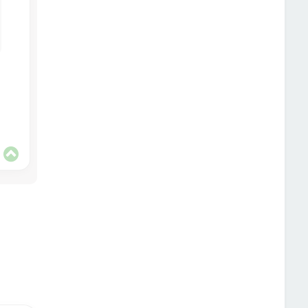
T
o
p