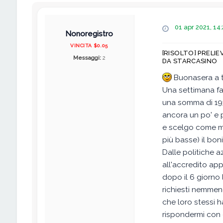
M
01 apr 2021, 14
Nonoregistro
e
s
VINCITA $0.05
[RISOLTO] PRELI
s
Messaggi:
2
DA STARCASINO
a
g
Buonasera a tu
g
Una settimana fa 
i
una somma di 193
o
ancora un po' e p
e scelgo come me
più basse) il bon
Dalle politiche a
all'accredito app
dopo il 6 giorno
richiesti nemmeno
che loro stessi 
rispondermi con 