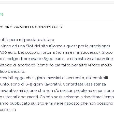
:25
EVO GROSSA VINCITA GONZO'S QUEST
tti,spero mi possiate aiutare.
vinco ad una Slot del sito (Gonzo's quest per la precisione)
00 euro, bel colpo di fortuna (non mi è mai successo). Gioco
oi scelgo di prelevare 18500 euro. La richiesta va a buon fine
todo di accredito (come ho già fatto per altre vincite molto
ifico bancario.
ziendali leggo che i giorni massimi di accredito, dai controlli
unto, sono di 6-9 giorni lavorativi. Contattata l'assistenza
 lavorativo mi dicono che non c'è nessun problema e non sono
 ulteriori documenti. Chiedo se riusciranno a rispettare i temp
hanno pubblicato sul sito e mi viene risposto che non possono
certezza.