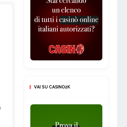
VAI SU CASINO2K
i