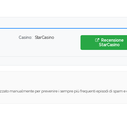
Casino:
StarCasino
Recensione
StarCasino
rizzato manualmente per prevenire i sempre più frequenti episodi di spam e 