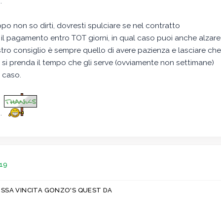
.
po non so dirti, dovresti spulciare se nel contratto
 pagamento entro TOT giorni, in qual caso puoi anche alzare
stro consiglio è sempre quello di avere pazienza e lasciare che
o si prenda il tempo che gli serve (ovviamente non settimane)
l caso.
i.
:19
OSSA VINCITA GONZO'S QUEST DA