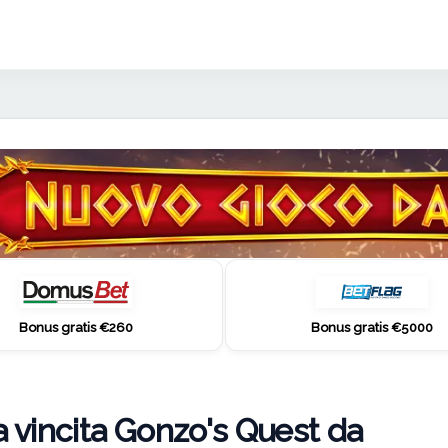
Bonus gratis €260
Bonus gratis €5000
 vincita Gonzo's Quest da