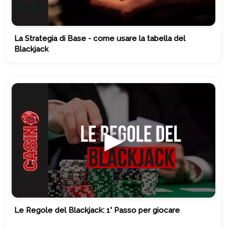
La Strategia di Base - come usare la tabella del
Blackjack
Le Regole del Blackjack: 1° Passo per giocare