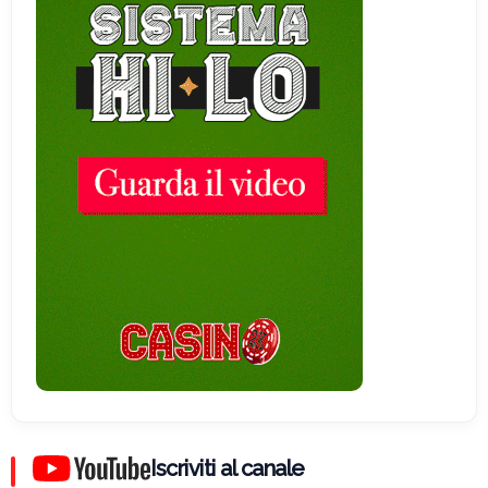
Iscriviti al canale