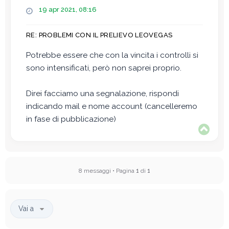
M
19 apr 2021, 08:16
e
s
RE: PROBLEMI CON IL PRELIEVO LEOVEGAS
s
a
Potrebbe essere che con la vincita i controlli si
g
sono intensificati, però non saprei proprio.
g
i
o
Direi facciamo una segnalazione, rispondi
indicando mail e nome account (cancelleremo
in fase di pubblicazione)
T
o
p
8 messaggi • Pagina
1
di
1
Vai a