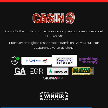
Casino2k® è un sito informativo e di comparazione nel rispetto del
D.L. 87/2018.
Promuoviamo gioco responsabile e ambienti ADM sicuri, con
trasparenza verso gli utenti.