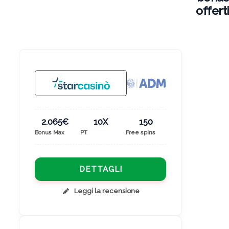
offert
2.065€
10X
150
Bonus Max
PT
Free spins
DETTAGLI
Leggi la recensione