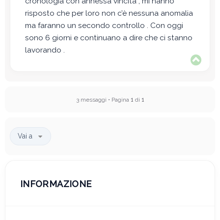
cronologia con annessa vincita , mi hanno
risposto che per loro non c’è nessuna anomalia
ma faranno un secondo controllo . Con oggi
sono 6 giorni e continuano a dire che ci stanno
lavorando .
T
o
p
3 messaggi • Pagina
1
di
1
Vai a
INFORMAZIONE