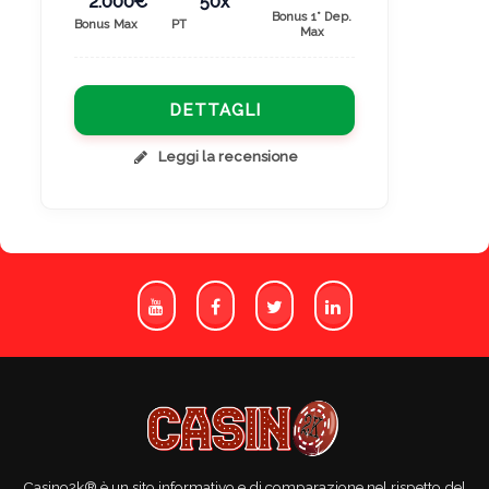
2.000€
50x
Bonus 1° Dep.
Bonus Max
PT
Max
DETTAGLI
Leggi la recensione
Casino2k® è un sito informativo e di comparazione nel rispetto del