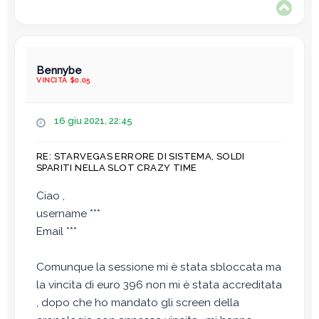
T
o
p
Bennybe
VINCITA $0.05
M
16 giu 2021, 22:45
e
s
RE: STARVEGAS ERRORE DI SISTEMA, SOLDI
s
SPARITI NELLA SLOT CRAZY TIME
a
g
Ciao ,
g
username ***
i
o
Email ***
Comunque la sessione mi è stata sbloccata ma
la vincita di euro 396 non mi è stata accreditata
, dopo che ho mandato gli screen della