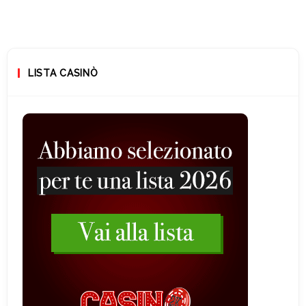
LISTA CASINÒ