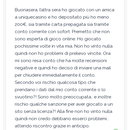
g
g
Buonasera, l’altra sera ho giocato con un amica
i
a uniquecasino e ho depositato più ho meno
o
200€, sia tramite carta prepagata sia tramite
conto corrente con sofort. Premetto che non
sono esperta di gioco online. Ho giocato
pochissime volte in vita mia. Non ho vinto nulla
quindi non ho problemi di prelievo vincite. Ora
mi sono resa conto che ha molte recensioni
negative e quindi ho deciso di inviare una mail
per chiudere immediatamente il conto.
Secondo voi rischio qualcosa tipo che
prendano i dati dal mio conto corrente o lo
svuotino?! Sono molto preoccupata.. e inoltre
rischio qualche sanzione per aver giocato a un
sito senza licenza?! Alla fine non ho vinto nulla
quindi non credo debbano esserci problemi..
attendo riscontro grazie in anticipo.