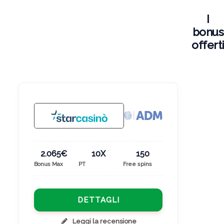
I
bonus
offert
2.065€
10X
150
Bonus Max
PT
Free spins
DETTAGLI
Leggi la recensione