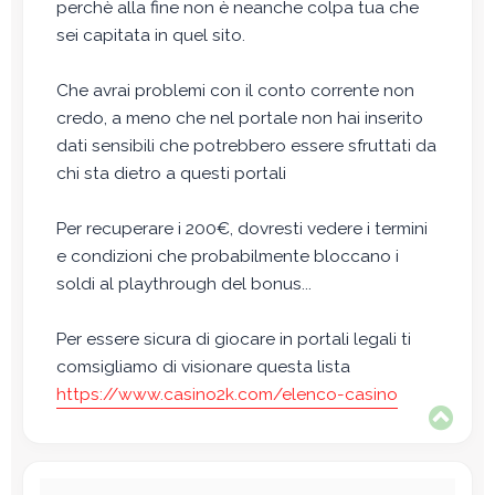
perchè alla fine non è neanche colpa tua che
sei capitata in quel sito.
Che avrai problemi con il conto corrente non
credo, a meno che nel portale non hai inserito
dati sensibili che potrebbero essere sfruttati da
chi sta dietro a questi portali
Per recuperare i 200€, dovresti vedere i termini
e condizioni che probabilmente bloccano i
soldi al playthrough del bonus...
Per essere sicura di giocare in portali legali ti
comsigliamo di visionare questa lista
https://www.casino2k.com/elenco-casino
T
o
p