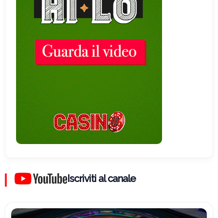
Iscriviti al canale