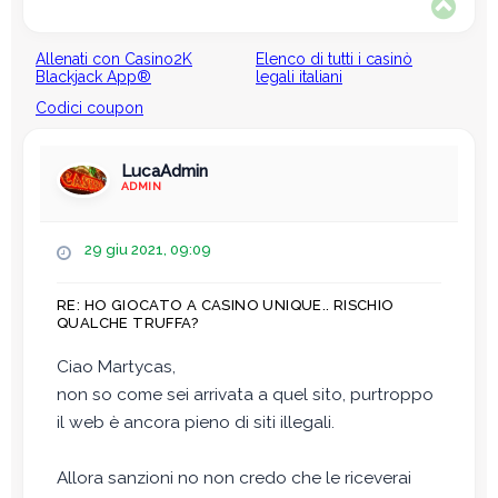
T
o
p
Allenati con Casino2K
Elenco di tutti i casinò
Blackjack App®
legali italiani
Codici coupon
LucaAdmin
ADMIN
M
29 giu 2021, 09:09
e
s
RE: HO GIOCATO A CASINO UNIQUE.. RISCHIO
s
QUALCHE TRUFFA?
a
g
Ciao Martycas,
g
non so come sei arrivata a quel sito, purtroppo
i
o
il web è ancora pieno di siti illegali.
Allora sanzioni no non credo che le riceverai