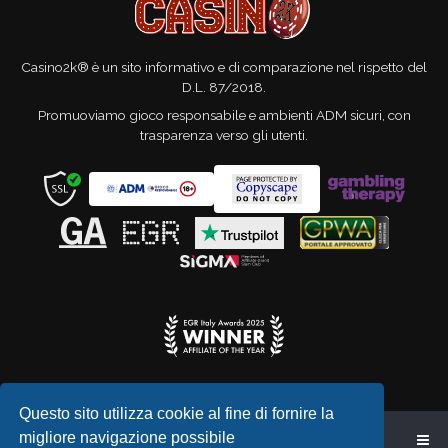
Casino2k® è un sito informativo e di comparazione nel rispetto del
D.L. 87/2018.
Promuoviamo gioco responsabile e ambienti ADM sicuri, con
trasparenza verso gli utenti.
Questo sito utilizza cookie al fine di fornire la
migliore navigazione possibile
Indice