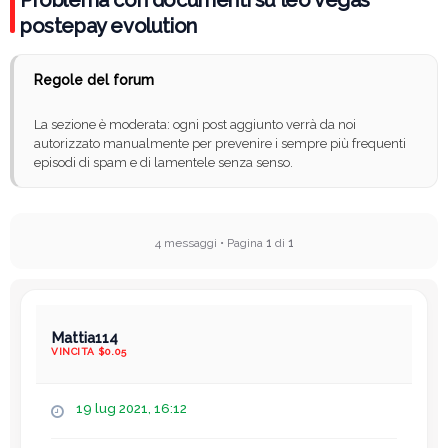
postepay evolution
Regole del forum
La sezione è moderata: ogni post aggiunto verrà da noi
autorizzato manualmente per prevenire i sempre più frequenti
episodi di spam e di lamentele senza senso.
4 messaggi • Pagina
1
di
1
Mattia114
VINCITA $0.05
M
19 lug 2021, 16:12
e
s