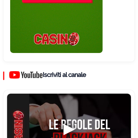
Iscriviti al canale