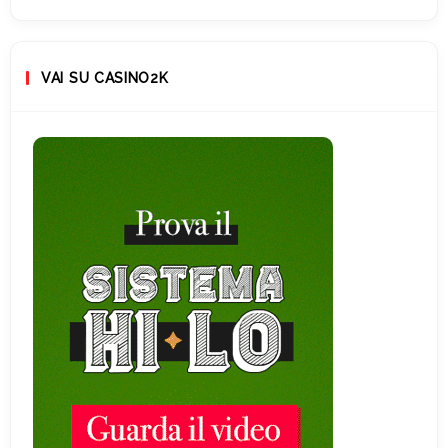
VAI SU CASINO2K