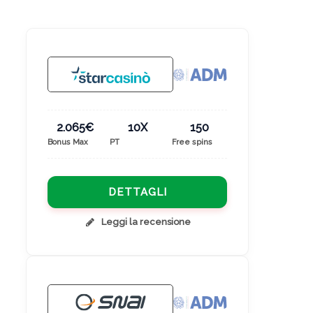
2.065€
10X
150
Bonus Max
PT
Free spins
DETTAGLI
Leggi la recensione