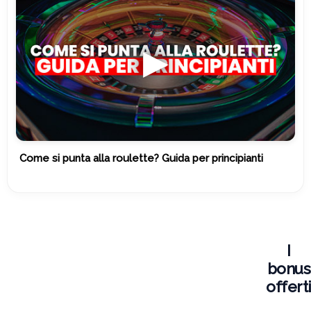
Come si punta alla roulette? Guida per principianti
I
bonus
offert