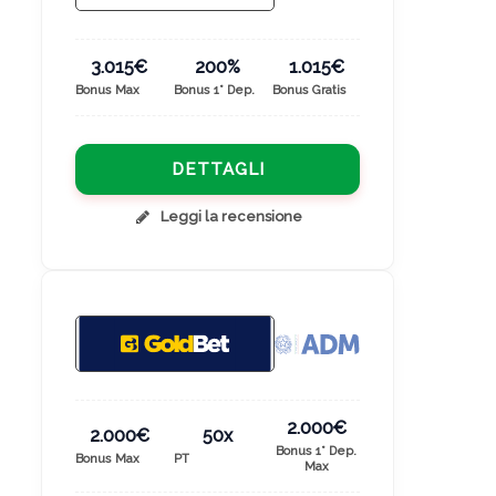
3.015€
200%
1.015€
Bonus Max
Bonus 1° Dep.
Bonus Gratis
DETTAGLI
Leggi la recensione
2.000€
2.000€
50x
Bonus 1° Dep.
Bonus Max
PT
Max