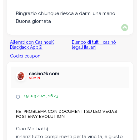
Ringrazio chiunque riesca a darmi una mano.
Buona giornata
T
o
p
Allenati con Casino2K
Elenco di tutti i casinò
Blackjack App®
legali italiani
Codici coupon
casino2k.com
ADMIN
M
19 lug 2021, 16:23
e
s
RE: PROBLEMA CON DOCUMENTI SU LEO VEGAS
s
POSTEPAY EVOLUTION
a
g
Ciao Mattia114,
g
innanzitutto complimenti per la vincita, è giusto
i