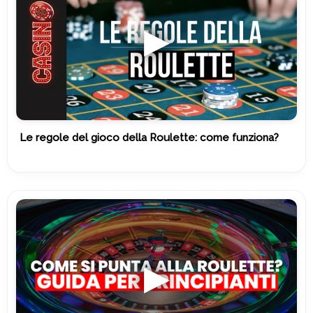
Le regole del gioco della Roulette: come funziona?