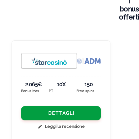
I
bonus
offert
2.065€
10X
150
Bonus Max
PT
Free spins
DETTAGLI
Leggi la recensione