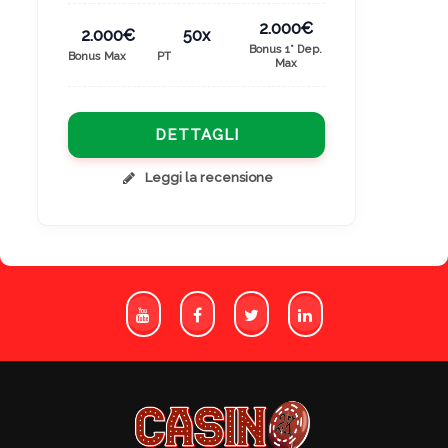
2.000€
2.000€
50x
Bonus 1° Dep.
Bonus Max
PT
Max
DETTAGLI
Leggi la recensione