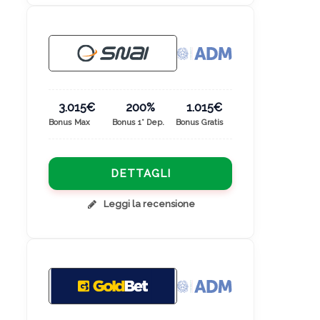
3.015€
200%
1.015€
Bonus Max
Bonus 1° Dep.
Bonus Gratis
DETTAGLI
Leggi la recensione