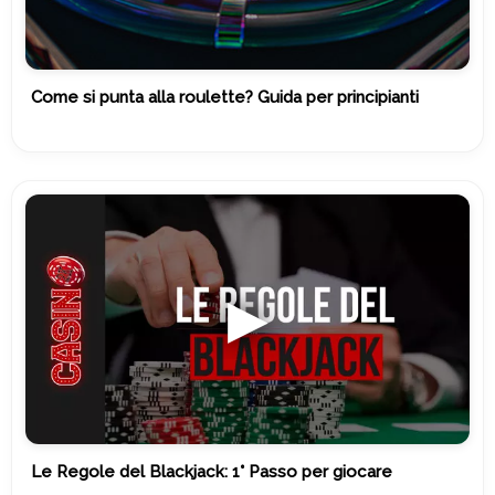
Come si punta alla roulette? Guida per principianti
Le Regole del Blackjack: 1° Passo per giocare