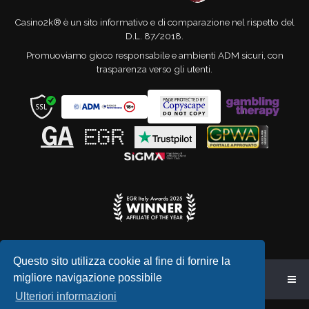
Casino2k® è un sito informativo e di comparazione nel rispetto del
D.L. 87/2018.
Promuoviamo gioco responsabile e ambienti ADM sicuri, con
trasparenza verso gli utenti.
Questo sito utilizza cookie al fine di fornire la
migliore navigazione possibile
Indice
Ulteriori informazioni