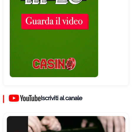
Iscriviti al canale