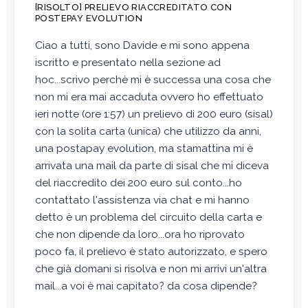
[RISOLTO] PRELIEVO RIACCREDITATO CON
s
POSTEPAY EVOLUTION
a
g
Ciao a tutti, sono Davide e mi sono appena
g
iscritto e presentato nella sezione ad
i
o
hoc...scrivo perchè mi è successa una cosa che
non mi era mai accaduta ovvero ho effettuato
ieri notte (ore 1:57) un prelievo di 200 euro (sisal)
con la solita carta (unica) che utilizzo da anni,
una postapay evolution, ma stamattina mi è
arrivata una mail da parte di sisal che mi diceva
del riaccredito dei 200 euro sul conto...ho
contattato l'assistenza via chat e mi hanno
detto è un problema del circuito della carta e
che non dipende da loro...ora ho riprovato
poco fa, il prelievo è stato autorizzato, e spero
che già domani si risolva e non mi arrivi un'altra
mail...a voi è mai capitato? da cosa dipende?