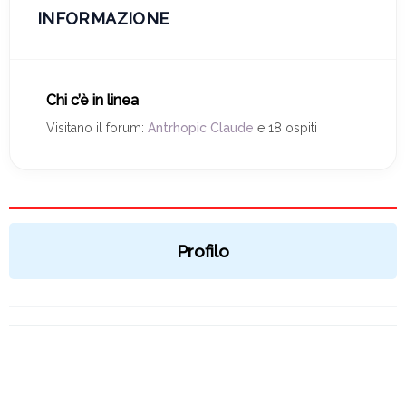
INFORMAZIONE
Chi c’è in linea
Visitano il forum:
Antrhopic Claude
e 18 ospiti
Profilo