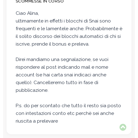
SCOMMESSE IN CORSO
a
g
Ciao Alina,
g
ultimamente in effetti i blocchi di Snai sono
i
o
frequenti e le lamentele anche. Probabilmente è
il solito discorso dei blocchi automatici di chi si
iscrive, prende il bonus e preleva.
Direi mandiamo una segnalazione, se vuoi
rispondere al post indicando mail e nome
account (se hai carta snai indicaci anche
quello). Cancelleremo tutto in fase di
pubblicazione.
P.s. do per scontato che tutto il resto sia posto
con intestazioni conto etc perchè sei anche
riuscita a prelevare
T
o
p