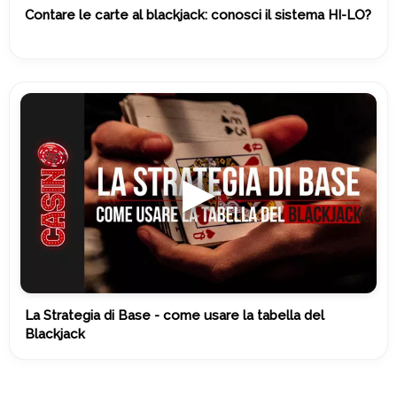
Contare le carte al blackjack: conosci il sistema HI-LO?
La Strategia di Base - come usare la tabella del
Blackjack