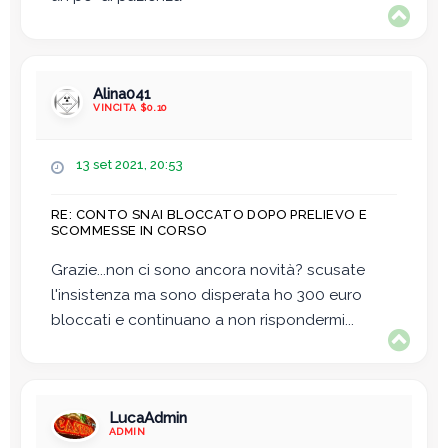
T
o
o
p
Alina041
VINCITA $0.10
M
13 set 2021, 20:53
e
s
RE: CONTO SNAI BLOCCATO DOPO PRELIEVO E
s
SCOMMESSE IN CORSO
a
g
Grazie...non ci sono ancora novità? scusate
g
l'insistenza ma sono disperata ho 300 euro
i
o
bloccati e continuano a non rispondermi...
T
o
p
LucaAdmin
ADMIN