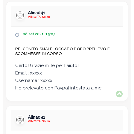
Alina041
VINCITA $0.10
M
08 set 2021, 15:07
e
s
RE: CONTO SNAI BLOCCATO DOPO PRELIEVO E
s
SCOMMESSE IN CORSO
a
g
Certo! Grazie mille per l'aiuto!
g
Email : xxxxx
i
o
Username : xxxxx
Ho prelevato con Paypal intestata a me
T
o
p
Alina041
VINCITA $0.10