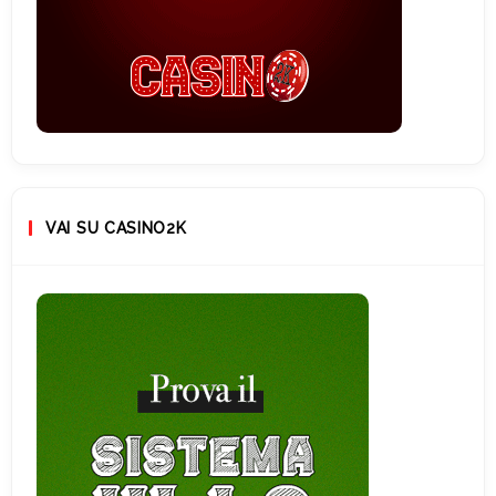
VAI SU CASINO2K