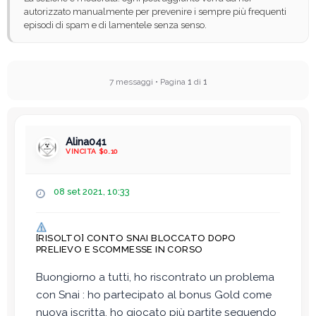
autorizzato manualmente per prevenire i sempre più frequenti
episodi di spam e di lamentele senza senso.
7 messaggi • Pagina
1
di
1
Alina041
VINCITA $0.10
M
08 set 2021, 10:33
e
s
s
[RISOLTO] CONTO SNAI BLOCCATO DOPO
a
PRELIEVO E SCOMMESSE IN CORSO
g
g
Buongiorno a tutti, ho riscontrato un problema
i
con Snai : ho partecipato al bonus Gold come
o
nuova iscritta, ho giocato più partite seguendo