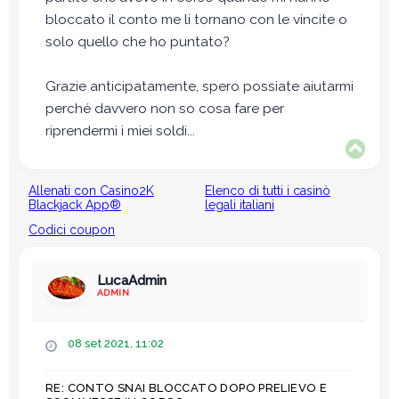
bloccato il conto me li tornano con le vincite o
solo quello che ho puntato?
Grazie anticipatamente, spero possiate aiutarmi
perché davvero non so cosa fare per
riprendermi i miei soldi...
T
o
p
Allenati con Casino2K
Elenco di tutti i casinò
Blackjack App®
legali italiani
Codici coupon
LucaAdmin
ADMIN
M
08 set 2021, 11:02
e
s
RE: CONTO SNAI BLOCCATO DOPO PRELIEVO E
s