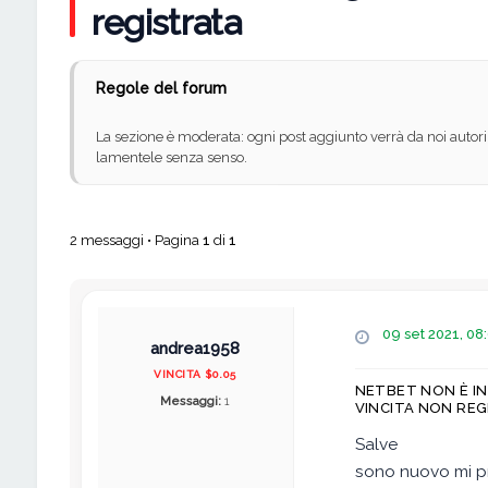
registrata
Regole del forum
La sezione è moderata: ogni post aggiunto verrà da noi auto
lamentele senza senso.
2 messaggi • Pagina
1
di
1
M
09 set 2021, 08
andrea1958
e
s
VINCITA $0.05
NETBET NON È IN
s
Messaggi:
1
VINCITA NON RE
a
g
Salve
g
sono nuovo mi pr
i