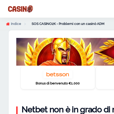
Indice
SOS CASINO2K - Problemi con un casinò ADM
Bonus di benvenuto €1.000
Netbet non è in grado di r