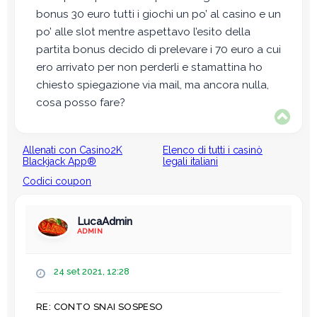
bonus 30 euro tutti i giochi un po’ al casino e un
po’ alle slot mentre aspettavo l’esito della
partita bonus decido di prelevare i 70 euro a cui
ero arrivato per non perderli e stamattina ho
chiesto spiegazione via mail, ma ancora nulla,
cosa posso fare?
T
o
p
Allenati con Casino2K
Elenco di tutti i casinò
Blackjack App®
legali italiani
Codici coupon
LucaAdmin
ADMIN
M
24 set 2021, 12:28
e
s
RE: CONTO SNAI SOSPESO
s