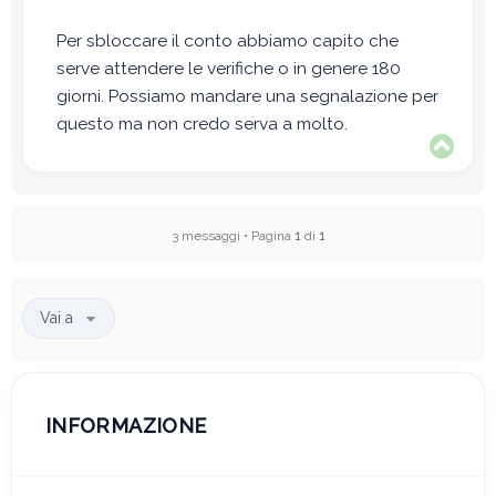
Per sbloccare il conto abbiamo capito che
serve attendere le verifiche o in genere 180
giorni. Possiamo mandare una segnalazione per
questo ma non credo serva a molto.
T
o
p
3 messaggi • Pagina
1
di
1
Vai a
INFORMAZIONE