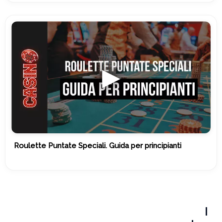
Roulette Puntate Speciali. Guida per principianti
I