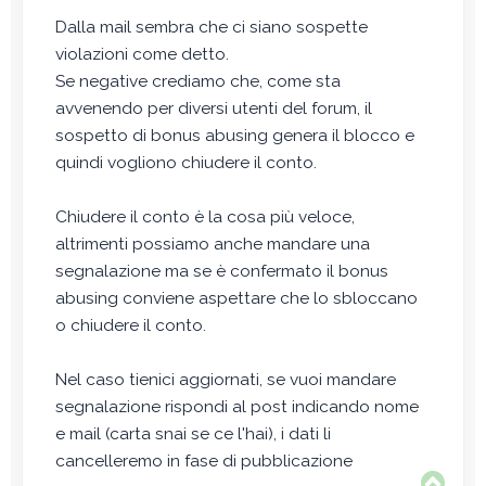
a
Dalla mail sembra che ci siano sospette
g
violazioni come detto.
g
i
Se negative crediamo che, come sta
o
avvenendo per diversi utenti del forum, il
sospetto di bonus abusing genera il blocco e
quindi vogliono chiudere il conto.
Chiudere il conto è la cosa più veloce,
altrimenti possiamo anche mandare una
segnalazione ma se è confermato il bonus
abusing conviene aspettare che lo sbloccano
o chiudere il conto.
Nel caso tienici aggiornati, se vuoi mandare
segnalazione rispondi al post indicando nome
e mail (carta snai se ce l'hai), i dati li
cancelleremo in fase di pubblicazione
T