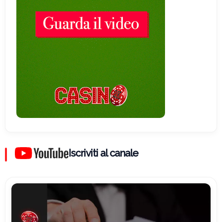
Iscriviti al canale