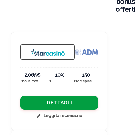
bonus
offert
2.065€
10X
150
Bonus Max
PT
Free spins
DETTAGLI
Leggi la recensione