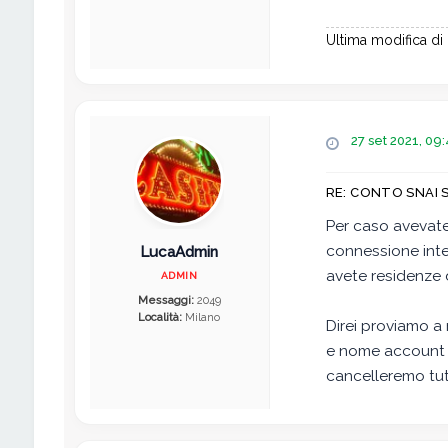
Ultima modifica di
M
27 set 2021, 09:
e
s
RE: CONTO SNAI
s
a
Per caso avevate
g
connessione inter
LucaAdmin
g
i
avete residenze d
ADMIN
o
Messaggi:
2049
Località:
Milano
Direi proviamo a
e nome account (
cancelleremo tut