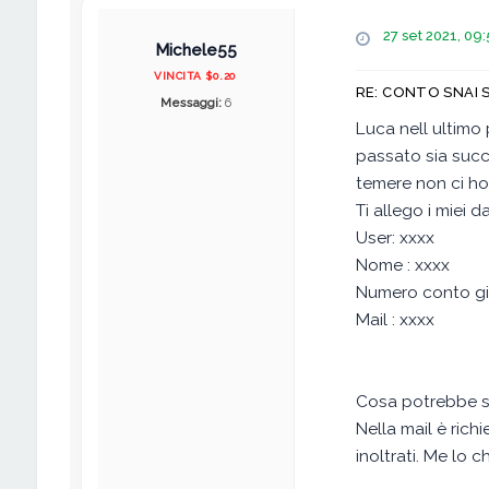
M
27 set 2021, 09
Michele55
e
s
VINCITA $0.20
RE: CONTO SNAI
s
Messaggi:
6
a
Luca nell ultimo
g
passato sia succ
g
i
temere non ci ho
o
Ti allego i miei da
User: xxxx
Nome : xxxx
Numero conto gi
Mail : xxxx
Cosa potrebbe 
Nella mail è richi
inoltrati. Me lo 