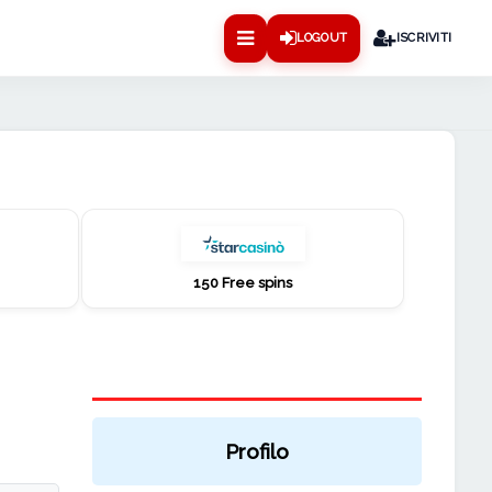
LOGOUT
ISCRIVITI
150 Free spins
Profilo