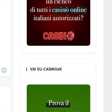
T
VAI SU CASINO2K
o
p