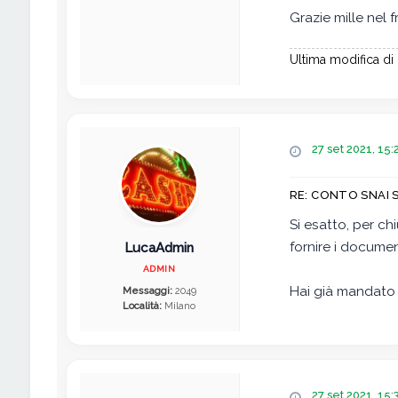
Grazie mille nel 
Ultima modifica di
M
27 set 2021, 15:
e
s
RE: CONTO SNAI
s
a
Si esatto, per ch
g
fornire i docume
LucaAdmin
g
i
ADMIN
o
Hai già mandato 
Messaggi:
2049
Località:
Milano
M
27 set 2021, 15: