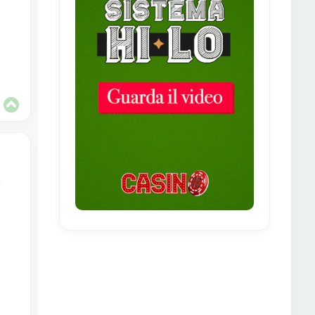
T
o
p