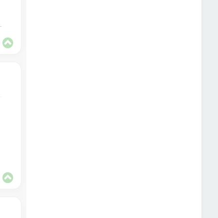
T
o
p
T
o
p