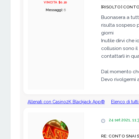
s
VINCITA $0.20
[RISOLTO] CONTO
s
Messaggi:
6
a
Buonasera a tutti
g
risulta sospeso p
g
i
giorni
o
Inutile dirvi che
collusion sono il
contattarli in qua
Dal momento che 
Devo rivolgermi 
Allenati con Casino2K Blackjack App®
Elenco di tutti 
M
24 set 2021, 11:
e
s
RE: CONTO SNAI
s