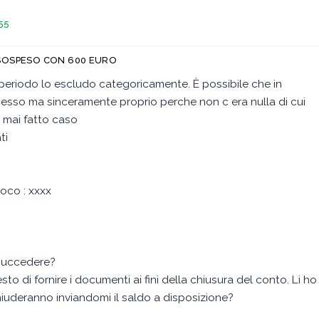
:55
 SOSPESO CON 600 EURO
 periodo lo escludo categoricamente. È possibile che in
esso ma sinceramente proprio perche non c era nulla di cui
 mai fatto caso
ti
oco : xxxx
succedere?
esto di fornire i documenti ai fini della chiusura del conto. Li ho
chiuderanno inviandomi il saldo a disposizione?