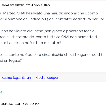
 SNAI SOSPESO CON 600 EURO
 . Martedì SNAI ha inviato una mail dicendomi che il conto
er violazione dell articolo 14 del contratto addirittura per 180
 io non ho violato alcunchè ,non gioco a poker,non faccio
 reale utilizzatore del conto tuttavia SNAI non permette di
nto l accesso mi è inibito del tutto!!
sul conto ho 600 euro circa ,rischio che si tengano i soldi?
ad un legale?
i casinò legali italiani
Codici coupon
33
 SOSPESO CON 600 EURO