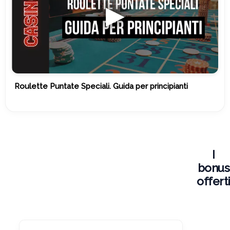
Roulette Puntate Speciali. Guida per principianti
I
bonus
offert