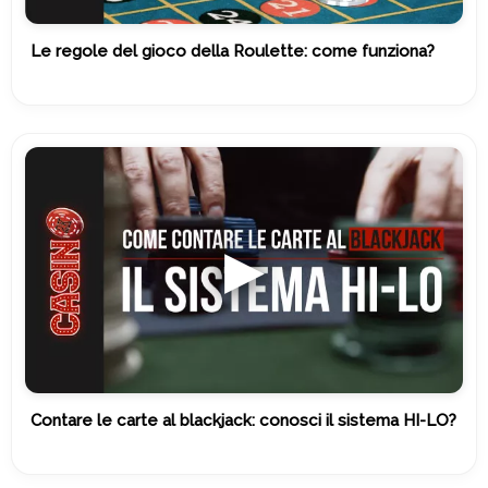
Le regole del gioco della Roulette: come funziona?
Contare le carte al blackjack: conosci il sistema HI-LO?