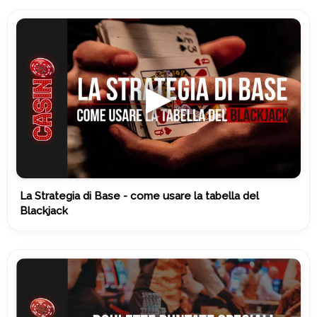
La Strategia di Base - come usare la tabella del
Blackjack