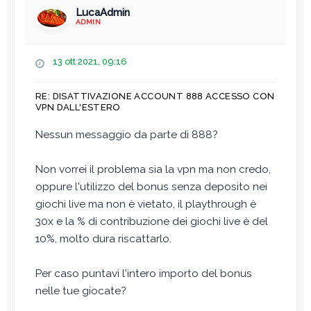
LucaAdmin
ADMIN
M
13 ott 2021, 09:16
e
s
RE: DISATTIVAZIONE ACCOUNT 888 ACCESSO CON
s
VPN DALL'ESTERO
a
g
Nessun messaggio da parte di 888?
g
i
o
Non vorrei il problema sia la vpn ma non credo,
oppure l'utilizzo del bonus senza deposito nei
giochi live ma non è vietato, il playthrough è
30x e la % di contribuzione dei giochi live è del
10%, molto dura riscattarlo.
Per caso puntavi l'intero importo del bonus
nelle tue giocate?