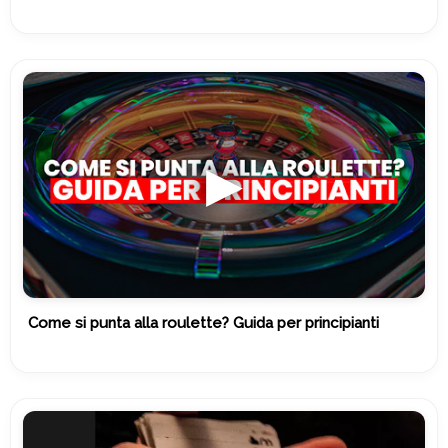
Come si punta alla roulette? Guida per principianti