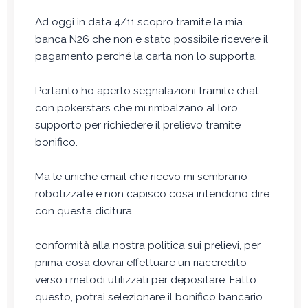
Ad oggi in data 4/11 scopro tramite la mia
banca N26 che non e stato possibile ricevere il
pagamento perché la carta non lo supporta.
Pertanto ho aperto segnalazioni tramite chat
con pokerstars che mi rimbalzano al loro
supporto per richiedere il prelievo tramite
bonifico.
Ma le uniche email che ricevo mi sembrano
robotizzate e non capisco cosa intendono dire
con questa dicitura
conformità alla nostra politica sui prelievi, per
prima cosa dovrai effettuare un riaccredito
verso i metodi utilizzati per depositare. Fatto
questo, potrai selezionare il bonifico bancario