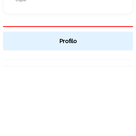
Profilo