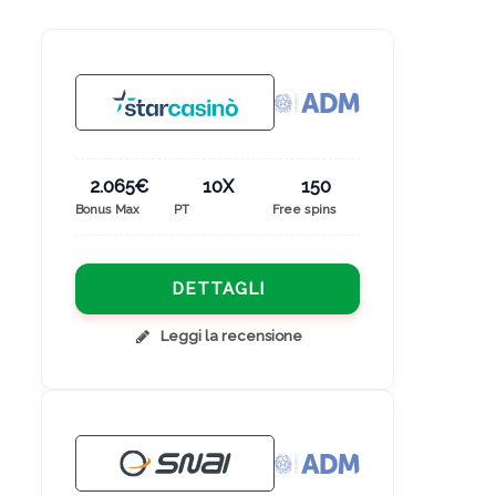
2.065€
10X
150
Bonus Max
PT
Free spins
DETTAGLI
Leggi la recensione