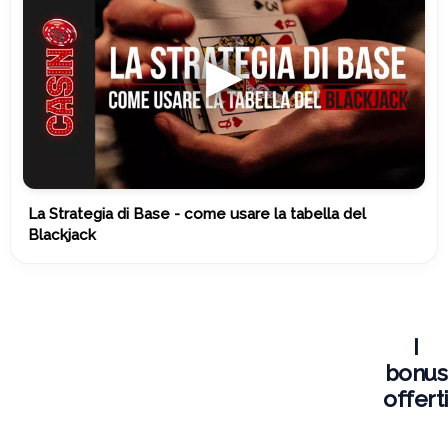
La Strategia di Base - come usare la tabella del
Blackjack
I
bonus
offert