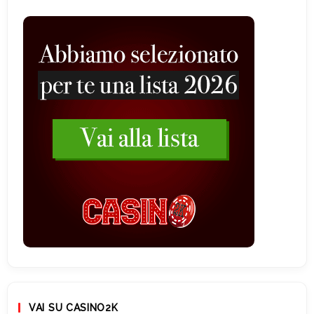
VAI SU CASINO2K