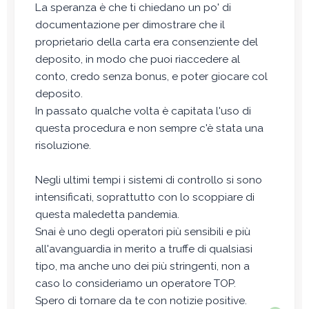
La speranza è che ti chiedano un po' di
documentazione per dimostrare che il
proprietario della carta era consenziente del
deposito, in modo che puoi riaccedere al
conto, credo senza bonus, e poter giocare col
deposito.
In passato qualche volta è capitata l'uso di
questa procedura e non sempre c'è stata una
risoluzione.
Negli ultimi tempi i sistemi di controllo si sono
intensificati, soprattutto con lo scoppiare di
questa maledetta pandemia.
Snai è uno degli operatori più sensibili e più
all'avanguardia in merito a truffe di qualsiasi
tipo, ma anche uno dei più stringenti, non a
caso lo consideriamo un operatore TOP.
Spero di tornare da te con notizie positive.