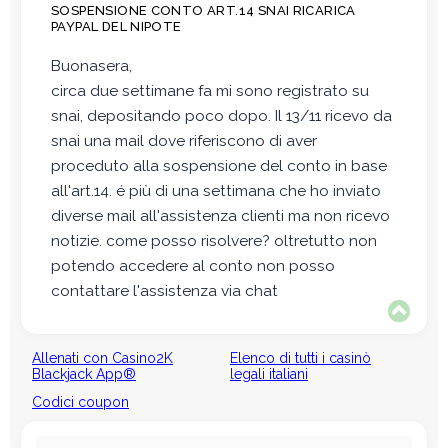
SOSPENSIONE CONTO ART.14 SNAI RICARICA
s
PAYPAL DEL NIPOTE
a
g
Buonasera,
g
circa due settimane fa mi sono registrato su
i
o
snai, depositando poco dopo. Il 13/11 ricevo da
snai una mail dove riferiscono di aver
proceduto alla sospensione del conto in base
all'art.14. é più di una settimana che ho inviato
diverse mail all'assistenza clienti ma non ricevo
notizie. come posso risolvere? oltretutto non
potendo accedere al conto non posso
contattare l'assistenza via chat
T
o
p
Allenati con Casino2K
Elenco di tutti i casinò
Blackjack App®
legali italiani
Codici coupon