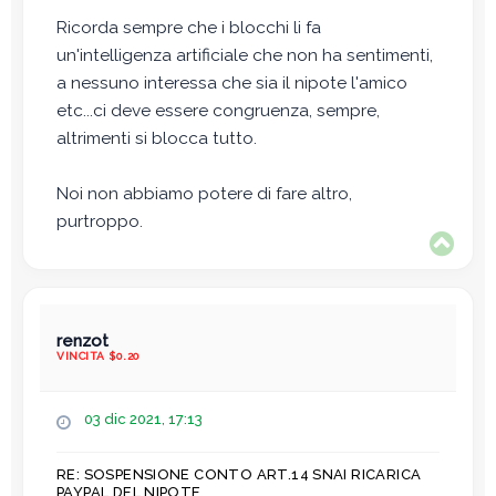
Ricorda sempre che i blocchi li fa
un'intelligenza artificiale che non ha sentimenti,
a nessuno interessa che sia il nipote l'amico
etc...ci deve essere congruenza, sempre,
altrimenti si blocca tutto.
Noi non abbiamo potere di fare altro,
purtroppo.
T
o
p
renzot
VINCITA $0.20
M
03 dic 2021, 17:13
e
s
RE: SOSPENSIONE CONTO ART.14 SNAI RICARICA
s
PAYPAL DEL NIPOTE