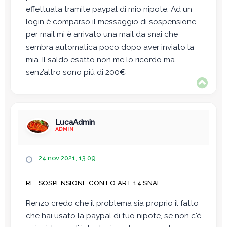
effettuata tramite paypal di mio nipote. Ad un
login è comparso il messaggio di sospensione,
per mail mi è arrivato una mail da snai che
sembra automatica poco dopo aver inviato la
mia. Il saldo esatto non me lo ricordo ma
senz’altro sono più di 200€
T
o
p
LucaAdmin
ADMIN
M
24 nov 2021, 13:09
e
s
RE: SOSPENSIONE CONTO ART.14 SNAI
s
a
Renzo credo che il problema sia proprio il fatto
g
che hai usato la paypal di tuo nipote, se non c'è
g
i