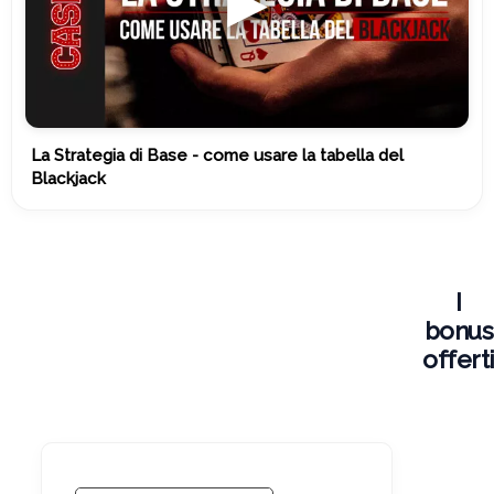
La Strategia di Base - come usare la tabella del
Blackjack
I
bonus
offert