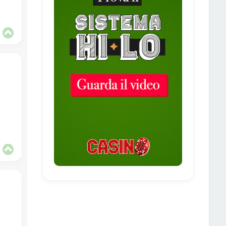
T
o
p
T
o
p