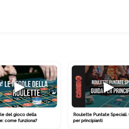
le del gioco della
Roulette Puntate Speciali.
e: come funziona?
per principianti