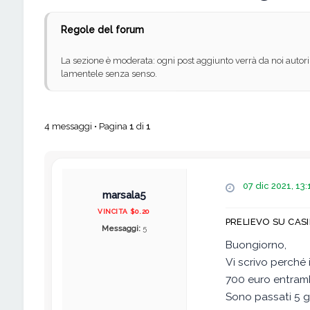
Regole del forum
La sezione è moderata: ogni post aggiunto verrà da noi auto
lamentele senza senso.
4 messaggi • Pagina
1
di
1
M
07 dic 2021, 13:
marsala5
e
s
VINCITA $0.20
PRELIEVO SU CAS
s
Messaggi:
5
a
Buongiorno,
g
Vi scrivo perché 
g
i
700 euro entram
o
Sono passati 5 g