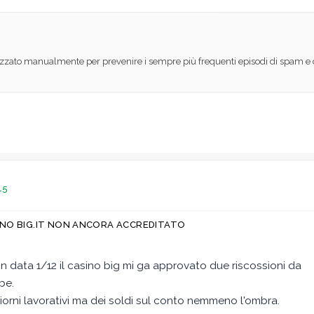
rizzato manualmente per prevenire i sempre più frequenti episodi di spam e 
15
INO BIG.IT NON ANCORA ACCREDITATO
in data 1/12 il casino big mi ga approvato due riscossioni da
be.
iorni lavorativi ma dei soldi sul conto nemmeno l'ombra.