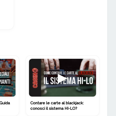
 Guida
Contare le carte al blackjack:
conosci il sistema HI-LO?