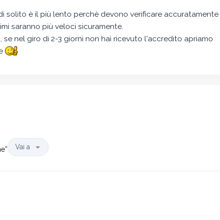
 di solito è il più lento perchè devono verificare accuratamente
ssimi saranno più veloci sicuramente.
, se nel giro di 2-3 giorni non hai ricevuto l'accredito apriamo
ne
Vai a
ne”