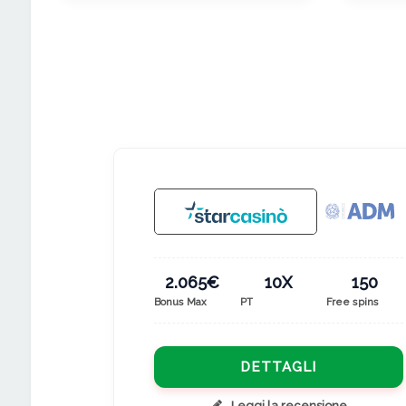
2.065€
10X
150
Bonus Max
PT
Free spins
DETTAGLI
Leggi la recensione