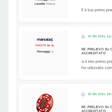
Località:
Milano
È il tuo primo pr
M
07 dic 2021, 14:
marsala5
e
s
VINCITA $0.20
RE: PRELIEVO SU
s
Messaggi:
5
ACCREDITATO
a
g
si il mio primo pr
g
ho utilizzato co
i
o
M
07 dic 2021, 16
e
s
RE: PRELIEVO SU
s
ACCREDITATO