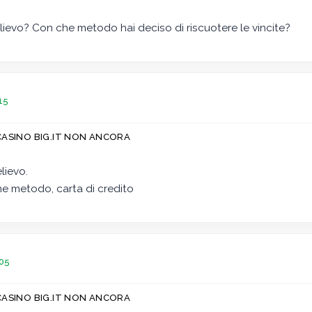
elievo? Con che metodo hai deciso di riscuotere le vincite?
15
 CASINO BIG.IT NON ANCORA
elievo.
me metodo, carta di credito
:05
 CASINO BIG.IT NON ANCORA