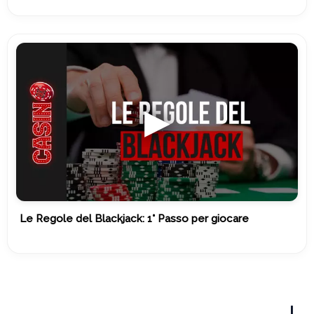
Le Regole del Blackjack: 1° Passo per giocare
I