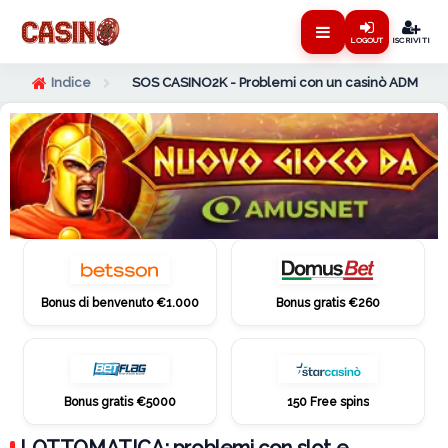
LOGOUT
ISCRIVITI
Indice
SOS CASINO2K - Problemi con un casinò ADM
Bonus di benvenuto €1.000
Bonus gratis €260
Bonus gratis €5000
150 Free spins
LOTTOMATICA: problemi con slot e