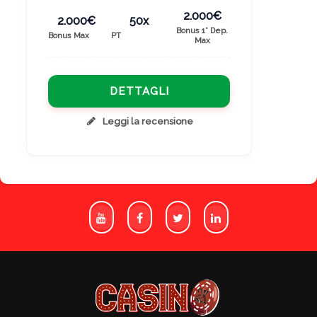
2.000€
2.000€
50x
Bonus 1° Dep.
Bonus Max
PT
Max
DETTAGLI
Leggi la recensione