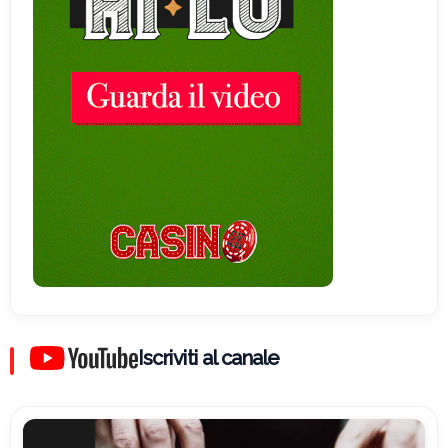
Iscriviti al canale