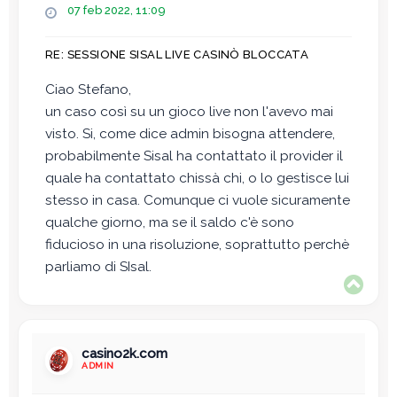
M
07 feb 2022, 11:09
e
s
RE: SESSIONE SISAL LIVE CASINÒ BLOCCATA
s
a
Ciao Stefano,
g
un caso così su un gioco live non l'avevo mai
g
i
visto. Si, come dice admin bisogna attendere,
o
probabilmente Sisal ha contattato il provider il
quale ha contattato chissà chi, o lo gestisce lui
stesso in casa. Comunque ci vuole sicuramente
qualche giorno, ma se il saldo c'è sono
fiducioso in una risoluzione, soprattutto perchè
parliamo di SIsal.
T
o
p
casino2k.com
ADMIN