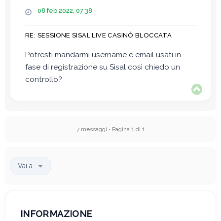
M
08 feb 2022, 07:38
e
s
RE: SESSIONE SISAL LIVE CASINÒ BLOCCATA
s
a
Potresti mandarmi username e email usati in
g
fase di registrazione su Sisal così chiedo un
g
i
controllo?
o
T
o
p
7 messaggi • Pagina
1
di
1
Vai a
INFORMAZIONE