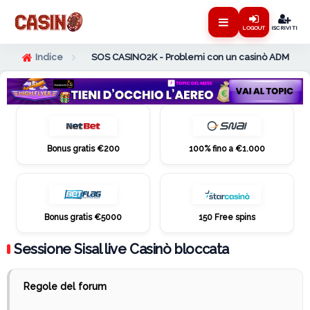
LOGOUT
ISCRIVITI
Indice
SOS CASINO2K - Problemi con un casinò ADM
Bonus gratis €200
100% fino a €1.000
Bonus gratis €5000
150 Free spins
Sessione Sisal live Casinò bloccata
Regole del forum