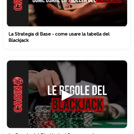
La Strategia di Base - come usare la tabella del
Blackjack