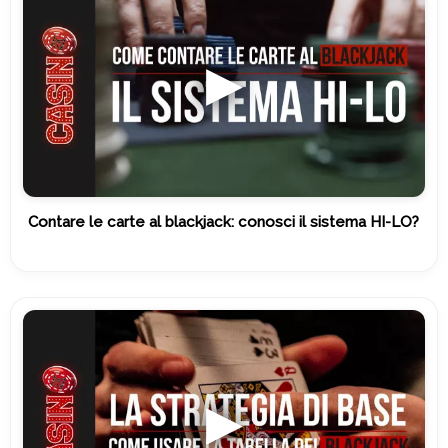
Contare le carte al blackjack: conosci il sistema HI-LO?