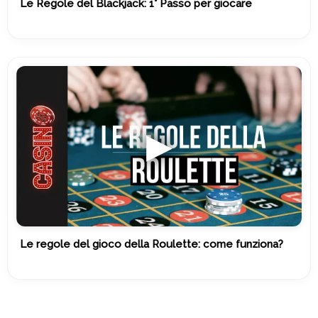
Le Regole del Blackjack: 1° Passo per giocare
Le regole del gioco della Roulette: come funziona?