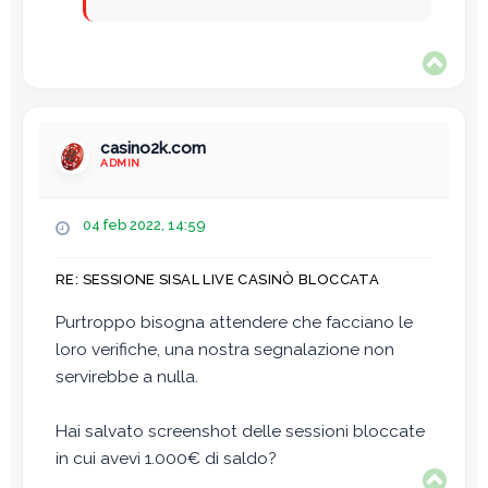
T
o
p
casino2k.com
ADMIN
M
04 feb 2022, 14:59
e
s
RE: SESSIONE SISAL LIVE CASINÒ BLOCCATA
s
a
Purtroppo bisogna attendere che facciano le
g
loro verifiche, una nostra segnalazione non
g
i
servirebbe a nulla.
o
Hai salvato screenshot delle sessioni bloccate
in cui avevi 1.000€ di saldo?
T