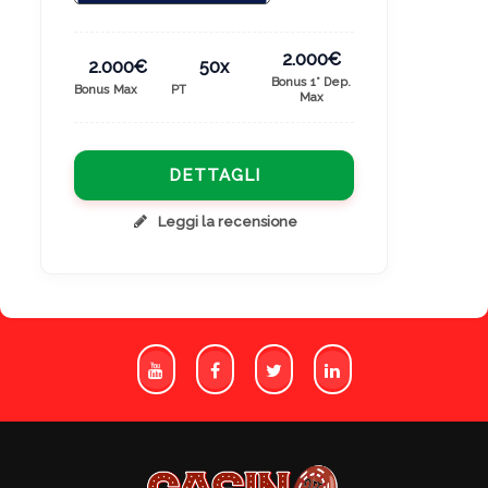
2.000€
2.000€
50x
Bonus 1° Dep.
Bonus Max
PT
Max
DETTAGLI
Leggi la recensione