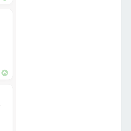
o
p
T
o
p