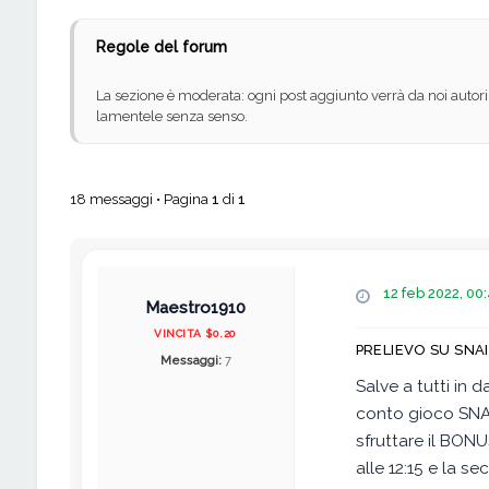
Regole del forum
La sezione è moderata: ogni post aggiunto verrà da noi auto
lamentele senza senso.
18 messaggi • Pagina
1
di
1
M
12 feb 2022, 00
Maestro1910
e
s
VINCITA $0.20
PRELIEVO SU SN
s
Messaggi:
7
a
Salve a tutti in 
g
conto gioco SNA
g
i
sfruttare il BON
o
alle 12:15 e la se