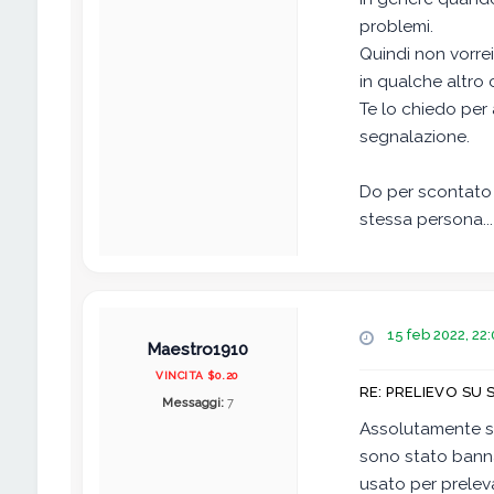
problemi.
Quindi non vorrei
in qualche altro
Te lo chiedo per 
segnalazione.
Do per scontato 
stessa persona...
M
15 feb 2022, 22:
Maestro1910
e
s
VINCITA $0.20
RE: PRELIEVO SU
s
Messaggi:
7
a
Assolutamente si
g
sono stato banna
g
i
usato per prelev