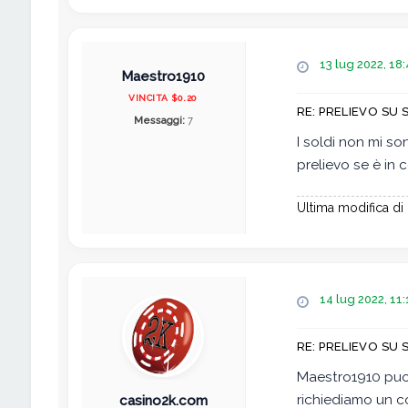
M
13 lug 2022, 18
Maestro1910
e
s
VINCITA $0.20
RE: PRELIEVO SU
s
Messaggi:
7
a
I soldi non mi so
g
prelievo se è in 
g
i
o
Ultima modifica di
M
14 lug 2022, 11:
e
s
RE: PRELIEVO SU
s
a
Maestro1910 puoi
g
richiediamo un c
casino2k.com
g