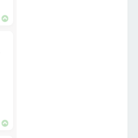
T
o
p
T
o
p