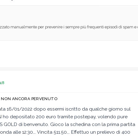
rizzato manualmente per prevenire i sempre più frequenti episodi di spam e 
:48
AI NON ANCORA PERVENUTO
data 16/01/2022 dopo essermi iscritto da qualche giorno sul
I ho depositato 200 euro tramite postepay, volendo pure
US GOLD di benvenuto. Gioco la schedina con la prima partita
conda alle 12:30…. Vincita 511.50…. Effettuo un prelievo di 400