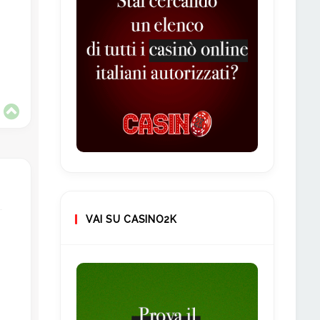
T
o
p
VAI SU CASINO2K